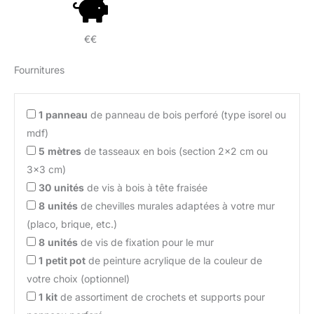
€€
Fournitures
1
panneau
de panneau de bois perforé (type isorel ou
mdf)
5
mètres
de tasseaux en bois (section 2×2 cm ou
3×3 cm)
30
unités
de vis à bois à tête fraisée
8
unités
de chevilles murales adaptées à votre mur
(placo, brique, etc.)
8
unités
de vis de fixation pour le mur
1
petit pot
de peinture acrylique de la couleur de
votre choix (optionnel)
1
kit
de assortiment de crochets et supports pour