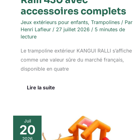
accessoires complets
Jeux extérieurs pour enfants
,
Trampolines
/ Par
Henri Lafleur
/
27 juillet 2026
/
5 minutes de
lecture
Le trampoline extérieur KANGUI RALLI s’affiche
comme une valeur sûre du marché français,
disponible en quatre
Lire la suite
Juil
20
Test
du
2026
château