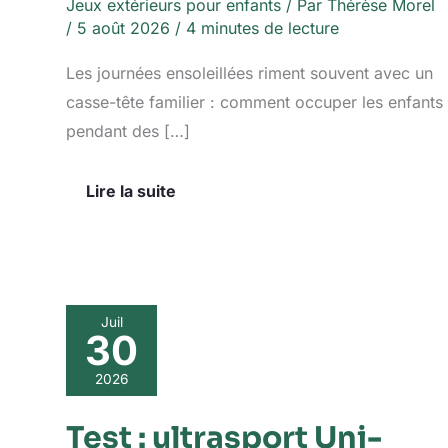
Jeux extérieurs pour enfants
/ Par
Thérèse Morel
/
5 août 2026
/
4 minutes de lecture
Les journées ensoleillées riment souvent avec un
casse-tête familier : comment occuper les enfants
pendant des […]
Lire la suite
Test
Juil
30
:
ultrasport
Uni-
2026
Jump
trampoline
Test : ultrasport Uni-
460