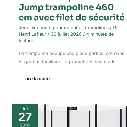
Jump trampoline 460
cm
avec
cm avec filet de sécurité
filet
de
Jeux extérieurs pour enfants
,
Trampolines
/ Par
sécurité
Henri Lafleur
/
30 juillet 2026
/
4 minutes de
lecture
Le trampoline occupe une place particulière dans
les jardins familiaux : il promet des heures de
Lire la suite
Juil
27
Test
:
2026
trampoline