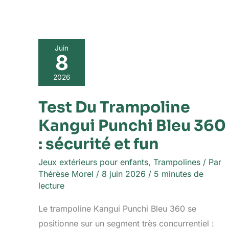
Test
Juin
8
Du
Trampoline
Kangui
2026
Punchi
Bleu
Test Du Trampoline
360
Kangui Punchi Bleu 360
:
sécurité
: sécurité et fun
et
fun
Jeux extérieurs pour enfants
,
Trampolines
/ Par
Thérèse Morel
/
8 juin 2026
/
5 minutes de
lecture
Le trampoline Kangui Punchi Bleu 360 se
positionne sur un segment très concurrentiel :