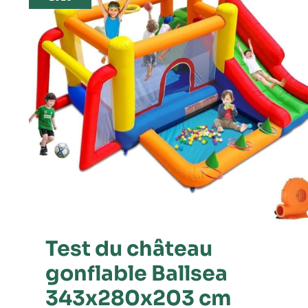
gonflable
Ballsea
343x280x203
cm
Test du château
gonflable Ballsea
343x280x203 cm