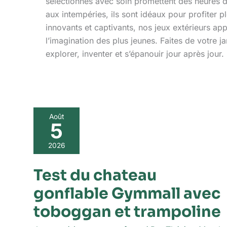
sélectionnés avec soin promettent des heures d
aux intempéries, ils sont idéaux pour profiter 
innovants et captivants, nos jeux extérieurs a
l’imagination des plus jeunes. Faites de votre 
explorer, inventer et s’épanouir jour après jour.
Test
Août
5
du
chateau
gonflable
2026
Gymmall
avec
Test du chateau
toboggan
gonflable Gymmall avec
et
trampoline
toboggan et trampoline