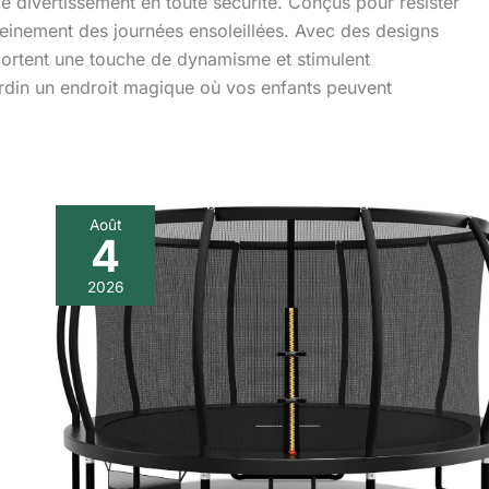
e divertissement en toute sécurité. Conçus pour résister
pleinement des journées ensoleillées. Avec des designs
pportent une touche de dynamisme et stimulent
jardin un endroit magique où vos enfants peuvent
Août
4
Test
du
2026
trampoline
extérieur
Flamaker
:
sécurité
et
stabilité
pour
les