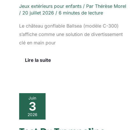
Jeux extérieurs pour enfants
/ Par
Thérèse Morel
/
20 juillet 2026
/
6 minutes de lecture
Le château gonflable Ballsea (modèle C-300)
s’affiche comme une solution de divertissement
clé en main pour
Lire la suite
Test
Juin
3
Du
Trampoline
Extérieur
2026
ZIPRO
JumpPro