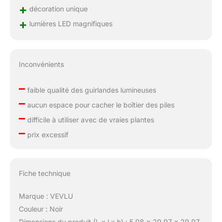
+
décoration unique
+
lumières LED magnifiques
Inconvénients
–
faible qualité des guirlandes lumineuses
–
aucun espace pour cacher le boîtier des piles
–
difficile à utiliser avec de vraies plantes
–
prix excessif
Fiche technique
Marque : VEVLU
Couleur : Noir
Dimensions du produit (L x l x h) : 5,08 x 29,97 x 29,97