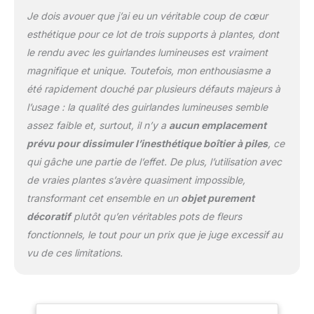
également pour la
Je dois avouer que j’ai eu un véritable coup de cœur
menthe, les herbes, le
esthétique pour ce lot de trois supports à plantes, dont
basilic, le lierre, les fleurs,
le rendu avec les guirlandes lumineuses est vraiment
les plantes grimpantes,
magnifique et unique. Toutefois, mon enthousiasme a
les feuilles persistantes Il
peut être utilisé comme
été rapidement douché par plusieurs défauts majeurs à
une veilleuse : entourez
l’usage : la qualité des guirlandes lumineuses semble
le pot d'une guirlande de
assez faible et, surtout, il n’y a
aucun emplacement
lumières LED. Elle peut
prévu pour dissimuler l’inesthétique boîtier à piles
, ce
être utilisée comme
veilleuse et elle rend le
qui gâche une partie de l’effet. De plus, l’utilisation avec
pot plus beau. Décorez-
de vraies plantes s’avère quasiment impossible,
le plus efficacement.
transformant cet ensemble en un
objet purement
Attention et installation :
décoratif
plutôt qu’en véritables pots de fleurs
montage avec vis ou
crochets muraux.
fonctionnels, le tout pour un prix que je juge excessif au
Attention : nous
vu de ces limitations.
préférons les plantes
succulentes, les plantes
aériennes, les plantes
artificielles et certaines