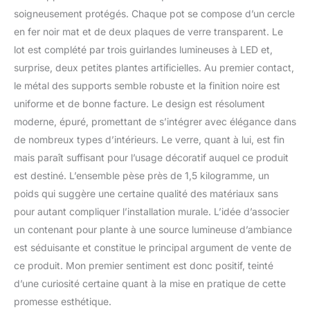
l'atmosphère simple et
soigneusement protégés. Chaque pot se compose d’un cercle
élégante. Ajoutez une
touche de couleur et de
en fer noir mat et de deux plaques de verre transparent. Le
style à vos espaces
lot est complété par trois guirlandes lumineuses à LED et,
intérieurs Pot utile : idéal
surprise, deux petites plantes artificielles. Au premier contact,
pour les plantes
le métal des supports semble robuste et la finition noire est
succulentes, les plantes
IKEA, les plantes
uniforme et de bonne facture. Le design est résolument
aériennes, les mini
moderne, épuré, promettant de s’intégrer avec élégance dans
cactus, les fausses
de nombreux types d’intérieurs. Le verre, quant à lui, est fin
plantes, les plantes
mais paraît suffisant pour l’usage décoratif auquel ce produit
artificielles. Fonctionne
est destiné. L’ensemble pèse près de 1,5 kilogramme, un
également pour la
menthe, les herbes, le
poids qui suggère une certaine qualité des matériaux sans
basilic, le lierre, les fleurs,
pour autant compliquer l’installation murale. L’idée d’associer
les plantes grimpantes,
un contenant pour plante à une source lumineuse d’ambiance
les feuilles persistantes Il
est séduisante et constitue le principal argument de vente de
peut être utilisé comme
une veilleuse : entourez
ce produit. Mon premier sentiment est donc positif, teinté
le pot d'une guirlande de
d’une curiosité certaine quant à la mise en pratique de cette
lumières LED. Elle peut
promesse esthétique.
être utilisée comme