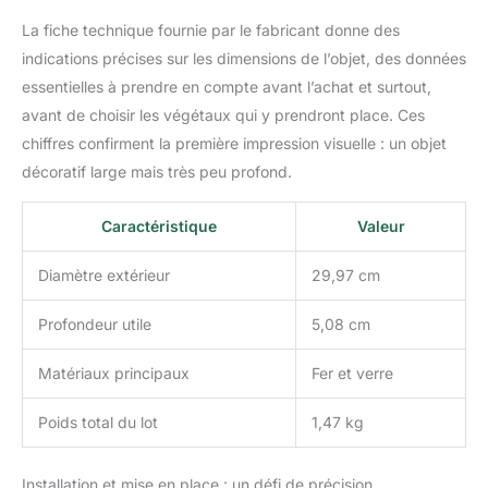
veilleuse et elle rend le
La fiche technique fournie par le fabricant donne des
pot plus beau. Décorez-
indications précises sur les dimensions de l’objet, des données
le plus efficacement.
Attention et installation :
essentielles à prendre en compte avant l’achat et surtout,
montage avec vis ou
avant de choisir les végétaux qui y prendront place. Ces
crochets muraux.
chiffres confirment la première impression visuelle : un objet
Attention : nous
décoratif large mais très peu profond.
préférons les plantes
succulentes, les plantes
aériennes, les plantes
Caractéristique
Valeur
artificielles et certaines
plantes qui n'ont pas
Diamètre extérieur
29,97 cm
besoin de beaucoup
d'eau. Parce que l'eau
Profondeur utile
5,08 cm
coule à partir de 3 trous
de montage à l'arrière du
Matériaux principaux
Fer et verre
pot mural. Matériau et
taille : alliage de fer
Poids total du lot
1,47 kg
stabilisé avec revêtement
en poudre qui assure
une couleur durable et
Installation et mise en place : un défi de précision