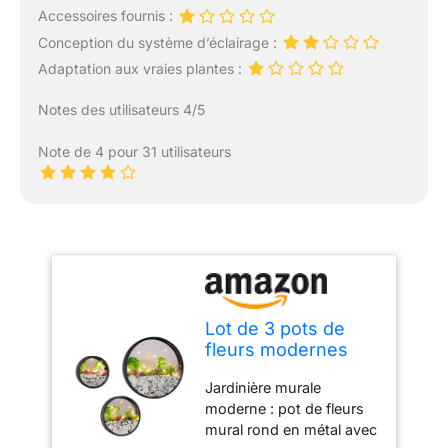
Accessoires fournis :
Conception du système d’éclairage :
Adaptation aux vraies plantes :
Notes des utilisateurs 4/5
Note de 4 pour 31 utilisateurs
Lot de 3 pots de
fleurs modernes
ronds en verre
Jardinière murale
avec guirlande
moderne : pot de fleurs
lumineuse LED, pot
mural rond en métal avec
de fleurs en fer