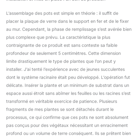
résiste aux conditions
météorologiques
L’assemblage des pots est simple en théorie : il suffit de
extrêmes. Le verre
placer la plaque de verre dans le support en fer et de le fixer
trempé et limpide réjouit
vos yeux, ajoutant une
au mur. Cependant, la phase de remplissage s’est avérée bien
touche visuelle à cette
plus complexe que prévu. La caractéristique la plus
décoration murale. Ne
contraignante de ce produit est sans conteste sa faible
rouille pas et ne dégage
profondeur de seulement 5 centimètres. Cette dimension
pas d'odeur désagréable.
Taille : L : épaisseur : 5
limite drastiquement le type de plantes que l’on peut y
cm, diamètre : 30 cm,
installer. J’ai tenté l’expérience avec de jeunes succulentes
moyenne : épaisseur : 5
dont le système racinaire était peu développé. L’opération fut
cm, diamètre : 20 cm,
délicate. Insérer la plante et un minimum de substrat dans un
petite : épaisseur : 5 cm,
espace aussi étroit sans abîmer les feuilles ou les racines s’est
diamètre : 15 cm
transformé en véritable exercice de patience. Plusieurs
fragments de mes plantes se sont détachés durant le
processus, ce qui confirme que ces pots ne sont absolument
pas conçus pour des végétaux nécessitant un enracinement
profond ou un volume de terre conséquent. Ils se prêtent bien