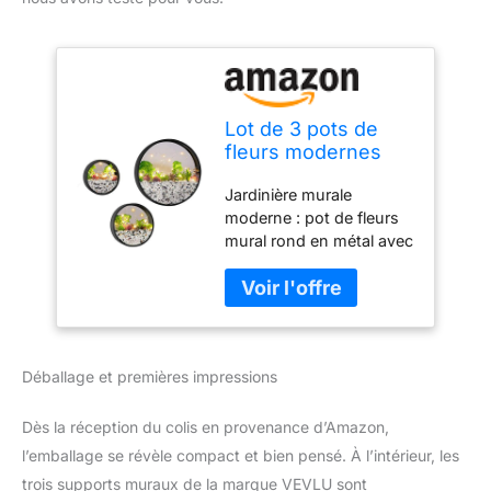
Lot de 3 pots de
fleurs modernes
ronds en verre
Jardinière murale
avec guirlande
moderne : pot de fleurs
lumineuse LED, pot
mural rond en métal avec
de fleurs en fer
cloison en verre pour
pour herbes, petits
planter des petites
cactus parfaits pour
plantes réelles ou
balcon, chambre et
artificielles, des fleurs,
terrasse (noir)
des plantes grasses, des
Déballage et premières impressions
plantes aériennes ou des
cactus. Chaque pièce a
été soigneusement
Dès la réception du colis en provenance d’Amazon,
conçue, des courbes
l’emballage se révèle compact et bien pensé. À l’intérieur, les
simples soulignent
trois supports muraux de la marque VEVLU sont