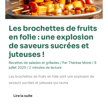
une
explosion
de
saveurs
sucrées
et
Les brochettes de fruits
juteuses
!
en folie : une explosion
de saveurs sucrées et
juteuses !
Recettes de salades et grillades
/ Par
Thérèse Morel
/
9
juillet 2025
/
2 minutes de lecture
Les brochettes de fruits en folie sont une explosion de
saveurs sucrées et juteuses qui ravira
Lire la suite