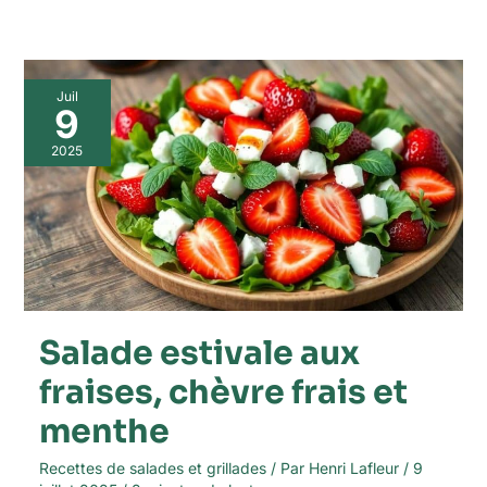
Salade
Juil
estivale
9
aux
fraises,
2025
chèvre
frais
et
menthe
Salade estivale aux
fraises, chèvre frais et
menthe
Recettes de salades et grillades
/ Par
Henri Lafleur
/
9