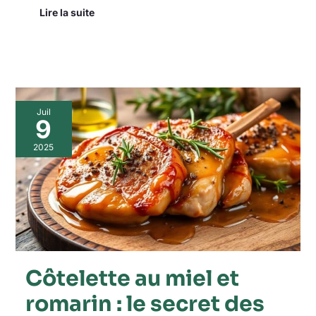
Lire la suite
Côtelette
Juil
au
9
miel
et
2025
romarin
:
le
secret
des
gourmets
enfin
révélé
!
Côtelette au miel et
romarin : le secret des