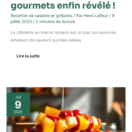
gourmets enfin révélé !
Recettes de salades et grillades
/ Par
Henri Lafleur
/
9
juillet 2025
/
2 minutes de lecture
La côtelette au miel et romarin est un plat qui ravira les
amateurs de saveurs sucrées-salées.
Lire la suite
Les
Juil
brochettes
9
de
fruits
2025
en
folie
: