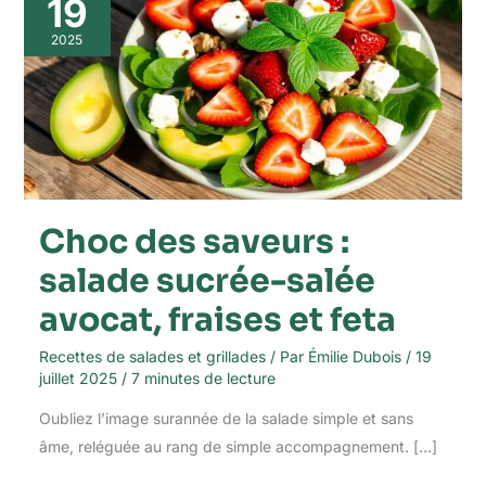
19
saveurs
:
2025
salade
sucrée-
salée
avocat,
fraises
et
feta
Choc des saveurs :
salade sucrée-salée
avocat, fraises et feta
Recettes de salades et grillades
/ Par
Émilie Dubois
/
19
juillet 2025
/
7 minutes de lecture
Oubliez l’image surannée de la salade simple et sans
âme, reléguée au rang de simple accompagnement. […]