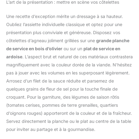
L’art de la présentation : mettre en scène vos côtelettes
poêle à griller avec fond
pour les grillades, la
BBQ, Steak, Huile,
une sonde alimentaire en
rainuré assure un
cuisson au four, le
Lait, Vin
acier inoxydable de 13
contact à l'oxygène de
rôtissage, etc. La sonde
Une recette d’exception mérite un dressage à sa hauteur.
cm, suffisamment longue
plus de 50 % entre les
externe, dotée d'un câble
Oubliez l’assiette individuelle classique et optez pour une
pour éviter de vous
aliments et la poêle, ce
en acier inoxydable maillé
brûler les mains pendant
présentation plus conviviale et généreuse. Disposez vos
qui permet de retenir le
de 102cm, permet de
la mesure ; plage de
côtelettes d’agneau joliment grillées sur une
grande planche
jus et de créer un joli
mesurer la température
température : -50 ℃ ~
motif rayé sur le steak.
interne de la viande tout
de service en bois d’olivier
ou sur un
plat de service en
300 ℃ Économie
Un ustensile de cuisine
en maintenant la porte
ardoise
. L’aspect brut et naturel de ces matériaux contrastera
d'énergie : Fonction
indispensable pour tous
du four fermée en toute
d'arrêt automatique
magnifiquement avec la couleur dorée de la viande. N’hésitez
vos besoins en matière
sécurité pendant la
intégrée, le thermometre
pas à jouer avec les volumes en les superposant légèrement.
de grillades et de
cuisson ou le fumage.
patisserie s'éteindra
rôtissage. Découvrez
Arrosez d’un filet de la sauce réduite et parsemez de
Lecture Instantanée et
automatiquement après
une cuisine saine : les
Haute Précision:
quelques grains de fleur de sel pour la touche finale de
10 minutes d'inactivité ;
filtres à huile des deux
Permettant une lecture
croquant. Pour la garniture, des légumes de saison rôtis
et il peut basculer entre
côtés filtrent l'excès
instantanée de la
Celsius et Fahrenheit lors
(tomates cerises, pommes de terre grenailles, quartiers
d'huile et de graisse pour
température en 2 à 3s
de la mesure de la
d’oignons rouges) apporteront de la couleur et de la fraîcheur.
une utilisation plus facile
avec une précision de
température. Plusieurs
et plus saine. Parfait pour
±1℃/2℉, le thermomètre
Servez directement la planche ou le plat au centre de la table
Méthodes de Stockage :
la cuisson au four.
cuisson vous offre la
pour inviter au partage et à la gourmandise.
Les thermometre
Contactez-nous si vous
possibilité de passer
cuisson à lecture