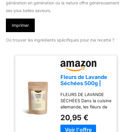
génération en génération où la nature offre généreusement
ses plus belles saveurs.
Imprimer
Où trouver les ingrédients spécifiques pour ma recette ?
Fleurs de Lavande
Séchées 500g |
Française Originale
FLEURS DE LAVANDE
de Provence |
SÉCHÉES Dans la cuisine
Nouvelle Récolte |
allemande, les fleurs de
100% Naturelle -
lavande fine sont encore
Qualité Alimentaire
20,95 €
une petite rareté, mais
| Vom Achterhof
pas en France où les
fleurs comestibles sont