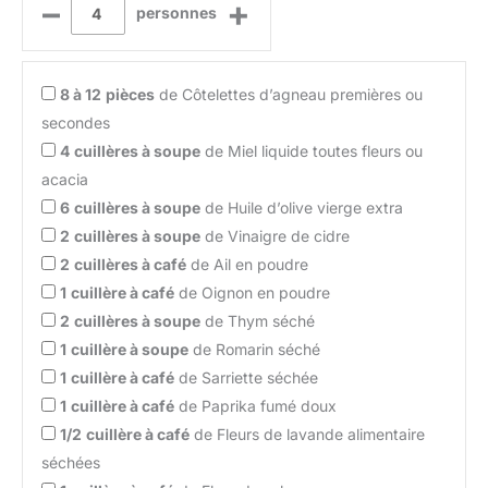
–
+
personnes
8 à 12
pièces
de Côtelettes d’agneau premières ou
secondes
4
cuillères à soupe
de Miel liquide toutes fleurs ou
acacia
6
cuillères à soupe
de Huile d’olive vierge extra
2
cuillères à soupe
de Vinaigre de cidre
2
cuillères à café
de Ail en poudre
1
cuillère à café
de Oignon en poudre
2
cuillères à soupe
de Thym séché
1
cuillère à soupe
de Romarin séché
1
cuillère à café
de Sarriette séchée
1
cuillère à café
de Paprika fumé doux
1/2
cuillère à café
de Fleurs de lavande alimentaire
séchées