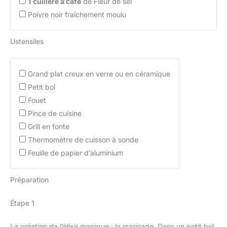
1
cuillère à café
de Fleur de sel
Poivre noir fraîchement moulu
Ustensiles
Grand plat creux en verre ou en céramique
Petit bol
Fouet
Pince de cuisine
Grill en fonte
Thermomètre de cuisson à sonde
Feuille de papier d’aluminium
Préparation
Étape 1
La création de l’élixir magique : la marinade. Dans un petit bol,