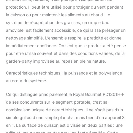
latéral a une double
protection. Il peut être utilisé pour protéger du vent pendant
fonction : il sert de
couvercle de protection
la cuisson ou pour maintenir les aliments au chaud. Le
pour la surface de
système de récupération des graisses, un simple bac
cuisson lorsqu'il n'est
amovible, est facilement accessible, ce qui laisse présager un
pas utilisé et se
nettoyage simplifié. L’ensemble respire la praticité et donne
transforme en étagère
latérale pour placer les
immédiatement confiance. On sent que le produit a été pensé
assaisonnements.
pour être utilisé souvent et dans des conditions variées, de la
(Capacité de charge
garden-party improvisée au repas en pleine nature.
maximale: 5 kg)
NETTOYAGE FACILE:
Caractéristiques techniques : la puissance et la polyvalence
Réduisez les dégâts et
au cœur du système
simplifiez l'entretien
après chaque séance de
Ce qui distingue principalement le Royal Gourmet PD1301H-F
cuisson, que vous
utilisiez le côté gril ou le
de ses concurrents sur le segment portable, c’est sa
côté plancha, grâce aux
combinaison unique de caractéristiques. Il ne s’agit pas d’un
bacs à graisse amovibles
simple gril ou d’une simple plancha, mais bien d’un appareil 3
de chaque côté qui
en 1. La surface de cuisson est divisée en deux parties : une
recueillent l'excès de
graisse et les résidus.
grille et une plancha, toutes deux en fonte émaillée. Cette