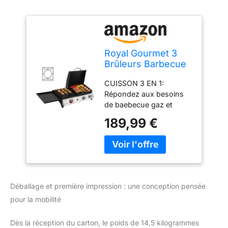
Royal Gourmet 3
Brûleurs Barbecue
Gaz Portable, 3 en 1
CUISSON 3 EN 1:
Plancha et Grille en
Répondez aux besoins
Émaillés Combinés
de baebecue gaz et
avec Couvercle
plancha gaz. Pendant ce
Multifonctionnel,
189,99 €
temps, le brûleur latéral
Puissance 8.5kW
peut être remplacé par
Propane, Adapté
un support de casserole
pour le Camping et
pour faire cuire de la
l' Extérieur, Noir
soupe. BARBECUE
LIBERTÉ: Ce barbecue
Déballage et première impression : une conception pensée
gaz portable offre un
pour la mobilité
espace abondant pour
répondre aux besoins
des rassemblements de
Dès la réception du carton, le poids de 14,5 kilogrammes