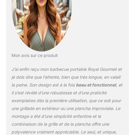
28,5 cm. Surface de
cuisson de la plancha:
40 x 34 cm.
CHAUFFAGE
UNIFORME: Les
dompteurs de flammes
et la grille/la plaque en en
porcelaine émaillée
assurent une répartition
Mon avis sur ce produit
uniforme de la chaleur
sur toute la surface de
J’ai enfin reçu mon barbecue portable Royal Gourmet et
cuisson. Total Puissance
de 8,5 kW et l'allumage
je dois dire que l’attente, bien que très longue, en valait
piézoélectrique permet
la peine. Son design est à la fois
beau et fonctionnel
, et
un démarrage rapide et
il s’est révélé d’une robustesse et d’une praticité
fiable à chaque fois.
exemplaires dès la première utilisation, que ce soit pour
COUVERCLE
MULTIFONCTIONNEL: Le
une grillade en extérieur ou une plancha improvisée. Le
couvercle du brûleur
montage a été d’une simplicité enfantine et la
latéral a une double
combinaison de la grille et de la plancha offre une
fonction : il sert de
polyvalence vraiment appréciable. Le seul, et unique,
couvercle de protection