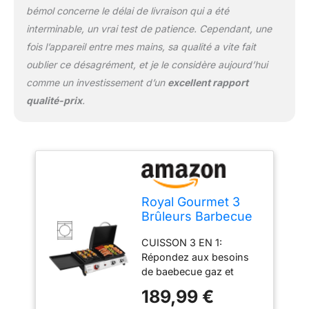
pour la surface de
bémol concerne le délai de livraison qui a été
cuisson lorsqu'il n'est
interminable, un vrai test de patience. Cependant, une
pas utilisé et se
fois l’appareil entre mes mains, sa qualité a vite fait
transforme en étagère
oublier ce désagrément, et je le considère aujourd’hui
latérale pour placer les
assaisonnements.
comme un investissement d’un
excellent rapport
(Capacité de charge
qualité-prix
.
maximale: 5 kg)
NETTOYAGE FACILE:
Réduisez les dégâts et
simplifiez l'entretien
après chaque séance de
cuisson, que vous
utilisiez le côté gril ou le
Royal Gourmet 3
côté plancha, grâce aux
Brûleurs Barbecue
bacs à graisse amovibles
Gaz Portable, 3 en 1
de chaque côté qui
CUISSON 3 EN 1:
Plancha et Grille en
recueillent l'excès de
Répondez aux besoins
Émaillés Combinés
graisse et les résidus.
de baebecue gaz et
avec Couvercle
plancha gaz. Pendant ce
Multifonctionnel,
189,99 €
temps, le brûleur latéral
Puissance 8.5kW