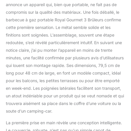
taille variable. Surface de
annonce un appareil qui, bien que portable, ne fait pas de
la grille de cuisson: 30 x
compromis sur la qualité des matériaux. Une fois déballé, le
28,5 cm. Surface de
barbecue à gaz portable Royal Gourmet 3 Brûleurs confirme
cuisson de la plancha:
cette première sensation. Le métal semble solide et les
40 x 34 cm.
CHAUFFAGE
finitions sont soignées. L’assemblage, souvent une étape
UNIFORME: Les
redoutée, s’est révélé particulièrement intuitif. En suivant une
dompteurs de flammes
notice claire, j’ai pu monter l’appareil en moins de trente
et la grille/la plaque en en
minutes, une facilité confirmée par plusieurs avis d’utilisateurs
porcelaine émaillée
assurent une répartition
qui louent son montage rapide. Ses dimensions, 79,5 cm de
uniforme de la chaleur
long pour 48 cm de large, en font un modèle compact, idéal
sur toute la surface de
pour les balcons, les petites terrasses ou pour être emporté
cuisson. Total Puissance
en week-end. Les poignées latérales facilitent son transport,
de 8,5 kW et l'allumage
piézoélectrique permet
un atout indéniable pour un produit qui se veut nomade et qui
un démarrage rapide et
trouvera aisément sa place dans le coffre d’une voiture ou la
fiable à chaque fois.
soute d’un camping-car.
COUVERCLE
MULTIFONCTIONNEL: Le
La première prise en main révèle une conception intelligente.
couvercle du brûleur
Le couvercle, robuste, n’est pas qu’un simple capot de