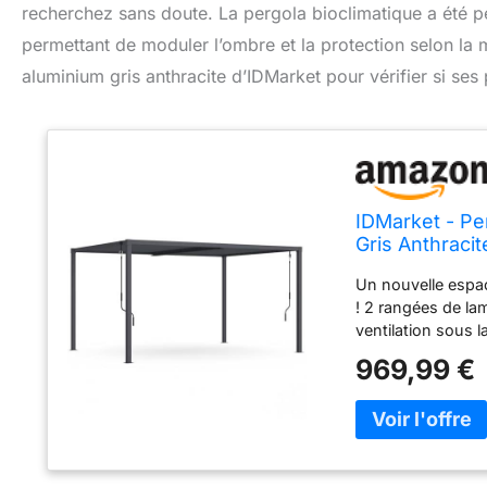
recherchez sans doute. La pergola bioclimatique a été 
permettant de moduler l’ombre et la protection selon l
aluminium gris anthracite d’IDMarket pour vérifier si se
IDMarket - Pe
Gris Anthracit
Un nouvelle espac
! 2 rangées de lam
ventilation sous 
pluie le long des 
969,99 €
en acier galvanisé
pergola : Longue
des pieds : L. 9 x 