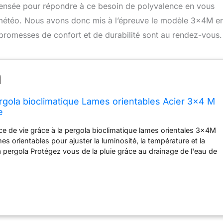
pensée pour répondre à ce besoin de polyvalence en vous
a météo. Nous avons donc mis à l’épreuve le modèle 3x4M e
s promesses de confort et de durabilité sont au rendez-vous.
rgola bioclimatique Lames orientables Acier 3x4 M
e
e de vie grâce à la pergola bioclimatique lames orientales 3x4M
es orientables pour ajuster la luminosité, la température et la
la pergola Protégez vous de la pluie grâce au drainage de l'eau de
lames de la pergola Structure robuste et durable en acier et lames
 pour la stabilité et la longévité de la pergola Dimensions de la
ur 400 x largeur 300 x Hauteur 220 cm - 38 lames - Dimensions
l. 9 cm