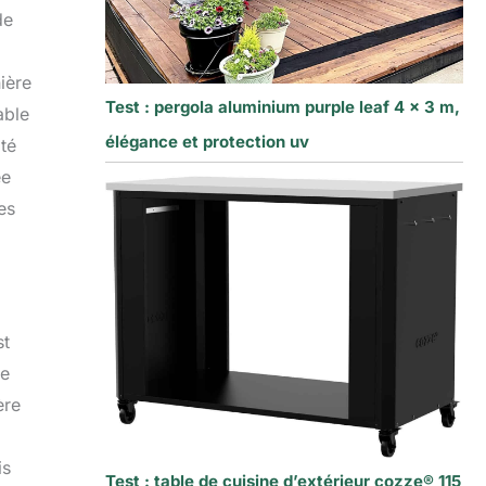
de
ière
Test : pergola aluminium purple leaf 4 x 3 m,
able
élégance et protection uv
té
ée
es
st
ie
ère
is
Test : table de cuisine d’extérieur cozze® 115