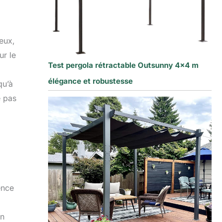
neux,
ur le
Test pergola rétractable Outsunny 4×4 m
élégance et robustesse
qu’à
e pas
ence
un