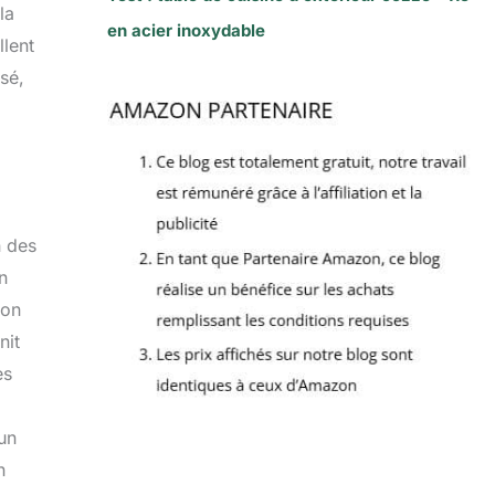
la
en acier inoxydable
llent
sé,
n des
n
 on
nit
es
 un
n