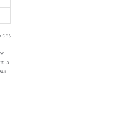
p des
es
t la
sur