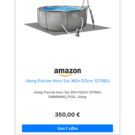
inclus - Vendu
DE/NL/BE/LU) et cartouche
séparément. Vous
filtrante assortie, échelle de
sécurité Flowclear (107 cm)
trouverez les
Démontage, rangement et
accessoires assortis
transport sans effort, vidage
facile grâce à la valve de
directement dans la
vidange intégrée (adaptateur de
boutique HAF.
tuyau d'arrosage inclus) 2 ans
Consignes de
de garantie du fabricant, vaste
boutique de pièces de
sécurité : ne convient
rechange
pas aux enfants de
moins de 6 ans. À
utiliser uniquement
sous la surveillance
d'un adulte.
Jilong Piscine Hors-Sol 360x122cm 12178EU
Positionnez toujours
sur une surface plane
Jilong Piscine Hors-Sol 360x122cm 12178EU
et solide et respectez
SWIMMING_POOL Jilong
les instructions
fournies (français
350,00 €
non garanti).