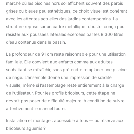
PVC indéchirable.
marché où les piscines hors sol affichent souvent des parois
Durable et résistant par
grises ou bleues peu esthétiques, ce choix visuel est cohérent
tous les temps. Grand
avec les attentes actuelles des jardins contemporains. La
plaisir de piscine – Ø
366 cm x 91 cm –
structure repose sur un cadre métallique robuste, conçu pour
suffisamment d'espace
résister aux poussées latérales exercées par les 8 300 litres
pour toute la famille et
d’eau contenus dans le bassin.
les amis. Idéal pour les
journées chaudes :
La profondeur de 91 cm reste raisonnable pour une utilisation
rafraîchissement
familiale. Elle convient aux enfants comme aux adultes
rafraîchissant pendant
souhaitant se rafraîchir, sans prétendre remplacer une piscine
les vacances d'été
directement à la
de nage. L’ensemble donne une impression de solidité
maison, sur la terrasse
visuelle, même si l’assemblage reste entièrement à la charge
et dans le jardin. Prêt à
de l’utilisateur. Pour les profils bricoleurs, cette étape ne
raccorder – Deux
devrait pas poser de difficulté majeure, à condition de suivre
raccords (32 mm) pour
pompes de filtration
attentivement le manuel fourni.
standard. Remarque :
non inclus - Vendu
Installation et montage : accessible à tous — ou réservé aux
séparément. Vous
bricoleurs aguerris ?
trouverez les