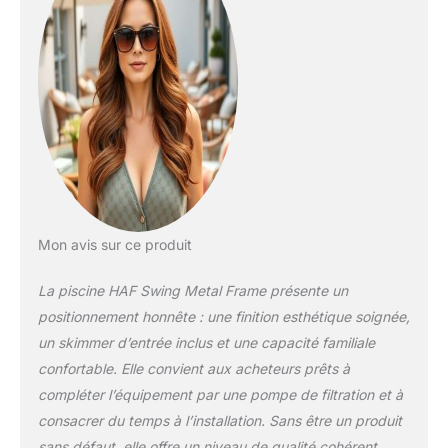
inoxydable, film
intérieur en polyester
résistant aux UV à 3
couches et extérieur
en PVC indéchirable.
Durable et résistant
par tous les temps.
Grand plaisir de
piscine – Ø 366 cm x
91 cm – suffisamment
d'espace pour toute
la famille et les amis.
Mon avis sur ce produit
Idéal pour les
journées chaudes :
La piscine HAF Swing Metal Frame présente un
rafraîchissement
positionnement honnête : une finition esthétique soignée,
rafraîchissant
pendant les
un skimmer d’entrée inclus et une capacité familiale
vacances d'été
confortable. Elle convient aux acheteurs prêts à
directement à la
compléter l’équipement par une pompe de filtration et à
maison, sur la
consacrer du temps à l’installation. Sans être un produit
terrasse et dans le
jardin. Prêt à
sans défaut, elle offre un niveau de qualité cohérent