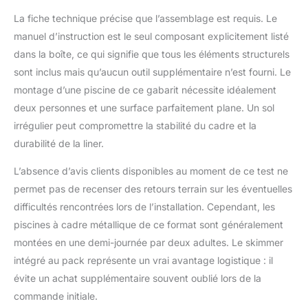
accessoires assortis
La fiche technique précise que l’assemblage est requis. Le
directement dans la
manuel d’instruction est le seul composant explicitement listé
boutique HAF.
dans la boîte, ce qui signifie que tous les éléments structurels
Consignes de sécurité :
ne convient pas aux
sont inclus mais qu’aucun outil supplémentaire n’est fourni. Le
enfants de moins de 6
montage d’une piscine de ce gabarit nécessite idéalement
ans. À utiliser
deux personnes et une surface parfaitement plane. Un sol
uniquement sous la
irrégulier peut compromettre la stabilité du cadre et la
surveillance d'un
adulte. Positionnez
durabilité de la liner.
toujours sur une
surface plane et solide
L’absence d’avis clients disponibles au moment de ce test ne
et respectez les
permet pas de recenser des retours terrain sur les éventuelles
instructions fournies
difficultés rencontrées lors de l’installation. Cependant, les
(français non garanti).
piscines à cadre métallique de ce format sont généralement
montées en une demi-journée par deux adultes. Le skimmer
intégré au pack représente un vrai avantage logistique : il
évite un achat supplémentaire souvent oublié lors de la
commande initiale.