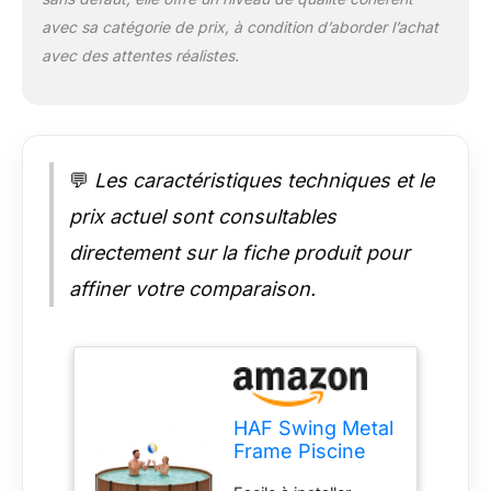
raccorder – Deux
avec sa catégorie de prix, à condition d’aborder l’achat
raccords (32 mm)
avec des attentes réalistes.
pour pompes de
filtration standard.
Remarque : non
inclus - Vendu
séparément. Vous
💬
Les caractéristiques techniques et le
trouverez les
accessoires assortis
prix actuel sont consultables
directement dans la
boutique HAF.
directement sur la fiche produit pour
Consignes de
affiner votre comparaison.
sécurité : ne convient
pas aux enfants de
moins de 6 ans. À
utiliser uniquement
sous la surveillance
d'un adulte.
HAF Swing Metal
Positionnez toujours
Frame Piscine
sur une surface plane
avec les
et solide et respectez