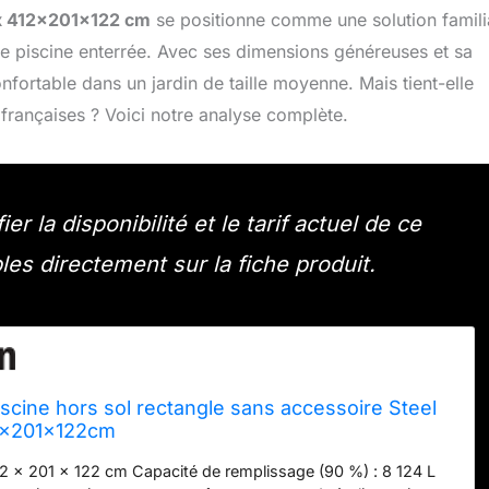
x 412x201x122 cm
se positionne comme une solution famili
une piscine enterrée. Avec ses dimensions généreuses et sa
fortable dans un jardin de taille moyenne. Mais tient-elle
françaises ? Voici notre analyse complète.
er la disponibilité et le tarif actuel de ce
les directement sur la fiche produit.
cine hors sol rectangle sans accessoire Steel
2x201x122cm
2 x 201 x 122 cm Capacité de remplissage (90 %) : 8 124 L