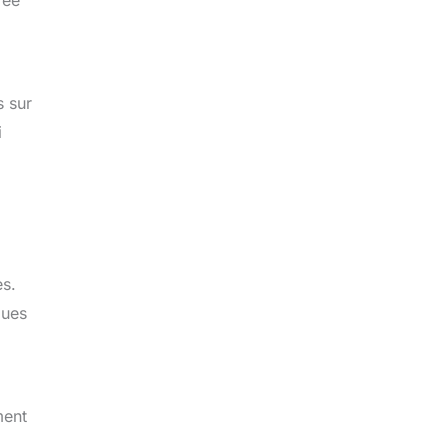
s sur
i
es.
ques
ment