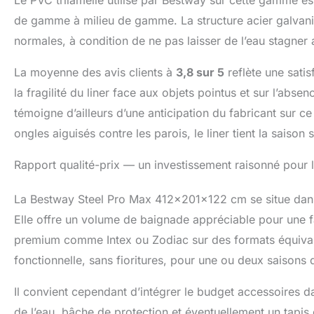
de gamme à milieu de gamme. La structure acier galvanisée
normales, à condition de ne pas laisser de l’eau stagner
La moyenne des avis clients à
3,8 sur 5
reflète une sati
la fragilité du liner face aux objets pointus et sur l’abs
témoigne d’ailleurs d’une anticipation du fabricant sur ce
ongles aiguisés contre les parois, le liner tient la saison s
Rapport qualité-prix — un investissement raisonné pour l
La Bestway Steel Pro Max 412x201x122 cm se situe dans u
Elle offre un volume de baignade appréciable pour une f
premium comme Intex ou Zodiac sur des formats équivale
fonctionnelle, sans fioritures, pour une ou deux saisons d
Il convient cependant d’intégrer le budget accessoires da
de l’eau, bâche de protection et éventuellement un tapis