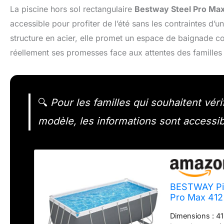
La piscine hors sol rectangulaire
Bestway Steel Pro Ma
accessible pour profiter de l’été sans les contraintes d’
structure en acier, elle promet un espace de baignade con
réellement ses promesses face aux attentes des familles 
🔍
Pour les familles qui souhaitent vérifi
modèle, les informations sont accessib
BESTWAY Pis
Pro Max 41
Dimensions : 41