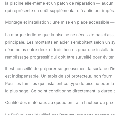
la piscine elle-même et un patch de réparation — aucun ac
qui représente un coût supplémentaire à anticiper impér
Montage et installation : une mise en place accessible 
La marque indique que la piscine ne nécessite pas d’ass
principale. Les montants en acier s’emboîtent selon un
néanmoins entre deux et trois heures pour une installatio
remplissage progressif qui doit être surveillé pour éviter
Il est conseillé de préparer soigneusement la surface d’in
est indispensable. Un tapis de sol protecteur, non fourn
Pour les familles qui installent ce type de piscine pour 
la plus sage. Ce point conditionne directement la durée 
Qualité des matériaux au quotidien : à la hauteur du pri
Le PVC trilamellé utilisé par Bestway sur cette gamme es