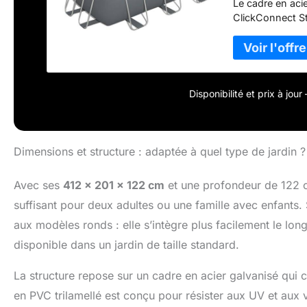
Le cadre en aci
ClickConnect St
Contenu : 1 pisc
Disponibilité et prix à jou
Dimensions et structure : adaptée à quel type de jardin ?
Avec ses
412 x 201 x 122 cm
et une profondeur de 122 c
suffisant pour deux adultes ou une famille avec enfants.
aux modèles ronds : elle s’intègre plus facilement le long
disponible dans un jardin de taille standard.
La structure repose sur un cadre en acier galvanisé qui c
en PVC trilamellé est conçu pour résister aux UV et aux va