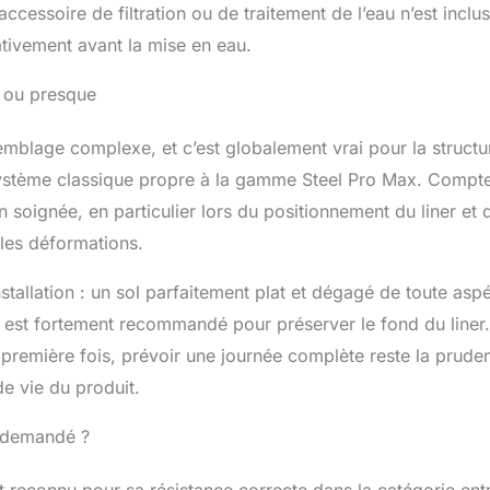
cessoire de filtration ou de traitement de l’eau n’est inclus
ativement avant la mise en eau.
— ou presque
emblage complexe, et c’est globalement vrai pour la structu
 système classique propre à la gamme Steel Pro Max. Compt
n soignée, en particulier lors du positionnement du liner et 
 les déformations.
stallation : un sol parfaitement plat et dégagé de toute aspé
i, est fortement recommandé pour préserver le fond du liner.
la première fois, prévoir une journée complète reste la prude
de vie du produit.
x demandé ?
t reconnu pour sa résistance correcte dans la catégorie ent