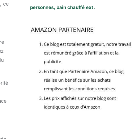
, ce
personnes, bain chauffé ext.
re
ez
du
rité
nce
rée