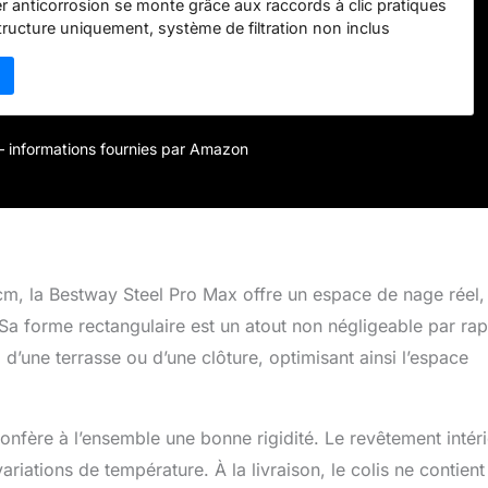
er anticorrosion se monte grâce aux raccords à clic pratiques
ructure uniquement, système de filtration non inclus
ine, 1 patch de réparation
r – informations fournies par Amazon
m, la Bestway Steel Pro Max offre un espace de nage réel,
 Sa forme rectangulaire est un atout non négligeable par ra
 d’une terrasse ou d’une clôture, optimisant ainsi l’espace
onfère à l’ensemble une bonne rigidité. Le revêtement intér
riations de température. À la livraison, le colis ne contien