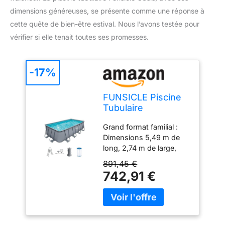
dimensions généreuses, se présente comme une réponse à
cette quête de bien-être estival. Nous l’avons testée pour
vérifier si elle tenait toutes ses promesses.
-17%
FUNSICLE Piscine
Tubulaire
Rectangulaire
Grand format familial :
Oasis™ - 5,49 x
Dimensions 5,49 m de
2,74 x 1,32m - Liner
long, 2,74 m de large,
Toughmesh™ 3
1,32 m de haut pour une
Couches -
891,45 €
véritable expérience de
Structure
742,91 €
nage à domicile. Hauteur
SmartConnect™
d'eau optimale :
Profondeur d'eau de 1,16
m pour adultes et
enfants. Matériaux