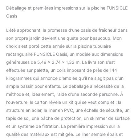
durables : Liner
Déballage et premières impressions sur la piscine FUNSICLE
Toughmesh triple
Oasis
couche et structure
SmartConnect facile à
L’été approchant, la promesse d’une oasis de fraîcheur dans
assembler. Accessoires
inclus : Échelle repliable,
son propre jardin devient une quête pour beaucoup. Mon
pompe RX1500 avec filtre
choix s’est porté cette année sur la piscine tubulaire
type C, bâche, tapis de
rectangulaire FUNSICLE Oasis, un modèle aux dimensions
sol, kit d'entretien
généreuses de 5,49 x 2,74 x 1,32 m. La livraison s’est
complet. Engagement
écoresponsable :
effectuée sur palette, un colis imposant de près de 144
Emballage certifié FSC
kilogrammes qui annonce d’emblée qu’il ne s’agit pas d’un
C172159 en matériaux
simple bassin pour enfants. Le déballage a nécessité de la
recyclés.
méthode et, idéalement, l’aide d’une seconde personne. À
l’ouverture, le carton révèle un kit qui se veut complet : la
structure en acier, le liner en PVC, une échelle de sécurité, un
tapis de sol, une bâche de protection, un skimmer de surface
et un système de filtration. La première impression sur la
qualité des matériaux est mitigée. Le liner semble épais et