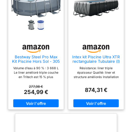
sol, kit d'entretien
complet. Engagement
écoresponsable :
Emballage certifié FSC
C172159 en matériaux
recyclés.
Bestway Steel Pro Max
Intex kit Piscine Ultra XTR
Kit Piscine Hors Sol - 305
rectangulaire Tubulaire (l)
cm x 200 cm x 84 cm -
5,49 x (l) 2,74 x (h)
Volume d’eau à 90 % : 3 668 L
Résistance: liner triple
Gris
1,32m
Le liner amélioré triple couche
épaisseur Qualité: liner et
en Tritech est 15 % plus
structure améliorés Installation
résistant aux déchirures, 33 %
hydroaération: montage facile
plus résistant à la déformation
tubes en métal robustes
277,98 €
874,31 €
et 83 % plus résistant à la
254,99 €
perforation que le PVC
classique Le cadre en acier
résistant à la corrosion est
maintenu par des joints
ClickConnect, dotés de
connecteurs rapides à clic
Fournie avec une pompe de
filtration de 1 249 L Montage et
démontage faciles sans outil