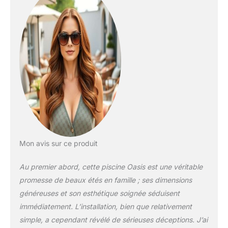
SmartConnect facile à
assembler. Accessoires
inclus : Échelle repliable,
pompe RX1500 avec filtre
type C, bâche, tapis de
sol, kit d'entretien
complet. Engagement
écoresponsable :
Emballage certifié FSC
C172159 en matériaux
recyclés.
Mon avis sur ce produit
Au premier abord, cette piscine Oasis est une véritable
promesse de beaux étés en famille ; ses dimensions
généreuses et son esthétique soignée séduisent
immédiatement. L’installation, bien que relativement
simple, a cependant révélé de sérieuses déceptions. J’ai