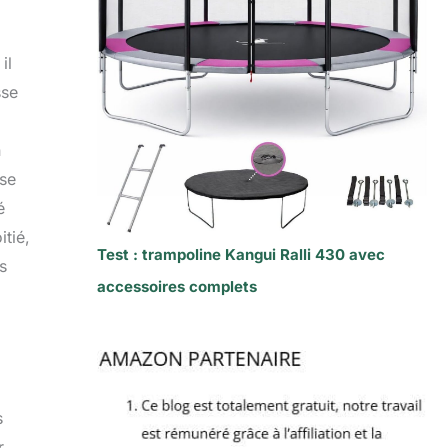
il
sse
n
sse
é
tié,
Test : trampoline Kangui Ralli 430 avec
s
accessoires complets
s
r