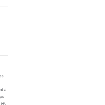
as.
nt à
ups
 jeu