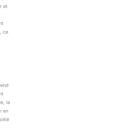
r et
nt
, ce
rend
nt
e, la
n en
oitié