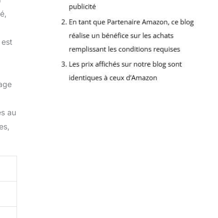
é,
 est
gage
es au
es,