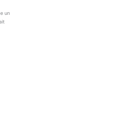
me un
ait