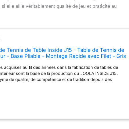
 elle allie véritablement qualité de jeu et praticité au
e Tennis de Table Inside J15 - Table de Tennis de
eur - Base Pliable - Montage Rapide avec Filet - Gris
 x 76 cm
 acquises au fil des années dans la fabrication de tables de
'intérieur sont la base de la production du JOOLA INSIDE J15.
me de qualité, de compétence et de tradition depuis des
au de tennis de table professionnel d'intérieur JOOLA : 274 cm x
 76 cm - La table de tennis de table a une épaisseur de plaque
u'un cadre profilé en métal stable revêtu par pulvérisation de 30
économiser de l'espace : grâce au système de transport JOOLA
la table de tennis de table peut être déplacée individuellement
 qualité supérieure. Entraînement seul en repliant une moitié de la
le Double protection anti-basculement : empêche le
table de tennis de table Indoor J15 lorsqu'il est relevé ou en état