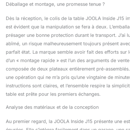
Déballage et montage, une promesse tenue ?
de jeu, assurant a
la table est livr
20 minutes. Un fil
Dès la réception, le colis de la table JOOLA Inside J15 
livraison
est évident que la manipulation se fera à deux. L’emballa
présager une bonne protection durant le transport. J’ai 
abîmé, un risque malheureusement toujours présent avec d
parfait état. La marque semble avoir fait des efforts su
d’un « montage rapide » est l’un des arguments de vente e
composée de deux plateaux entièrement pré-assemblés. Il 
une opération qui ne m’a pris qu’une vingtaine de minute
instructions sont claires, et l’ensemble respire la simplicit
table est prête pour les premiers échanges.
Analyse des matériaux et de la conception
Au premier regard, la JOOLA Inside J15 présente une esth
épurées. Elle s’intègre facilement dans un garage, une s