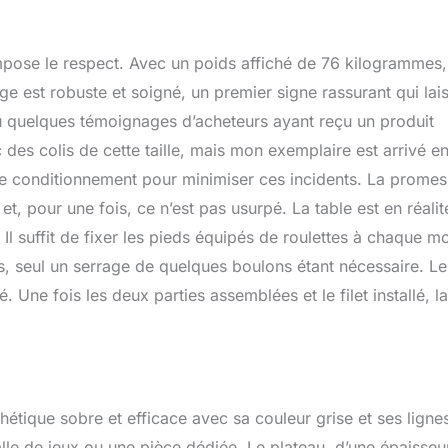
insi une sécurité en particulier pour les enfants Montage rapide :
ée pré-assemblée à 95 % et peut donc être montée en seulement
et de tennis de table de qualité supérieure est inclus dans la
impose le respect. Avec un poids affiché de 76 kilogrammes, 
ge est robuste et soigné, un premier signe rassurant qui lai
lu quelques témoignages d’acheteurs ayant reçu un produit
es colis de cette taille, mais mon exemplaire est arrivé e
r le conditionnement pour minimiser ces incidents. La prome
t, pour une fois, ce n’est pas usurpé. La table est en réalit
suffit de fixer les pieds équipés de roulettes à chaque moi
s, seul un serrage de quelques boulons étant nécessaire. Le
é. Une fois les deux parties assemblées et le filet installé, la
étique sobre et efficace avec sa couleur grise et ses ligne
alle de jeux ou une pièce dédiée. Le plateau, d’une épaisseu