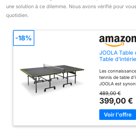
une solution à ce dilemme. Nous avons vérifié pour vous si
quotidien.
-18%
JOOLA Table d
Table d'intéri
- 274 x 152,5
Les connaissances
tennis de table d
JOOLA est synony
décennies ✔ Plate
489,00 €
152,5 cm, hauteur
399,00 €
de 15 mm, ainsi q
mm Pliable pour 
chaque moitié de 
sur 4 roulettes de
plaque est possib
basculement de la 