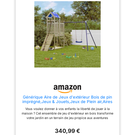
rustique Cadre robuste et stable
avec votre commande, n'hésitez
: le cadre en bois assure la
pas à nous contacter par e-mail.
robustesse et la stabilité De
plus, les pieds en forme de A
de la balançoire pour enfants
permettent de garder l'équilibre
Générique Aire de Jeux d'extérieur Bois de pin
imprégné,Jeux & Jouets,Jeux de Plein air,Aires
de Jeux,3279072
Vous voulez donner à vos enfants la liberté de jouer à la
maison ? Cet ensemble de jeu d'extérieur en bois transforme
votre jardin en un terrain de jeu propice aux aventures
imaginatives ! Matériau durable : ce cadre d'aire de jeux de
jardin est fabriqué en bois de pin imprégné sous vide. Le bois
340,99 €
de pin massif est connu pour sa résistance et sa durabilité.