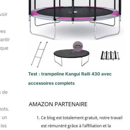
voir
ées
antir
aque
Test : trampoline Kangui Ralli 430 avec
accessoires complets
n de
mots.
r un
 les