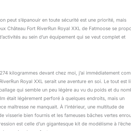
on peut s’épanouir en toute sécurité est une priorité, mais
de jeux Château Fort RiverRun Royal XXL de Fatmoose se prop
’activités au sein d’un équipement qui se veut complet et
e 274 kilogrammes devant chez moi, j’ai immédiatement com
iverRun Royal XXL serait une aventure en soi. Le tout est l
mballage qui semble un peu légère au vu du poids et du nom
ilm était légèrement perforé à quelques endroits, mais un
ce maîtresse ne manquait. À l’intérieur, une multitude de
de visserie bien fournis et les fameuses bâches vertes enro
ression est celle d’un gigantesque kit de modélisme à l’éche