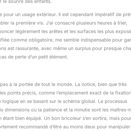
 le sourire des enfants.
e pour un usage extérieur. Il est cependant impératif de pré
r la première vis. J’ai consacré plusieurs heures à trier,
à poncer légèrement les arêtes et les surfaces les plus expos
cifiée comme obligatoire, me semble indispensable pour gar
oulons est rassurante, avec même un surplus pour presque ch
 cas de perte d’un petit élément.
st pas à la portée de tout le monde. La notice, bien que très
r des points précis, comme l’emplacement exact de la fixatio
de logique en se basant sur le schéma global. Le processus
ois dimensions où la patience et la minutie sont les maîtres-
 étant bien équipé. Un bon bricoleur s’en sortira, mais pou
t fortement recommandé d’être au moins deux pour manipuler