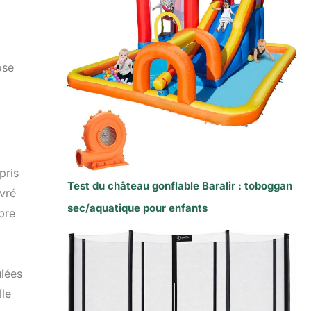
ose
pris
Test du château gonflable Baralir : toboggan
ivré
sec/aquatique pour enfants
bre
ulées
lle