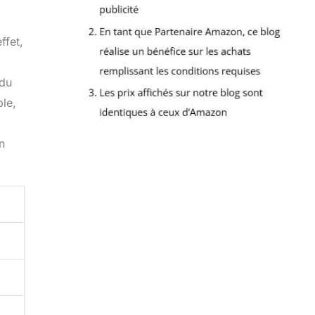
ffet,
 du
ble,
n