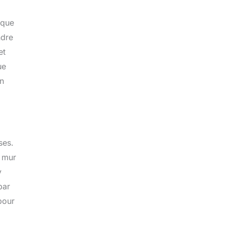
.
 que
ndre
et
ue
un
ses.
e mur
y
par
 pour