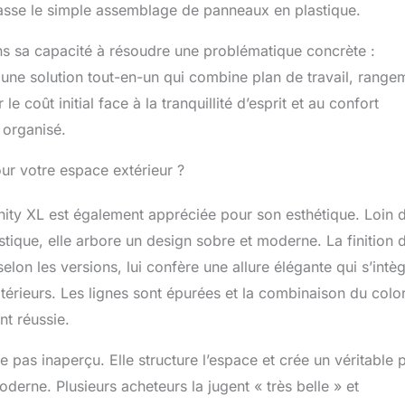
épasse le simple assemblage de panneaux en plastique.
dans sa capacité à résoudre une problématique concrète :
re une solution tout-en-un qui combine plan de travail, range
e coût initial face à la tranquillité d’esprit et au confort
 organisé.
our votre espace extérieur ?
Unity XL est également appréciée pour son esthétique. Loin 
stique, elle arbore un design sobre et moderne. La finition d
elon les versions, lui confère une allure élégante qui s’intè
rieurs. Les lignes sont épurées et la combinaison du color
nt réussie.
 pas inaperçu. Elle structure l’espace et crée un véritable 
erne. Plusieurs acheteurs la jugent « très belle » et