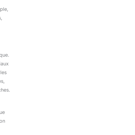
ple,
s,
ique.
riaux
les
es,
ches.
que
ion