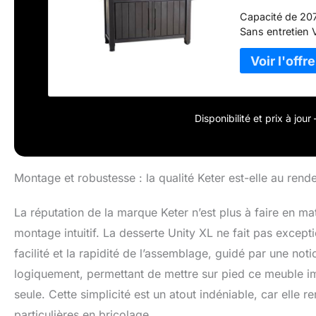
Capacité de 207
Sans entretien V
Disponibilité et prix à jou
Montage et robustesse : la qualité Keter est-elle au rend
La réputation de la marque Keter n’est plus à faire en m
montage intuitif. La desserte Unity XL ne fait pas exceptio
facilité et la rapidité de l’assemblage, guidé par une no
logiquement, permettant de mettre sur pied ce meuble 
seule. Cette simplicité est un atout indéniable, car elle
particulières en bricolage.