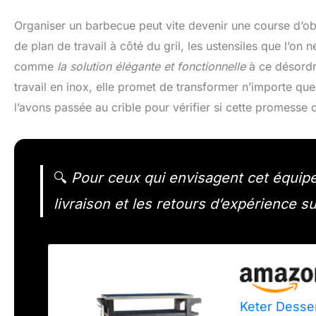
Organiser un barbecue peut vite devenir une course d’obst
de plan de travail à côté du gril, les ustensiles que l’on
comme
la solution élégante et fonctionnelle
à ce désordr
travail en inox, elle promet de transformer n’importe que
l’avons passée au crible pour vérifier si cette promesse de
🔍
Pour ceux qui envisagent cet équipem
livraison et les retours d’expérience sur
Keter Desser