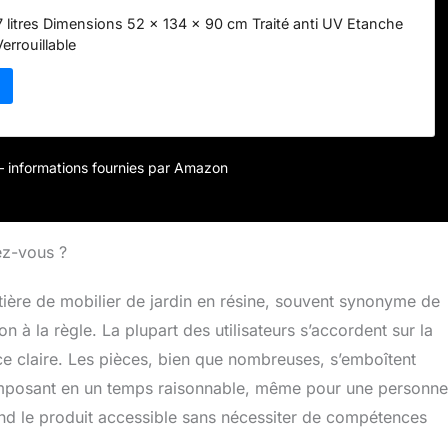
 litres Dimensions 52 x 134 x 90 cm Traité anti UV Etanche
errouillable
r – informations fournies par Amazon
ez-vous ?
atière de mobilier de jardin en résine, souvent synonyme de
n à la règle. La plupart des utilisateurs s’accordent sur la
tice claire. Les pièces, bien que nombreuses, s’emboîtent
imposant en un temps raisonnable, même pour une personne
 rend le produit accessible sans nécessiter de compétences