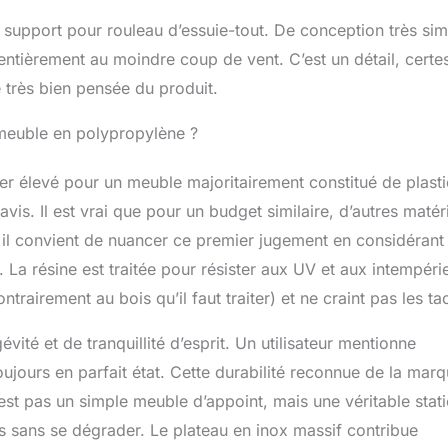
le support pour rouleau d’essuie-tout. De conception très sim
 entièrement au moindre coup de vent. C’est un détail, certe
 très bien pensée du produit.
n meuble en polypropylène ?
er élevé pour un meuble majoritairement constitué de plast
avis. Il est vrai que pour un budget similaire, d’autres maté
il convient de nuancer ce premier jugement en considérant 
 La résine est traitée pour résister aux UV et aux intempéri
trairement au bois qu’il faut traiter) et ne craint pas les ta
ité et de tranquillité d’esprit. Un utilisateur mentionne
ujours en parfait état. Cette durabilité reconnue de la mar
 n’est pas un simple meuble d’appoint, mais une véritable stat
s sans se dégrader. Le plateau en inox massif contribue