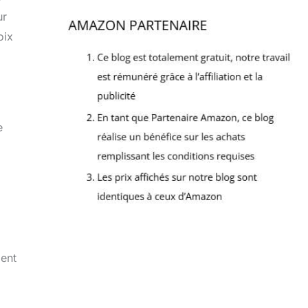
ur
oix
e
ment