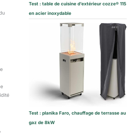
Test : table de cuisine d’extérieur cozze® 115
 du
en acier inoxydable
le
de
idité
Test : planika Faro, chauffage de terrasse au
gaz de 8kW
e