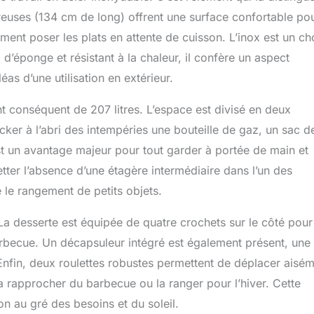
uses (134 cm de long) offrent une surface confortable po
ent poser les plats en attente de cuisson. L’inox est un ch
 d’éponge et résistant à la chaleur, il confère un aspect
éas d’une utilisation en extérieur.
 conséquent de 207 litres. L’espace est divisé en deux
ker à l’abri des intempéries une bouteille de gaz, un sac d
st un avantage majeur pour tout garder à portée de main et
etter l’absence d’une étagère intermédiaire dans l’un des
 le rangement de petits objets.
. La desserte est équipée de quatre crochets sur le côté pour
arbecue. Un décapsuleur intégré est également présent, une
Enfin, deux roulettes robustes permettent de déplacer aisé
la rapprocher du barbecue ou la ranger pour l’hiver. Cette
ion au gré des besoins et du soleil.