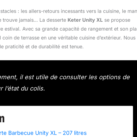
acles : les allers-retours incessants vers la cuisine, le ma
 ne trouve jamais… La desserte
Keter Unity XL
se propose
e estival. Avec sa grande capacité de rangement et son pl
l coin de terrasse en une véritable cuisine d’extérieur. Nous
 praticité et de durabilité est tenue.
ent, il est utile de consulter les options de
 l’état du colis.
te Barbecue Unity XL – 207 litres