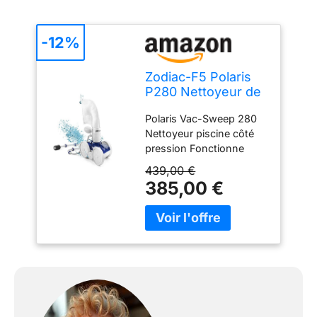
-12%
Zodiac-F5 Polaris
P280 Nettoyeur de
Piscine à Pression
Polaris Vac-Sweep 280
Nettoyeur piscine côté
pression Fonctionne
dans toutes les piscines
439,00 €
enterrées ; nécessite une
385,00 €
pompe booster Polaris
Palettisé en multiples de
16 unités Prêt pour le
raccordement à une ligne
de nettoyage à pression
dédiée de 3,8 cm
Comprend 9,4 m de
tuyau d'alimentation