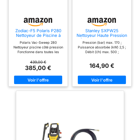
Zodiac-F5 Polaris P280
Stanley SXPW25
Nettoyeur de Piscine à
Nettoyeur Haute Pression
Pression
(2500 W, 170 Bar, 500
Polaris Vac-Sweep 280
Pression (bar) max. 170 ;
l/h)
Nettoyeur piscine côté pression
Puissance absorbée (kW) 2,5 ;
Fonctionne dans toutes les
Débit (l/h) max. 500 ;
piscines enterrées ; nécessite
Température eau d'alimentation
une pompe booster Polaris
(°C) max. 50 Nettoyeur haute
439,00 €
164,90 €
Palettisé en multiples de 16
pression idéal pour éliminer la
385,00 €
unités Prêt pour le
saleté tenace sur les surfaces
raccordement à une ligne de
domestiques extérieures, les
nettoyage à pression dédiée de
grilles, les bancs, les meubles
3,8 cm Comprend 9,4 m de
et outils de jardin, les motos, les
tuyau d'alimentation
voitures, les escaliers et les
piscines Équipement : pistolet,
lance et flexible à haute
pression (8 m), rotabuse, buse
à jet réglable, kit canon à
mousse (0,4 l) applicable au
pistolet Enrouleur intégré avec
système de blocage : après
emploi le flexible à haute
pression peut être enroulée très
facilement Raccord rapide