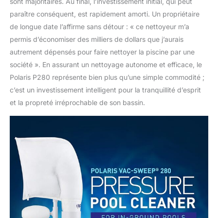
sont majoritaires. Au final, l’investissement initial, qui peut
paraître conséquent, est rapidement amorti. Un propriétaire
de longue date l’affirme sans détour : « ce nettoyeur m’a
permis d’économiser des milliers de dollars que j’aurais
autrement dépensés pour faire nettoyer la piscine par une
société ». En assurant un nettoyage autonome et efficace, le
Polaris P280 représente bien plus qu’une simple commodité ;
c’est un investissement intelligent pour la tranquillité d’esprit
et la propreté irréprochable de son bassin.