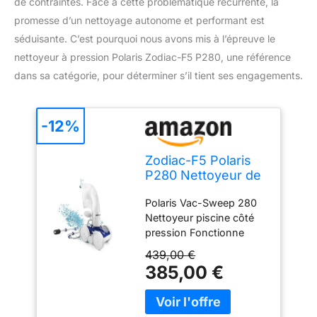
de contraintes. Face à cette problématique récurrente, la
promesse d’un nettoyage autonome et performant est
séduisante. C’est pourquoi nous avons mis à l’épreuve le
nettoyeur à pression Polaris Zodiac-F5 P280, une référence
dans sa catégorie, pour déterminer s’il tient ses engagements.
-12%
Zodiac-F5 Polaris
P280 Nettoyeur de
Piscine à Pression
Polaris Vac-Sweep 280
Nettoyeur piscine côté
pression Fonctionne
dans toutes les piscines
439,00 €
enterrées ; nécessite une
385,00 €
pompe booster Polaris
Palettisé en multiples de
16 unités Prêt pour le