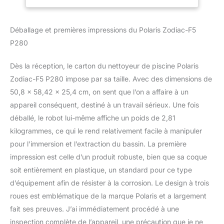
raccordement à une ligne
de nettoyage à pression
dédiée de 3,8 cm
Déballage et premières impressions du Polaris Zodiac-F5
Comprend 9,4 m de
P280
tuyau d'alimentation
Dès la réception, le carton du nettoyeur de piscine Polaris
Zodiac-F5 P280 impose par sa taille. Avec des dimensions de
50,8 x 58,42 x 25,4 cm, on sent que l’on a affaire à un
appareil conséquent, destiné à un travail sérieux. Une fois
déballé, le robot lui-même affiche un poids de 2,81
kilogrammes, ce qui le rend relativement facile à manipuler
pour l’immersion et l’extraction du bassin. La première
impression est celle d’un produit robuste, bien que sa coque
soit entièrement en plastique, un standard pour ce type
d’équipement afin de résister à la corrosion. Le design à trois
roues est emblématique de la marque Polaris et a largement
fait ses preuves. J’ai immédiatement procédé à une
inspection complète de l’appareil, une précaution que je ne