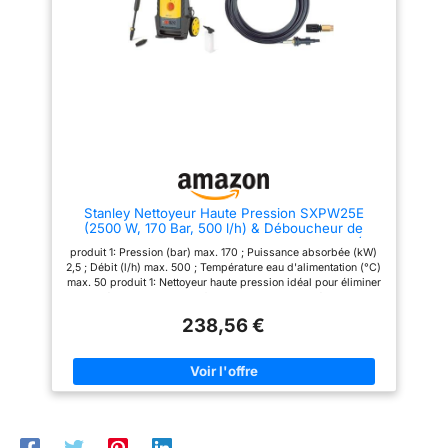
entrée eau avec filtre
contrôlable qui retient les
impuretés et garantit le parfait
fonctionnement du nettoyeur
Stanley Nettoyeur Haute Pression SXPW25E
(2500 W, 170 Bar, 500 l/h) & Déboucheur de
Canalisations pour Nettoyeur Haute Pression (16
produit 1: Pression (bar) max. 170 ; Puissance absorbée (kW)
m) Noir
2,5 ; Débit (l/h) max. 500 ; Température eau d'alimentation (°C)
max. 50 produit 1: Nettoyeur haute pression idéal pour éliminer
la saleté tenace sur les surfaces domestiques extérieures, les
grilles, les bancs, les meubles et outils de jardin, les motos,
238,56 €
les voitures, les escaliers et les piscines produit 1: Équipement
: pistolet, lance et flexible à haute pression (8 m), rotabuse,
buse à jet réglable, kit canon à mousse (0,4 l) applicable au
pistolet produit 1: Enrouleur intégré avec système de blocage :
après emploi le flexible à haute pression peut être enroulée
très facilement produit 2: Déboucheur parfait à utiliser avec le
nettoyeur haute pression pour libérer les gouttières, les
canalisations bouchées produit 2: Doté d'un jet à haute
pression qui pousse le déboucheur à l'intérieur du tuyau pour