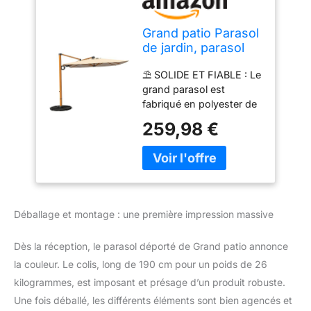
Grand patio Parasol
de jardin, parasol
déporté 3 x 3 m
⛱ SOLIDE ET FIABLE : Le
avec 8 baleines,
grand parasol est
parasol d'extérieur
fabriqué en polyester de
pour jardin (beige,
250 grammes, avec un
carré)
259,98 €
revêtement PU résistant
à l'eau et UPF50+, une
construction entièrement
en aluminium avec des
nervures robustes,
rendant le parasol
Déballage et montage : une première impression massive
d'extérieur plus stable et
résistant au vent. ⛱
Dès la réception, le parasol déporté de Grand patio annonce
FACILE À UTILISER : En
appuyant simplement
la couleur. Le colis, long de 190 cm pour un poids de 26
sur la pédale avec votre
kilogrammes, est imposant et présage d’un produit robuste.
pied, vous pouvez
Une fois déballé, les différents éléments sont bien agencés et
facilement faire pivoter