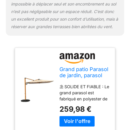
impossible à déplacer seul et son encombrement au sol
minimum de 4 pcs de
base lestée ne doit pas
n’est pas négligeable sur un espace réduit. C’est donc
être inférieur à 100 kg.
un excellent produit pour son confort d’utilisation, mais à
Service client : veuillez
réserver aux grandes terrasses bien abritées du vent.
vérifier la marchandise
lors de l'acceptation. En
cas de problème, veuillez
nous contacter et
veuillez noter en détail
tout défaut. Nous ferons
de notre mieux pour
Grand patio Parasol
vous aider à résoudre le
de jardin, parasol
problème. Veuillez ne
déporté 3 x 3 m
jamais refuser
⛱ SOLIDE ET FIABLE : Le
avec 8 baleines,
d'accepter.
grand parasol est
parasol d'extérieur
fabriqué en polyester de
pour jardin (beige,
250 grammes, avec un
carré)
259,98 €
revêtement PU résistant
à l'eau et UPF50+, une
construction entièrement
en aluminium avec des