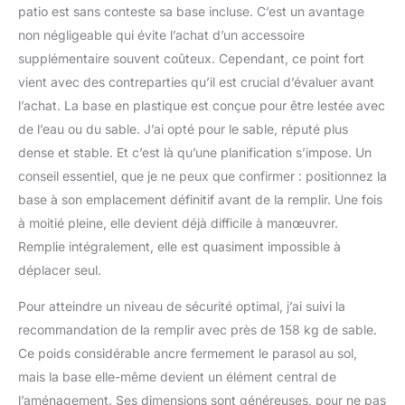
croix incluse (taille : 50 x
patio est sans conteste sa base incluse. C’est un avantage
50 x 5 cm), la base
non négligeable qui évite l’achat d’un accessoire
lestée sur la photo n’est
supplémentaire souvent coûteux. Cependant, ce point fort
PAS incluse, le poids
vient avec des contreparties qu’il est crucial d’évaluer avant
minimum de 4 pcs de
base lestée ne doit pas
l’achat. La base en plastique est conçue pour être lestée avec
être inférieur à 100 kg.
de l’eau ou du sable. J’ai opté pour le sable, réputé plus
Service client : veuillez
dense et stable. Et c’est là qu’une planification s’impose. Un
vérifier la marchandise
conseil essentiel, que je ne peux que confirmer : positionnez la
lors de l'acceptation. En
cas de problème, veuillez
base à son emplacement définitif avant de la remplir. Une fois
nous contacter et
à moitié pleine, elle devient déjà difficile à manœuvrer.
veuillez noter en détail
Remplie intégralement, elle est quasiment impossible à
tout défaut. Nous ferons
déplacer seul.
de notre mieux pour
vous aider à résoudre le
Pour atteindre un niveau de sécurité optimal, j’ai suivi la
problème. Veuillez ne
recommandation de la remplir avec près de 158 kg de sable.
jamais refuser
d'accepter.
Ce poids considérable ancre fermement le parasol au sol,
mais la base elle-même devient un élément central de
l’aménagement. Ses dimensions sont généreuses, pour ne pas