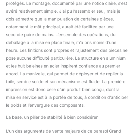
protégés. Le montage, documenté par une notice claire, s’est
les parasols de jardin
avéré relativement simple. J’ai pu l’assembler seul, mais je
(360 degrés). Le
système Easy-Tilt vous
dois admettre que la manipulation de certaines pièces,
permet de régler l'angle
notamment le mât principal, aurait été facilitée par une
jusqu'à 90° selon vos
seconde paire de mains. L’ensemble des opérations, du
besoins. ⛱Design : le
déballage à la mise en place finale, m’a pris moins d’une
poteau vertical et les
baleines mettent en
heure. Les finitions sont propres et l’ajustement des pièces ne
valeur un film
pose aucune difficulté particulière. La structure en aluminium
thermocollant à effet
et les huit baleines en acier inspirent confiance au premier
bois, la chaleur du bois
abord. La manivelle, qui permet de déployer et de replier la
sans l'entretien. Notre
poignée unique en forme
toile, semble solide et son mécanisme est fluide. La première
de Q est plus grande et
impression est donc celle d’un produit bien conçu, dont la
plus facile à utiliser, vous
mise en service est à la portée de tous, à condition d’anticiper
permettant de changer
le poids et l’envergure des composants.
entre 4 angles différents
de grand parasol de
La base, un pilier de stabilité à bien considérer
jardin sans effort. ⛱
CONSEILS ET
L’un des arguments de vente majeurs de ce parasol Grand
ENTRETIEN : Base en