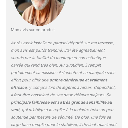
permet de régler l'angle
jusqu'à 90° selon vos
besoins. ⛱Design : le
poteau vertical et les
baleines mettent en
Mon avis sur ce produit
valeur un film
thermocollant à effet
Après avoir installé ce parasol déporté sur ma terrasse,
bois, la chaleur du bois
sans l'entretien. Notre
mon avis est plutôt tranché. J’ai été agréablement
poignée unique en forme
surpris par la facilité du montage et son esthétique
de Q est plus grande et
carrée qui rend très bien. Au quotidien, il remplit
plus facile à utiliser, vous
parfaitement sa mission : il s’oriente et se manipule sans
permettant de changer
entre 4 angles différents
effort pour offrir une
ombre généreuse et vraiment
de grand parasol de
efficace
, y compris lors de légères averses. Cependant,
jardin sans effort. ⛱
il faut être conscient de ses deux défauts majeurs. Sa
CONSEILS ET
principale faiblesse est sa très grande sensibilité au
ENTRETIEN : Base en
croix incluse (taille : 50 x
vent
, qui m’oblige à le replier à la moindre brise un peu
50 x 5 cm), la base
soutenue par mesure de sécurité. De plus, une fois sa
lestée sur la photo n’est
large base remplie pour le stabiliser, il devient quasiment
PAS incluse, le poids