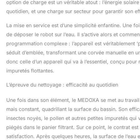
commodité aux ut
option de charge est un véritable atout : l’énergie sola
pliante innovante
quotidien, et une charge sur secteur pour garantir son e
être facilement p
La mise en service est d’une simplicité enfantine. Une fois 
de déposer le robot sur l’eau. Il s’active alors et comm
programmation complexe : l’appareil est véritablement ‘pl
séduit d’emblée, transformant une corvée manuelle en u
donc celle d’un appareil qui va à l’essentiel, conçu pour 
impuretés flottantes.
L’épreuve du nettoyage : efficacité au quotidien
Une fois dans son élément, le MEDOXA se met au travail
mais constant, quadrillant la surface du bassin. Son efficac
insectes noyés, le pollen et autres petites impuretés qui 
piégés dans le panier filtrant. Sur ce point, le contrat es
satisfaction. Après quelques heures, la surface de l’eau e