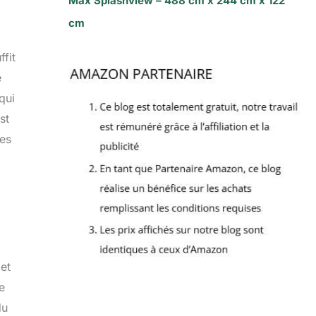
Max Splashview – 488 cm x 244 cm x 122
cm
ffit
e
qui
st
ses
 et
e
du