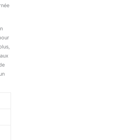
urnée
on
pour
plus,
 aux
de
un