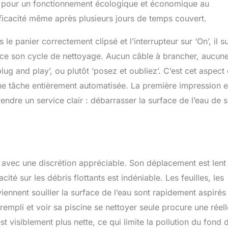
ilisateurs. 【Rangement facile】Ce robot adopte une structure
ire pour un fonctionnement écologique et économique au
, qui économise intelligemment de l'espace de stockage et peut
fficacité même après plusieurs jours de temps couvert.
lacé même dans un petit coin.
le panier correctement clipsé et l’interrupteur sur ‘On’, il su
ence son cycle de nettoyage. Aucun câble à brancher, aucun
ug and play’, ou plutôt ‘posez et oubliez’. C’est cet aspect 
ne tâche entièrement automatisée. La première impression e
rendre un service clair : débarrasser la surface de l’eau de 
 avec une discrétion appréciable. Son déplacement est lent
ité sur les débris flottants est indéniable. Les feuilles, les
viennent souiller la surface de l’eau sont rapidement aspirés
t rempli et voir sa piscine se nettoyer seule procure une réell
st visiblement plus nette, ce qui limite la pollution du fond 