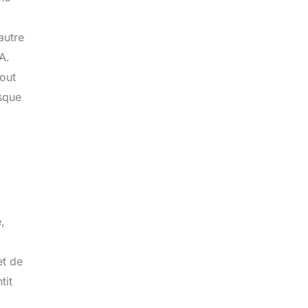
autre
A.
tout
rsque
,
et de
tit