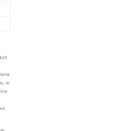
obot
stème
e, le
ance
les
ne