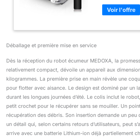
piscine, nettoyer
répétitifs tout a
considérablement 
nettoyage. 【Deux
panneaux solaires 
fonctionner en co
sans s'arrêter. P
Déballage et première mise en service
pouvez également 
garder la piscin
Dès la réception du robot écumeur MEDOXA, la promesse d’
d'une télécommand
robot en fonction 
relativement compact, dévoile un appareil aux dimensi
piscine. Lorsque 
kilogrammes. La première prise en main révèle une coque
nettoyage à point 
pour flotter avec aisance. Le design est dominé par un 
efficacement les 
processus de nett
durant les longues journées d’été. Le colis inclut le ro
robot de piscine p
petit crochet pour le récupérer sans se mouiller. Un poin
rendant le travail
poussière】Avec un
récupération des débris. Son insertion demande un peu 
une super capacit
un détail qui, selon certains retours d’utilisateurs, peut
piscine de 200 ㎡ e
arrive avec une batterie Lithium-ion déjà partiellement 
fréquemment comm