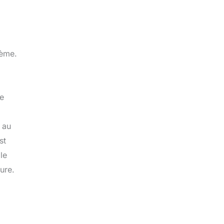
tème.
de
 au
st
le
ure.