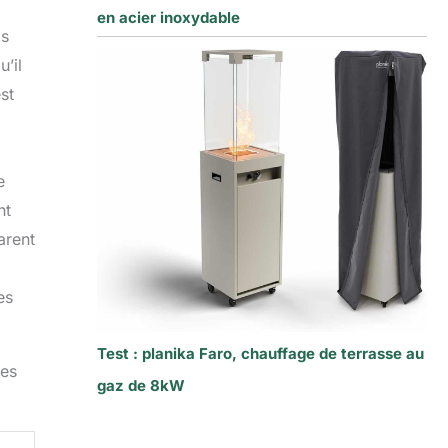
en acier inoxydable
is
’il
st
e
nt
arent
es
Test : planika Faro, chauffage de terrasse au
ies
gaz de 8kW