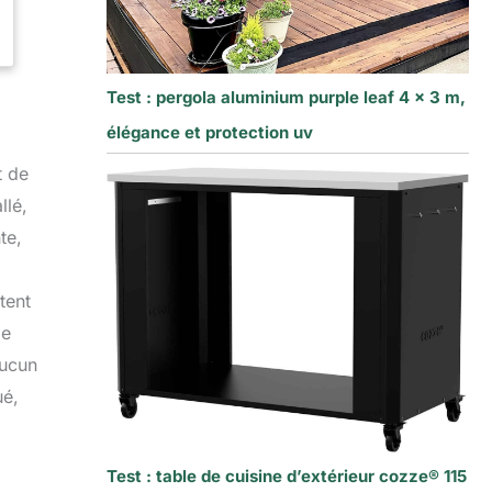
Test : pergola aluminium purple leaf 4 x 3 m,
élégance et protection uv
t de
llé,
te,
tent
le
aucun
ué,
Test : table de cuisine d’extérieur cozze® 115