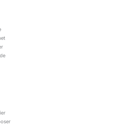
e
met
er
 de
ier
poser