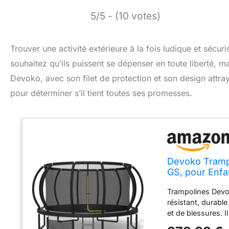
5/5 - (10 votes)
Trouver une activité extérieure à la fois ludique et sécu
souhaitez qu’ils puissent se dépenser en toute liberté, ma
Devoko, avec son filet de protection et son design attra
pour déterminer s’il tient toutes ses promesses.
Devoko Trampo
GS, pour Enfa
Protection, De
Trampolines Devok
427 cm / 14 F
résistant, durable
et de blessures. I
conditions climati