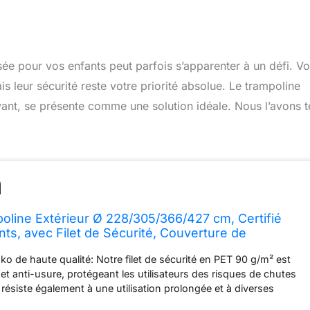
risée pour vos enfants peut parfois s’apparenter à un défi. V
is leur sécurité reste votre priorité absolue. Le trampoline
yant, se présente comme une solution idéale. Nous l’avons t
line Extérieur Ø 228/305/366/427 cm, Certifié
nts, avec Filet de Sécurité, Couverture de
sign Citrouille, Capacité de Charge 150 kg (Noir,
o de haute qualité: Notre filet de sécurité en PET 90 g/m² est
T)
 et anti-usure, protégeant les utilisateurs des risques de chutes
l résiste également à une utilisation prolongée et à diverses
ques. La toile de saut en polypropylène (PP) est anti-UV, anti-