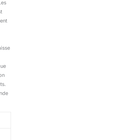
Les
t
ment
aisse
que
ion
ts.
ande