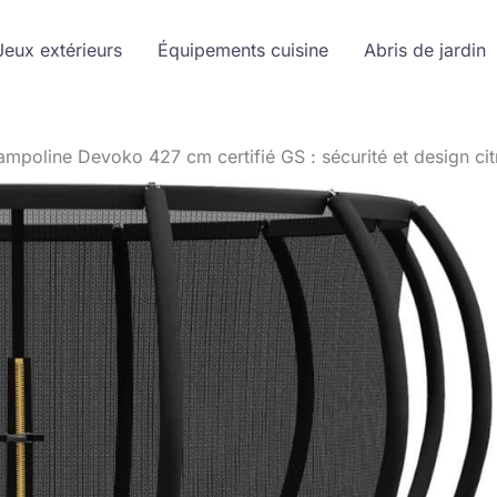
Jeux extérieurs
Équipements cuisine
Abris de jardin
ampoline Devoko 427 cm certifié GS : sécurité et design citr