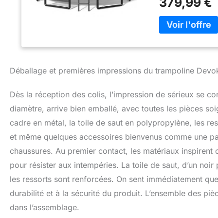
379,99 €
abrasion et offre 
absorber les impac
votre famille, no
courbées nouvelle
Devoko sont conf
2:2020, EN71-3:20
nécessaire est inc
Déballage et premières impressions du trampoline Devo
ancres au sol, de
heures de jeu sans
Dès la réception des colis, l’impression de sérieux se 
recouverts d’une 
une durée de vie 
diamètre, arrive bien emballé, avec toutes les pièces soi
également incluse
cadre en métal, la toile de saut en polypropylène, les ress
tous: Disponible e
et même quelques accessoires bienvenus comme une pair
tous âges un espa
partager des mome
chaussures. Au premier contact, les matériaux inspirent
pour résister aux intempéries. La toile de saut, d’un noi
les ressorts sont renforcées. On sent immédiatement que l
durabilité et à la sécurité du produit. L’ensemble des pièce
dans l’assemblage.