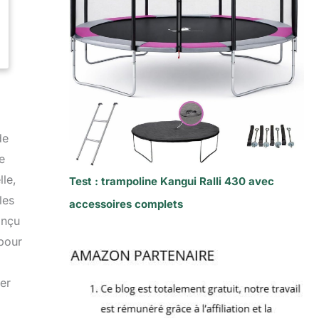
de
e
lle,
Test : trampoline Kangui Ralli 430 avec
les
accessoires complets
onçu
 pour
cer