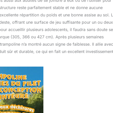
 aussi aux adultes de se joindre à eux ou de l’utiliser pour
tructure reste parfaitement stable et ne donne aucune
excellente répartition du poids et une bonne assise au sol. 
deste, offrant une surface de jeu suffisante pour un ou deux
ur accueillir plusieurs adolescents, il faudra sans doute se
marque (305, 366 ou 427 cm). Après plusieurs semaines
e trampoline n’a montré aucun signe de faiblesse. Il allie ave
oduit sûr et durable, ce qui en fait un excellent investissemen