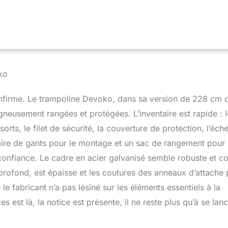
une excellente élasticité ainsi qu’une restitution optimale pour
ts. Le plaisir et la sécurité de vos enfants: Pour la sécurité de
s trampolines (pour enfants et adultes) sont équipés de barres
 génération, évitant tout risque d’accident. Les trampolines
ormes aux normes de sécurité EN71-1:2014+A1:2018, EN71-
19+A1:2021 et EN71-14:2018. Installation rapide et facile: Tout le
lus dans votre colis Devoko : un guide d’installation clair, des
ko
s gants et des outils pour monter les ressorts. Conçu pour des
 souci: Le cadre est galvanisé à l’intérieur et les pieds sont
confirme. Le trampoline Devoko, dans sa version de 228 cm 
peinture anti-rouille. La mousse épaisse est imperméable pour
prolongée. Une échelle luxueuse revêtue de plastique est
gneusement rangées et protégées. L’inventaire est rapide : l
 pour un accès facile et sécurisé. Un espace de jeu adapté à
orts, le filet de sécurité, la couverture de protection, l’éche
n plusieurs tailles, le trampoline Devoko offre aux enfants de
e de gants pour le montage et un sac de rangement pour 
ce extérieur sûr et amusant pour bouger, se dépenser et
nts en famille.
 confiance. Le cadre en acier galvanisé semble robuste et c
r profond, est épaisse et les coutures des anneaux d’attache
e fabricant n’a pas lésiné sur les éléments essentiels à la
s est là, la notice est présente, il ne reste plus qu’à se lan