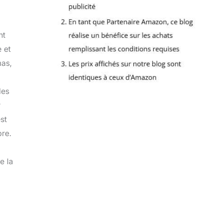
nt
 et
mas,
des
r
st
bre.
e la