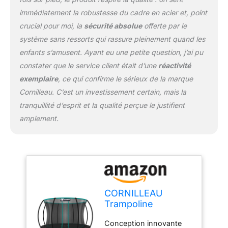
intempéries et offrir une
immédiatement la robustesse du cadre en acier et, point
longue durée de vie,
crucial pour moi, la
sécurité absolue
offerte par le
permettant une
utilisation intensive.
système sans ressorts qui rassure pleinement quand les
Grande surface de saut :
enfants s’amusent. Ayant eu une petite question, j’ai pu
Avec sa grande surface
constater que le service client était d’une
réactivité
de saut, ce trampoline
exemplaire
, ce qui confirme le sérieux de la marque
offre amplement
d'espace pour les sauts
Cornilleau. C’est un investissement certain, mais la
et les acrobaties,
tranquillité d’esprit et la qualité perçue le justifient
permettant aux
amplement.
utilisateurs de profiter
pleinement de leur
expérience de
rebondissement.
CORNILLEAU
Trampoline
extérieur sans
Conception innovante
Ressorts pour