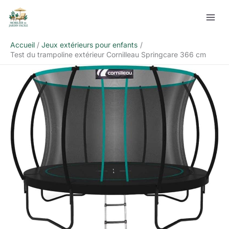
Aller
Rechercher
au
contenu
Accueil
Jeux extérieurs pour enfants
Test du trampoline extérieur Cornilleau Springcare 366 cm