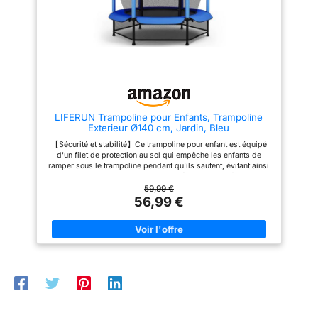
supplémentaire de sécurité,
150 kg et le rend
faisant de ce trampoline le
particulièrement durable.
pleinement de leur
choix numéro un pour les
SÉCURITÉ | La haute clôture de
expérience de
familles attentives. STABILITÉ
sécurité empêche efficacement
rebondissement.
ET ACCESSIBILITÉ : Imaginez
toute chute du trampoline. En
un trampoline exterieur enfant
combinaison avec la couverture
qui allie à la perfection stabilité
de ressorts rembourrée, il
et facilité d'accès. Grâce à ses
assure également une distance
pieds en W pour une bonne
sûre par rapport aux ressorts.
stabilité et son échelle intégrée,
L'accès se ferme par fermeture
nos jeunes athlètes peuvent
éclair et est en outre sécurisé
LIFERUN Trampoline pour Enfants, Trampoline
accéder à leur terrain de jeu
par une fermeture à clic. SÛR |
Exterieur Ø140 cm, Jardin, Bleu
préféré en toute sécurité. Le
La solide échelle permet un
cadre en tubes d'acier promet
accès sûr et confortable à la
【Sécurité et stabilité】Ce trampoline pour enfant est équipé
des années d'amusement, sans
surface de saut et fait du
d'un filet de protection au sol qui empêche les enfants de
compromis sur la qualité.
trampoline le point fort parfait
ramper sous le trampoline pendant qu'ils sautent, évitant ainsi
ASSEMBLAGE EN UN CLIN
pour le jardin et les loisirs. Le
les blessures. Ce trampoline d'intérieur pour enfant est
D'ŒIL : Nous savons que votre
sac à chaussures fixé au pied
également doté d'une porte à fermeture éclair pour éviter les
59,99 €
temps est précieux. C'est
du trampoline offre un espace
chutes – plus sûr que le velcro. De plus, les six poteaux du filet
56,99 €
pourquoi notre trampoline a été
pour ranger les chaussures, qui
sont rembourrés de mousse pour prévenir les chocs.
conçu pour un montage et
peuvent être rangées
démontage rapides. Vous
proprement et soigneusement
pourrez ainsi consacrer plus de
pendant l’utilisation.
temps aux moments de joie et
moins aux instructions
compliquées. Avec notre
trampoline pour enfant et
adultes, transformez votre
jardin en un parc d'aventures
familial en un rien de temps.