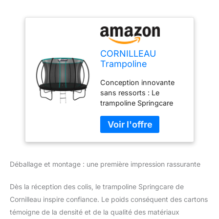
CORNILLEAU
Trampoline
extérieur sans
Conception innovante
Ressorts pour
sans ressorts : Le
Enfants Springcare
trampoline Springcare
(366 cm) -
Cornilleau utilise un
Certification De
système de saut sans
Sécurité Normes
ressorts, offrant ainsi
TÜV SÜD/GS
une expérience de saut
Trampoline De
fluide et sécurisée.
Jardin
Déballage et montage : une première impression rassurante
Sécurité renforcée : Ce
trampoline est équipé
d'un filet de protection
Dès la réception des colis, le trampoline Springcare de
solide et durable, de
Cornilleau inspire confiance. Le poids conséquent des cartons
poteaux rembourrés
témoigne de la densité et de la qualité des matériaux
pour garantir la sécurité