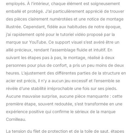
employés. À l’intérieur, chaque élément est soigneusement
des utilisateurs
extérieurs, ainsi que d'un
emballé et protégé. J’ai particulièrement apprécié de trouver
coussin double
des pièces clairement numérotées et une notice de montage
épaisseur pour amortir
illustrée. Cependant, fidèle aux habitudes de notre époque,
encore mieux. Facilité
j’ai rapidement opté pour le tutoriel vidéo proposé par la
d'installation : Grâce à
son système de
marque sur YouTube. Ce support visuel s’est avéré être un
montage simplifié, ce
allié précieux, rendant l’assemblage fluide et intuitif. En
trampoline peut être
suivant les étapes pas à pas, le montage, réalisé à deux
assemblé facilement et
personnes pour plus de confort, a pris un peu moins de deux
rapidement, sans avoir
heures. L’ajustement des différentes parties de la structure en
besoin d'outils
supplémentaires. Haute
acier est précis, il n’y a aucun jeu excessif et l’ensemble se
qualité et durabilité :
révèle d’une stabilité irréprochable une fois sur ses pieds.
Fabriqué avec des
Aucune mauvaise surprise, aucune pièce manquante : cette
matériaux de haute
première étape, souvent redoutée, s’est transformée en une
qualité, ce trampoline est
conçu pour résister aux
expérience positive qui confirme le sérieux de la marque
intempéries et offrir une
Cornilleau.
longue durée de vie,
permettant une
La tension du filet de protection et de la toile de saut, étapes