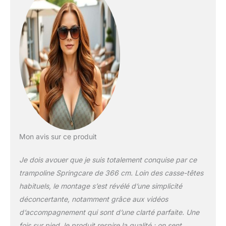
solide et durable, de
poteaux rembourrés
pour garantir la sécurité
des utilisateurs
extérieurs, ainsi que d'un
coussin double
épaisseur pour amortir
encore mieux. Facilité
d'installation : Grâce à
son système de
montage simplifié, ce
trampoline peut être
assemblé facilement et
Mon avis sur ce produit
rapidement, sans avoir
besoin d'outils
Je dois avouer que je suis totalement conquise par ce
supplémentaires. Haute
trampoline Springcare de 366 cm. Loin des casse-têtes
qualité et durabilité :
habituels, le montage s’est révélé d’une simplicité
Fabriqué avec des
déconcertante, notamment grâce aux vidéos
matériaux de haute
qualité, ce trampoline est
d’accompagnement qui sont d’une clarté parfaite. Une
conçu pour résister aux
fois sur pied, le produit respire la qualité : on sent