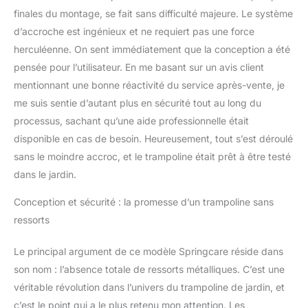
utilisation intensive.
finales du montage, se fait sans difficulté majeure. Le système
Grande surface de saut :
d’accroche est ingénieux et ne requiert pas une force
Avec sa grande surface
de saut, ce trampoline
herculéenne. On sent immédiatement que la conception a été
offre amplement
pensée pour l’utilisateur. En me basant sur un avis client
d'espace pour les sauts
mentionnant une bonne réactivité du service après-vente, je
et les acrobaties,
me suis sentie d’autant plus en sécurité tout au long du
permettant aux
processus, sachant qu’une aide professionnelle était
utilisateurs de profiter
pleinement de leur
disponible en cas de besoin. Heureusement, tout s’est déroulé
expérience de
sans le moindre accroc, et le trampoline était prêt à être testé
rebondissement.
dans le jardin.
Conception et sécurité : la promesse d’un trampoline sans
ressorts
Le principal argument de ce modèle Springcare réside dans
son nom : l’absence totale de ressorts métalliques. C’est une
véritable révolution dans l’univers du trampoline de jardin, et
c’est le point qui a le plus retenu mon attention. Les