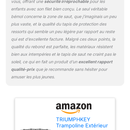
ressorts en acier galvanisé
vous, offrant une
sécurité irréprochable
pour les
et ses crochets en spirale,
enfants avec son filet bien conçu. Le seul véritable
chaque rebond est à la fois
bémol concerne la zone de saut, que j’imaginais un peu
puissant et contrôlé. Le
plus vaste, et la qualité du tapis de protection des
tapis en polypropylène
résistant aux UV assure
ressorts qui semble un peu légère par rapport au reste
une excellente élasticité
qui est d’excellente facture. Malgré ces deux points, la
tout en restant intact face
qualité du rebond est parfaite, les matériaux résistent
aux intempéries. Idéal pour
bien aux intempéries et le tapis de saut ne craint pas le
des heures de jeu en plein
air ! [Montage simple et
soleil, ce qui en fait un produit d’un
excellent rapport
rapide] Tout est inclus
qualité-prix
que je recommande sans hésiter pour
pour une installation facile
amuser les plus jeunes.
: notice multilingue claire,
gants de protection pour
fixer les ressorts sans
effort. Comptez environ 2
heures à deux adultes –
vos enfants n’auront pas à
patienter longtemps avant
TRIUMPHKEY
de s’amuser ! [Livraison et
Trampoline Extérieur
service après-vente] Votre