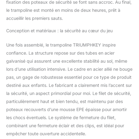
fixation des poteaux de sécurité se font sans accroc. Au final,
puissant et contrôlé. Le
tapis en polypropylène
le trampoline est monté en moins de deux heures, prêt à
résistant aux UV assure
accueillir les premiers sauts.
une excellente élasticité
tout en restant intact face
Conception et matériaux : la sécurité au cœur du jeu
aux intempéries. Idéal pour
des heures de jeu en plein
Une fois assemblé, le trampoline TRIUMPHKEY inspire
air ! [Montage simple et
confiance. La structure repose sur des tubes en acier
rapide] Tout est inclus
pour une installation facile
galvanisé qui assurent une excellente stabilité au sol, même
: notice multilingue claire,
lors d’une utilisation intensive. Le cadre en acier allié ne bouge
gants de protection pour
pas, un gage de robustesse essentiel pour ce type de produit
fixer les ressorts sans
destiné aux enfants. Le fabricant a clairement mis l’accent sur
effort. Comptez environ 2
la sécurité, un aspect primordial pour moi. Le filet de sécurité,
heures à deux adultes –
vos enfants n’auront pas à
particulièrement haut et bien tendu, est maintenu par des
patienter longtemps avant
poteaux recouverts d’une mousse EPE épaisse pour amortir
de s’amuser ! [Livraison et
les chocs éventuels. Le système de fermeture du filet,
service après-vente] Votre
combinant une fermeture éclair et des clips, est idéal pour
commande sera expédiée
en trois colis distincts,
empêcher toute ouverture accidentelle.
dont les dates de livraison