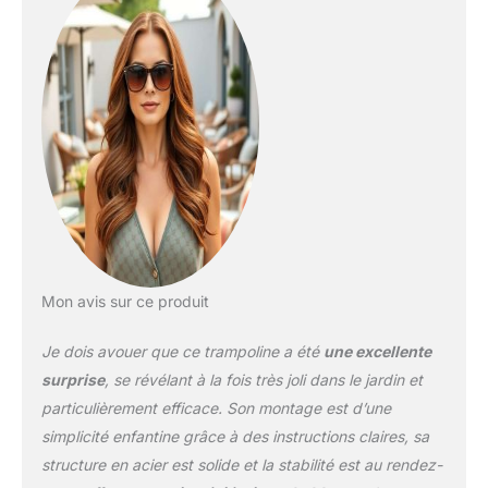
intempestives. Les
bordures et la barre du filet
sont rembourrées de
mousse EPE (14 mm) pour
absorber les chocs, même
en cas de mouvement
brusque. [Structure ultra-
solide et durable] Grâce à
ses 6 pieds en acier
galvanisé épais (35 mm) et
sa conception en "U", ce
trampoline reste stable
même lors des sauts les
Mon avis sur ce produit
plus dynamiques. Le cadre
en T renforcé et le tapis de
Je dois avouer que ce trampoline a été
une excellente
saut en polyéthylène (270
g/m²) supportent jusqu’à
surprise
, se révélant à la fois très joli dans le jardin et
150 kg, pour des années
particulièrement efficace. Son montage est d’une
d’utilisation sans risque.
simplicité enfantine grâce à des instructions claires, sa
[Qualité professionnelle,
structure en acier est solide et la stabilité est au rendez-
plaisir garanti] Avec ses 84