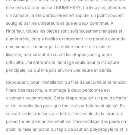
mousse EPE (14 mm) pour
éléments du trampoline TRIUMPHKEY. La livraison, effectuée
absorber les chocs, même
via Amazon, a été particulièrement rapide, un point souvent
en cas de mouvement
souligné par les utilisateurs et que je peux confirmer. À
brusque. [Structure ultra-
solide et durable] Grâce à
l’intérieur, toutes les pièces sont soigneusement rangées et
ses 6 pieds en acier
numérotées, ce qui facilite grandement le repérage avant de
galvanisé épais (35 mm) et
commencer le montage. La notice fournie est claire et
sa conception en "U", ce
illustrée, permettant de suivre les étapes sans grande
trampoline reste stable
même lors des sauts les
difficulté. J’ai entrepris le montage seule pour la structure
plus dynamiques. Le cadre
principale, ce qui m’a pris environ une heure et demie.
en T renforcé et le tapis de
saut en polyéthylène (270
Cependant, pour l’installation du filet de sécurité et la tension
g/m²) supportent jusqu’à
finale des ressorts, le montage à deux personnes est
150 kg, pour des années
vivement recommandé. Cette étape requiert un peu de force
d’utilisation sans risque.
[Qualité professionnelle,
et de coordination pour que tout soit parfaitement ajusté. En
plaisir garanti] Avec ses 84
suivant les instructions à la lettre, l’ensemble de la structure
ressorts en acier galvanisé
prend forme de manière intuitive. L’assemblage des pieds en
et ses crochets en spirale,
acier, la mise en place du tapis de saut en polypropylène et la
chaque rebond est à la fois