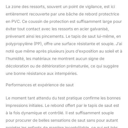
peuvent varier. Nous
La zone des ressorts, souvent un point de vigilance, est ici
sommes à votre
entièrement recouverte par une bâche de rebord protectrice
disposition pour répondre
en PVC. Ce coussin de protection est suffisamment large pour
à toutes vos demandes.
éviter tout contact avec les ressorts en acier galvanisé,
N'hésitez pas à contacter
notre service client si vous
prévenant ainsi les pincements. Le tapis de saut lui-même, en
avez des questions.
polypropylène (PP), offre une surface résistante et souple. J’ai
noté que même après plusieurs jours d’exposition au soleil et à
l’humidité, les matériaux ne montrent aucun signe de
décoloration ou de détérioration prématurée, ce qui suggère
une bonne résistance aux intempéries.
Performances et expérience de saut
Le moment tant attendu du test pratique confirme les bonnes
impressions initiales. Le rebond offert par le tapis de saut est
à la fois dynamique et contrôlé. Il est suffisamment souple
pour procurer de belles sensations de saut sans pour autant
projeter les enfants de manière incontrôlable, ce qui est très