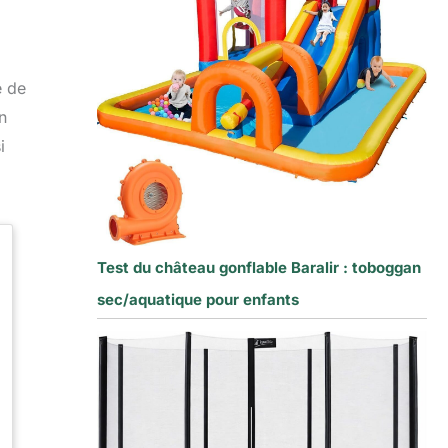
e de
n
i
Test du château gonflable Baralir : toboggan
sec/aquatique pour enfants