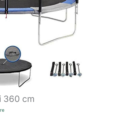
li 360 cm
re