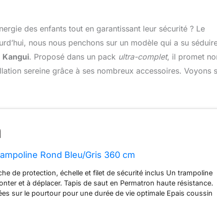
énergie des enfants tout en garantissant leur sécurité ? Le
rd’hui, nous nous penchons sur un modèle qui a su séduir
e Kangui
. Proposé dans un pack
ultra-complet
, il promet no
llation sereine grâce à ses nombreux accessoires. Voyons s
Trampoline Rond Bleu/Gris 360 cm
e de protection, échelle et filet de sécurité inclus Un trampoline
monter et à déplacer. Tapis de saut en Permatron haute résistance.
es sur le pourtour pour une durée de vie optimale Epais coussin
recouvre parfaitement le cadre et les ressorts. Trampoline certifié
onforme aux normes européennes en vigueur