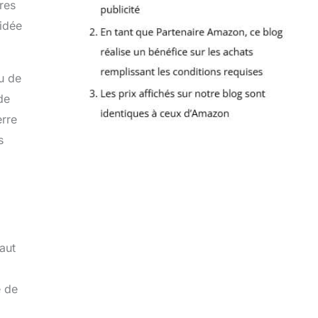
res
 idée
eu de
de
erre
s
aut
e de