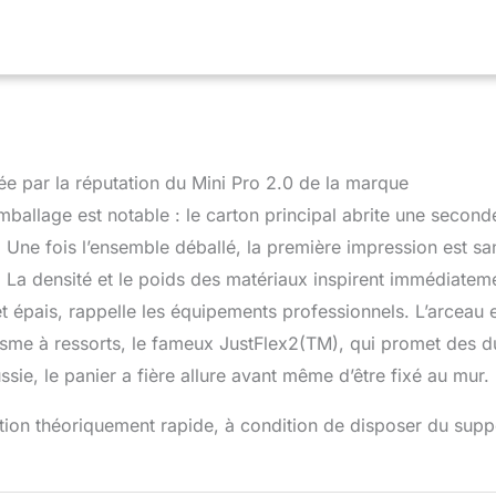
e extérieur en aluminium avec protections en caoutchouc pour
uée par la réputation du Mini Pro 2.0 de la marque
mballage est notable : le carton principal abrite une second
 Une fois l’ensemble déballé, la première impression est sa
 La densité et le poids des matériaux inspirent immédiatem
t épais, rappelle les équipements professionnels. L’arceau 
nisme à ressorts, le fameux JustFlex2(TM), qui promet des 
ssie, le panier a fière allure avant même d’être fixé au mur.
ation théoriquement rapide, à condition de disposer du supp