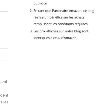
 sont
ndent
s les