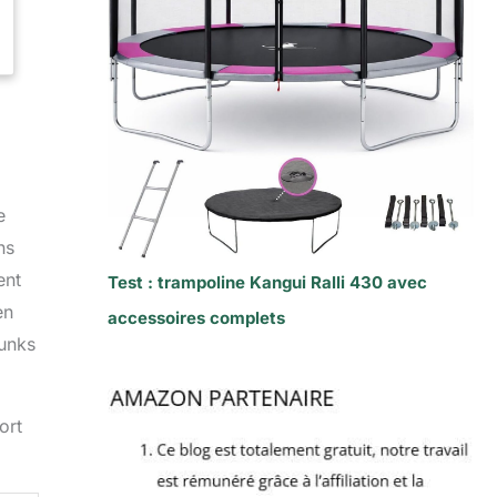
e
ns
ent
Test : trampoline Kangui Ralli 430 avec
en
accessoires complets
dunks
ort