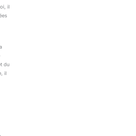
i, il
sées
a
e
et du
, il