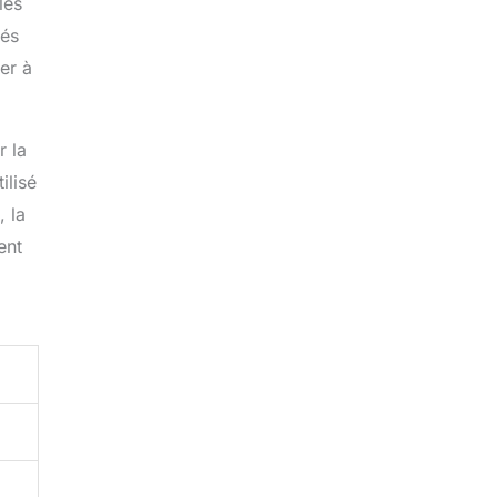
les
nés
er à
r la
ilisé
 la
ent