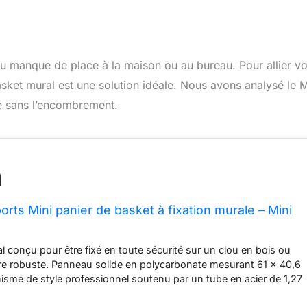
u manque de place à la maison ou au bureau. Pour allier vo
asket mural est une solution idéale. Nous avons analysé le M
é sans l’encombrement.
rts Mini panier de basket à fixation murale – Mini
l conçu pour être fixé en toute sécurité sur un clou en bois ou
re robuste. Panneau solide en polycarbonate mesurant 61 x 40,6
sme de style professionnel soutenu par un tube en acier de 1,27
4 cm de diamètre fabriquée en acier massif de 9,5 mm