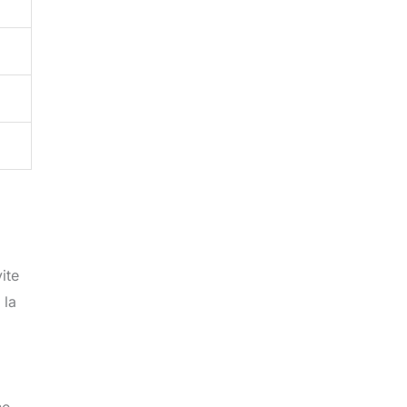
ite
 la
.