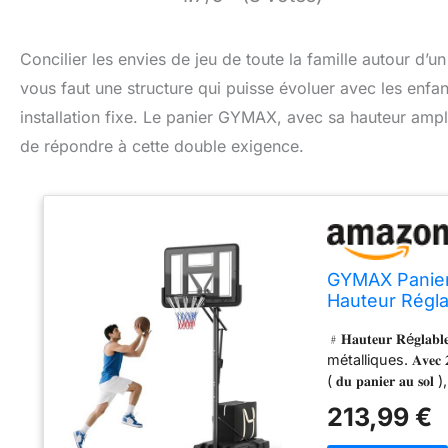
Concilier les envies de jeu de toute la famille autour d’
vous faut une structure qui puisse évoluer avec les enfan
installation fixe. Le panier GYMAX, avec sa hauteur amp
de répondre à cette double exigence.
GYMAX Panier 
Hauteur Régla
Remplissable 
﹟𝐇𝐚𝐮𝐭𝐞𝐮𝐫 𝐑é𝐠𝐥
métalliques. 𝐀𝐯𝐞𝐜 𝟐 𝐩𝐨𝐭
( 𝐝𝐮 𝐩𝐚𝐧𝐢𝐞𝐫 𝐚𝐮 𝐬𝐨𝐥 
de la hauteur ne n
213,99 €
de levage pour que l
𝐞𝐭 𝐒𝐚𝐜 𝐝𝐞 𝐏𝐨𝐢