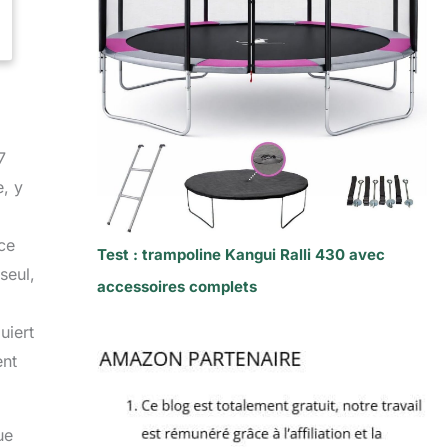
7
, y
ce
Test : trampoline Kangui Ralli 430 avec
seul,
accessoires complets
uiert
ent
ue