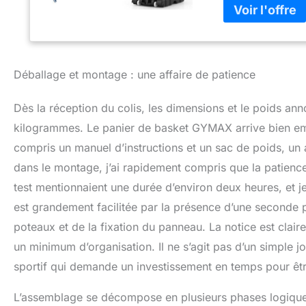
(66kg) ou d'eau (58L)
(pouvant contenir
meilleure stabilité. En o
𝐛𝐚𝐥𝐥𝐨𝐧 𝐝𝐞 𝐛𝐚𝐬𝐤𝐞𝐭
roues, ce panier 
Déballage et montage : une affaire de patience
déplacer et la ran
rendre le panier stabl
Dès la réception du colis, les dimensions et le poids an
panneau arrière 1
d'amortissement à
kilogrammes. Le panier de basket GYMAX arrive bien emb
basket-ball en métal
compris un manuel d’instructions et un sac de poids, un 
𝐎ù﹟Ce panier de b
dans le montage, j’ai rapidement compris que la patience
comme dans un gym
etc. ( Attention :
test mentionnaient une durée d’environ deux heures, et je
lorsqu'il y a du ve
est grandement facilitée par la présence d’une seconde
poteaux et de la fixation du panneau. La notice est clair
un minimum d’organisation. Il ne s’agit pas d’un simple 
sportif qui demande un investissement en temps pour êtr
L’assemblage se décompose en plusieurs phases logiques 