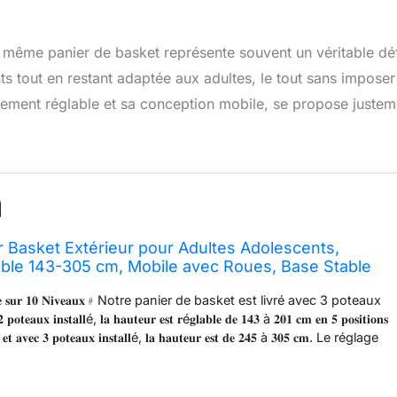
un même panier de basket représente souvent un véritable défi
ts tout en restant adaptée aux adultes, le tout sans impose
lement réglable et sa conception mobile, se propose justem
Basket Extérieur pour Adultes Adolescents,
ble 143-305 cm, Mobile avec Roues, Base Stable
avec Sac de Poids
𝐚𝐛𝐥𝐞 𝐬𝐮𝐫 𝟏𝟎 𝐍𝐢𝐯𝐞𝐚𝐮𝐱﹟Notre panier de basket est livré avec 3 poteaux
𝐚𝐮𝐱 𝐢𝐧𝐬𝐭𝐚𝐥𝐥é, 𝐥𝐚 𝐡𝐚𝐮𝐭𝐞𝐮𝐫 𝐞𝐬𝐭 𝐫é𝐠𝐥𝐚𝐛𝐥𝐞 𝐝𝐞 𝟏𝟒𝟑 à 𝟐𝟎𝟏 𝐜𝐦 𝐞𝐧 𝟓 𝐩𝐨𝐬𝐢𝐭𝐢𝐨𝐧𝐬
), 𝐞𝐭 𝐚𝐯𝐞𝐜 𝟑 𝐩𝐨𝐭𝐞𝐚𝐮𝐱 𝐢𝐧𝐬𝐭𝐚𝐥𝐥é, 𝐥𝐚 𝐡𝐚𝐮𝐭𝐞𝐮𝐫 𝐞𝐬𝐭 𝐝𝐞 𝟐𝟒𝟓 à 𝟑𝟎𝟓 𝐜𝐦. Le réglage
écessite aucun outil ni aucune vis. Il suffit d'appuyer sur la tige
e réglage se fasse en quelques secondes. ﹟𝐁𝐚𝐬𝐞 𝐑𝐞𝐦𝐩𝐥𝐢𝐬𝐬𝐚𝐛𝐥𝐞
𝐝𝐬 𝐩𝐨𝐮𝐫 𝐒𝐭𝐚𝐛𝐢𝐥𝐢𝐭é﹟La base solide en PE peut être remplie de sable