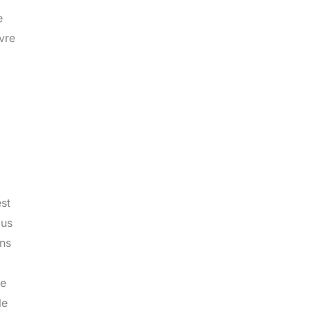
e
vre
,
st
ous
ons
le
le