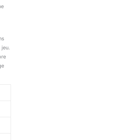
me
ns
 jeu.
ore
ge