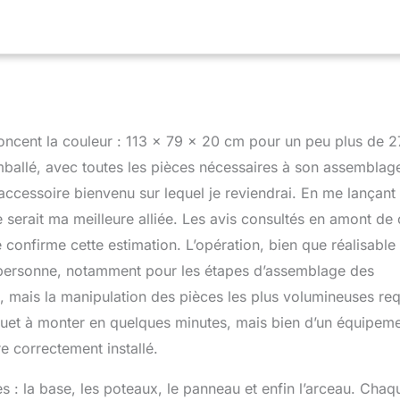
 . En outre, vous pouvez ajouter 𝐥𝐞 𝐬𝐚𝐜 𝐝𝐞 𝐬𝐚𝐛𝐥𝐞 inclus
 jusqu'à 50kg de sable) et placer le sac sur la base pour une
utre, la base comporte 𝐮𝐧 𝐫𝐞𝐧𝐟𝐨𝐧𝐜𝐞𝐦𝐞𝐧𝐭 𝐩𝐨𝐮𝐫 𝐚𝐜𝐜𝐮𝐞𝐢𝐥𝐥𝐢𝐫 𝐥𝐞
. ﹟𝐂𝐨𝐧𝐜𝐞𝐩𝐭𝐢𝐨𝐧 𝐏𝐨𝐫𝐭𝐚𝐛𝐥𝐞 𝐞𝐭 𝐂𝐨𝐧𝐬𝐭𝐫𝐮𝐜𝐭𝐢𝐨𝐧 𝐑𝐨𝐛𝐮𝐬𝐭𝐞﹟Construite avec 2
de basket mobile vous permet d'économiser vos efforts pour la
ger. La structure triangulaire entre la base et le poteau principal
e. ﹟𝐏𝐚𝐧𝐧𝐞𝐚𝐮 𝐀𝐫𝐫𝐢è𝐫𝐞 𝐑é𝐬𝐢𝐬𝐭𝐚𝐧𝐭﹟Fabriqué en PET et PE, le
noncent la couleur : 113 x 79 x 20 cm pour un peu plus de 2
11x75cm, résiste aux chocs et aux éclats. Le système
 double ressort garantit un service prolongé. Le rebord de
allé, avec toutes les pièces nécessaires à son assemblage
 de 48cm est accompagné d'un filet durable. ﹟𝐉𝐨𝐮𝐞𝐳 𝐧'𝐈𝐦𝐩𝐨𝐫𝐭𝐞
accessoire bienvenu sur lequel je reviendrai. En me lançant
asket-ball peut être utilisé à l'intérieur comme à l'extérieur,
 serait ma meilleure alliée. Les avis consultés en amont de 
nase, une allée, un terrain de basket, au bord d'une piscine,
 Veuillez déplacer le panier de basket-ball dans un endroit abrité
 confirme cette estimation. L’opération, bien que réalisable 
nt.)
 personne, notamment pour les étapes d’assemblage des
e, mais la manipulation des pièces les plus volumineuses req
jouet à monter en quelques minutes, mais bien d’un équipem
e correctement installé.
: la base, les poteaux, le panneau et enfin l’arceau. Chaq