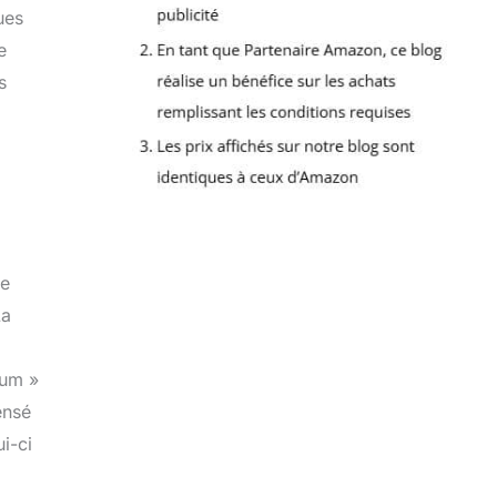
ues
e
s
ne
La
ium »
ensé
i-ci