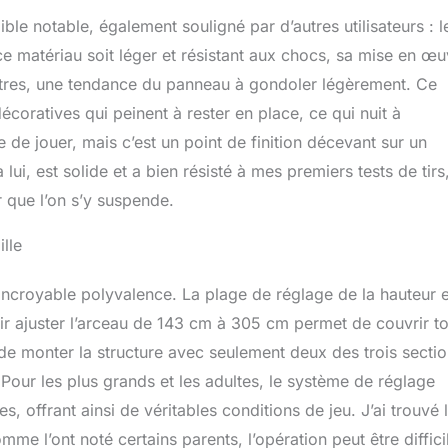
e notable, également souligné par d’autres utilisateurs : l
e matériau soit léger et résistant aux chocs, sa mise en œu
autres, une tendance du panneau à gondoler légèrement. Ce
oratives qui peinent à rester en place, ce qui nuit à
 de jouer, mais c’est un point de finition décevant sur un
 lui, est solide et a bien résisté à mes premiers tests de tirs
r que l’on s’y suspende.
ille
ncroyable polyvalence. La plage de réglage de la hauteur e
ir ajuster l’arceau de 143 cm à 305 cm permet de couvrir t
it de monter la structure avec seulement deux des trois secti
Pour les plus grands et les adultes, le système de réglage
, offrant ainsi de véritables conditions de jeu. J’ai trouvé 
e l’ont noté certains parents, l’opération peut être diffici