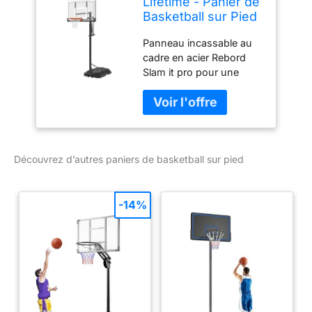
Lifetime - Panier de
Basketball sur Pied
avec Base Board-
Panneau incassable au
137 cm Ajustable
cadre en acier Rebord
Slam it pro pour une
action flexible
professionnelle Base
robuste et facile a
transporter Hauteur de
2.40m a 3.04m Filet
Découvrez d’autres paniers de basketball sur pied
toutes saisons
-14%