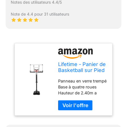
Notes des utilisateurs 4.4/5
Note de 4.4 pour 31 utilisateurs
Lifetime - Panier de
Basketball sur Pied
avec Base Board-
Panneau en verre trempé
137 cm Mammoth
Base à quatre roues
Hauteur de 2.40m a
3.04m Garantie 5 ans