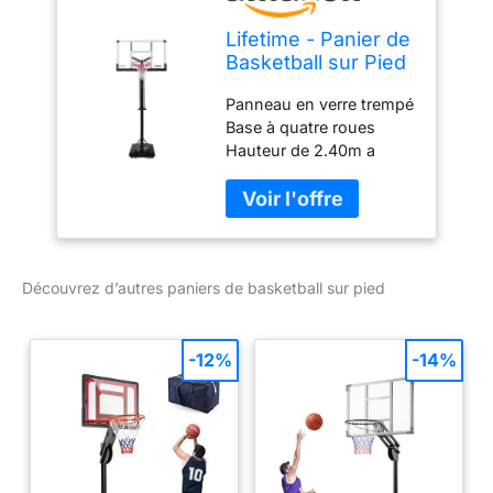
Lifetime - Panier de
Basketball sur Pied
avec Base Board-
Panneau en verre trempé
137 cm Mammoth
Base à quatre roues
Hauteur de 2.40m a
3.04m Garantie 5 ans
Découvrez d’autres paniers de basketball sur pied
-12%
-14%