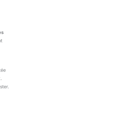
es
nt
tée
.
ster.