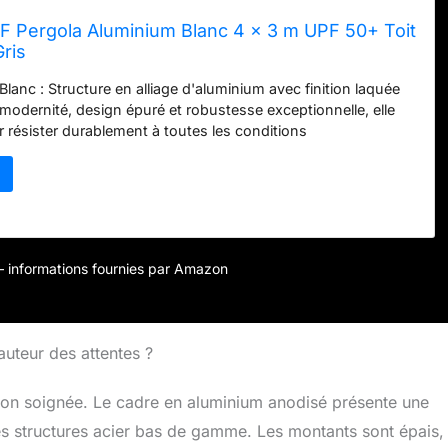
 Pergola Aluminium Blanc 4 x 3 m UPF 50+ Toit
Gris
lanc : Structure en alliage d'aluminium avec finition laquée
 modernité, design épuré et robustesse exceptionnelle, elle
 résister durablement à toutes les conditions
 Auvent Rétractable : Profitez d'une ombre modulable grâce
rétractable. Équipé d'un système de verrouillage de sécurité
s permet de fixer la toile avec précision selon vos besoins Tissu
nopée est fabriquée dans un tissu teint en fil amélioré, offrant
accrue, une meilleure protection UPF, une plus grande
nsi qu'une résistance supérieure à l'usure et à la décoloration
r – informations fournies par Amazon
Convivialité : L'aménagement idéal pour vos moments de
 de la piscine ou dans un spa. Cette pergola transforme
n un espace de vie convivial, parfait pour vos repas en plein
me de nuit Montage Simplifié : Une installation rapide et sans
auteur des attentes ?
pergola est fournie avec un manuel d'assemblage clair et tous
ssaires pour vous garantir un montage en toute sérénité
ition soignée. Le cadre en aluminium anodisé présente une
des structures acier bas de gamme. Les montants sont épais,