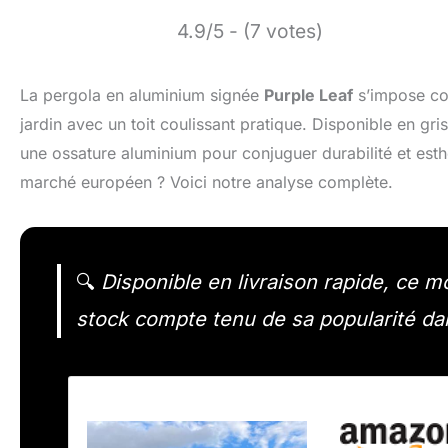
4.9/5 - (7 votes)
La pergola en aluminium signée
Purple Leaf
s’impose co
jardin avec un toit coulissant pratique. Disponible en gr
une ossature aluminium pour conjuguer durabilité et esth
marché européen ? Voici notre analyse complète.
🔍
Disponible en livraison rapide, ce m
stock compte tenu de sa popularité dan