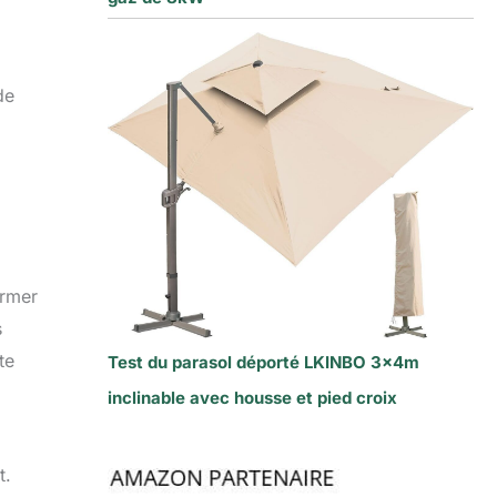
de
ermer
s
te
Test du parasol déporté LKINBO 3x4m
inclinable avec housse et pied croix
t.