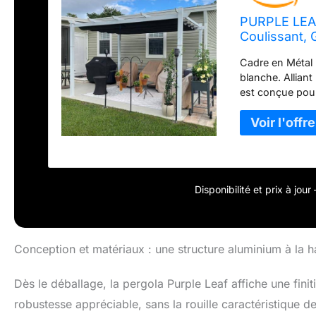
PURPLE LEAF
Coulissant, 
Cadre en Métal B
blanche. Alliant
est conçue pour
météorologiques
à notre auvent 
intuitif, il vou
Amélioré : La ca
une durabilité 
déperlantité, ai
Disponibilité et prix à jou
Polyvalence et 
détente au bord
votre terrasse e
air, de jour com
Conception et matériaux : une structure aluminium à la h
effort. Chaque 
les outils néce
Dès le déballage, la pergola Purple Leaf affiche une fin
robustesse appréciable, sans la rouille caractéristique 