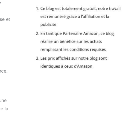
e
se et
nce.
une
e la