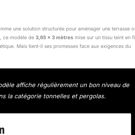
mme une solution structurée pour aménager une terrasse o
is, ce modèle de
3,65 x 3 mètres
mise sur un tissu teint en fi
étique. Mais tient-il ses promesses face aux exigences du
odèle affiche régulièrement un bon niveau de
s la catégorie tonnelles et pergolas.