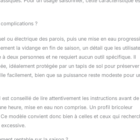
ssiques. Pour un usage saisonnier, cette caractéristique es
 complications ?
uel ou électrique des parois, puis une mise en eau progress
ement la vidange en fin de saison, un détail que les utilisat
à deux personnes et ne requiert aucun outil spécifique. Il
ée, idéalement protégée par un tapis de sol pour préserver
stalle facilement, bien que sa puissance reste modeste pour u
est conseillé de lire attentivement les instructions avant de
e heure, mise en eau non comprise. Un profil bricoleur
. Ce modèle convient donc bien à celles et ceux qui recherc
 excessive.
ement rentable sur la saison ?