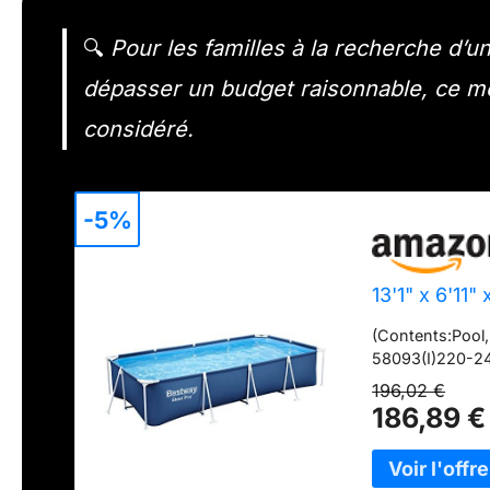
🔍
Pour les familles à la recherche d’u
dépasser un budget raisonnable, ce mo
considéré.
-5%
13'1" x 6'11
(Contents:Pool,
58093(I)220-2
196,02 €
186,89 €