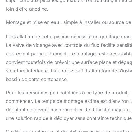
supérieure aux piscines gonflables d’entrée de gamme cla
loin d’être anodine.
Montage et mise en eau : simple à installer ou source de
L’installation de cette piscine nécessite un gonflage man
La valve de vidange avec contrôle du flux facilite sensibl
apprécient particulièrement. Le montage reste accessible 
convient toutefois de prévoir une surface plane et dégag
structure inférieure. La pompe de filtration fournie s’in
bassin de cette contenance.
Pour les personnes peu habituées à ce type de produit, il 
commencer. Le temps de montage estimé est d’environ un
débutant ne devrait pas rencontrer de difficulté majeure
une solution rapide à déployer sans contrainte technique
Qualité des matériaux et durabilité — est-ce un investiss