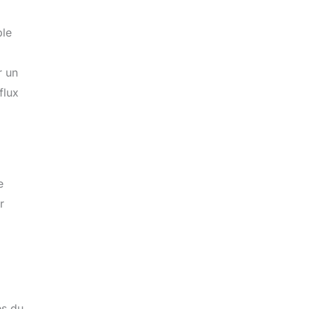
ple
r un
flux
,
e
r
es du