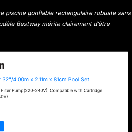
ne piscine gonflable rectangulaire robuste sans
dèle Bestway mérite clairement d’être
" x 32"/4.00m x 2.11m x 81cm Pool Set
 Filter Pump(220-240V), Compatible with Cartridge
40V)