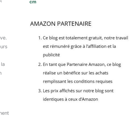
t
cm
ive.
eurs
 la
n
hent