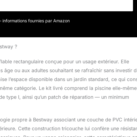
r – informations fournies par Amazon
estway ?
lable rectangulaire conçue pour un usage extérieur. Elle
 âge ou aux adultes souhaitant se rafraîchir sans investir 
ise l’espace disponible dans un jardin standard, ce qui cons
ême catégorie. Le kit livré comprend la piscine elle-même
de type I, ainsi qu’un patch de réparation — un minimum
logie propre à Bestway associant une couche de PVC intéri
ieure. Cette construction tricouche lui confère une résista