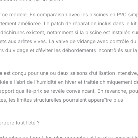
ur ce modèle. En comparaison avec les piscines en PVC sim
ettement améliorée. Le patch de réparation inclus dans le kit
déchirures existent, notamment si la piscine est installée su
uets aux arêtes vives. La valve de vidange avec contrôle du 
lors du vidage et d’éviter les débordements incontrôlés sur la
ne est conçu pour une ou deux saisons d’utilisation intensive
kée à l’abri de l’humidité en hiver et traitée chimiquement d
rapport qualité-prix se révèle convaincant. En revanche, pou
es, les limites structurelles pourraient apparaître plus
propre tout l’été ?
rtouches de type I, les plus courantes et les plus accessibl