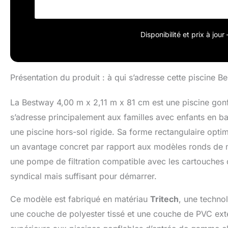
Disponibilité et prix à jou
Présentation du produit : à qui s’adresse cette piscine B
La Bestway 4,00 m x 2,11 m x 81 cm est une piscine gonf
s’adresse principalement aux familles avec enfants en bas
une piscine hors-sol rigide. Sa forme rectangulaire optim
un avantage concret par rapport aux modèles ronds de m
une pompe de filtration compatible avec les cartouches 
syndical mais suffisant pour démarrer.
Ce modèle est fabriqué en matériau
Tritech
, une techno
une couche de polyester tissé et une couche de PVC extér