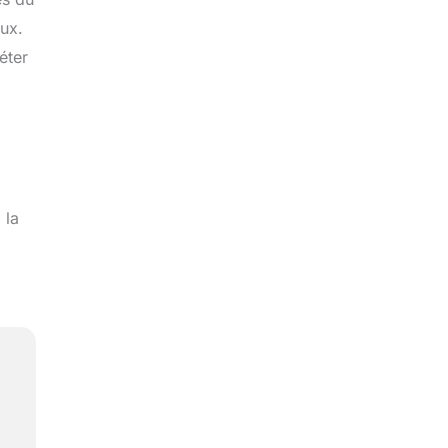
ux.
éter
 la