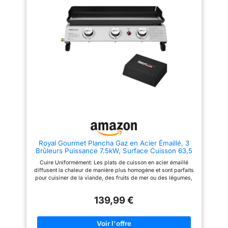
d'immeuble
couvercle, peut contrôler la
température et réaliser une
cuisson uniforme. Le four est
équipé de deux grandes roues
directionnelles pour faciliter le
déplacement. Les tables
d'appoint de chaque côté ont 3
crochets. Fonctionnement
Simple: Allumage rapide. Il
suffit de visser le bouton de
commande et l'allumage
automatique peut être effectué
immédiatement. Les brûleurs
contrôlent la puissance de feu
séparément et vous pouvez
gérer les aliments séparément
en fonction de la demande.
Espace de Stockage Suffisant:
Royal Gourmet Plancha Gaz en Acier Émaillé, 3
l'espace de stockage de la
Brûleurs Puissance 7.5kW, Surface Cuisson 63,5
plaque de base et de la table
x 36,5 cm, Portable pour le Camping et l'
d'appoint des deux côtés est à
Cuire Uniformément: Les plats de cuisson en acier émaillé
Extérieur
votre disposition, vous pouvez
diffusent la chaleur de manière plus homogène et sont parfaits
placer des outils de barbecue,
pour cuisiner de la viande, des fruits de mer ou des légumes,
des assiettes et des
ouvrant ainsi de nouvelles perspectives culinaires. Brûleurs
assaisonnements, etc.
puissants : 3 brûleurs indépendants en acier inoxydable, d'une
139,99 €
puissance de 2,5 kW chacun, pour une puissance totale de 7,5
kW, offrant d'excellentes performances de cuisson. Faciles à
Manipuler: Avec système d'allumage piézoélectrique, chaque
brûleur peut être allumé indépendamment pour un démarrage