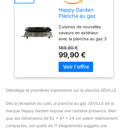
Happy Garden
Plancha au gaz
SÉVILLE - 3
Cuisinez de nouvelles
brûleurs 7,5kW
saveurs en extérieur
avec la plancha au gaz 3
brûleurs. Dimensions :
169,90 €
Plancha : L 62 × l 47 × H
99,90 €
24cm - Surface de
chauffe : 62 × l 33,5cm ×
Ép 0,35cm Matières :
Structure : acier isolant -
Plaque de cuisson : acier
émaillé laminé à froid -
Déballage et premières impressions sur la plancha SÉVILLE
Brûleurs : acier
inoxydable Couleurs :
Dès la réception du colis, la plancha au gaz SÉVILLE de la
Structure : noire -
marque Happy Garden impose une certaine présence. Bien
Panneau de contrôle :
inox À monter (notice
que ses dimensions de 62 x 47 x 24 cm soient relativement
incluse) - Garantie 2 ans
compactes, son poids de 11 kilogrammes suggère une