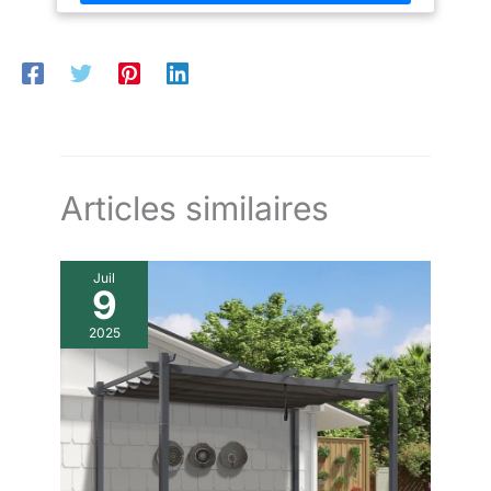
rapide et sans effort. Portabilité: Dimensions compacte de 67,5
X 48,0 x 22,5 cm (L x P x H), il peut être facilement transportée
à l'extérieur pour des soirées barbecue de 3 à 4 personnes.
Cuisson Saine: Les orifices d'évacuation situés sur le dessus
de la plaque de cuisson amovible, associés au bac à graisse
amovible, permettent de recueillir efficacement les résidus de
graisse à tout moment, ce qui est à la fois bénéfique pour la
santé et facilite le nettoyage.
Articles similaires
Juil
9
2025