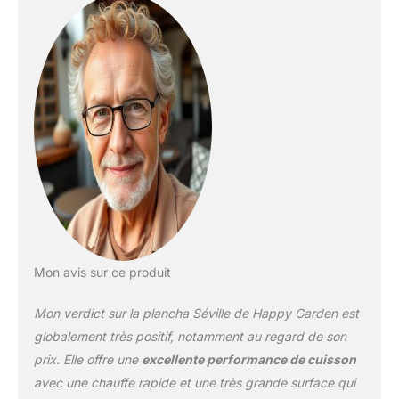
inoxydable Couleurs :
Structure : noire -
Panneau de contrôle :
inox À monter (notice
incluse) - Garantie 2 ans
- Livraison en 1 colis en
pas de porte, en bas
d'immeuble
Mon avis sur ce produit
Mon verdict sur la plancha Séville de Happy Garden est
globalement très positif, notamment au regard de son
prix. Elle offre une
excellente performance de cuisson
avec une chauffe rapide et une très grande surface qui