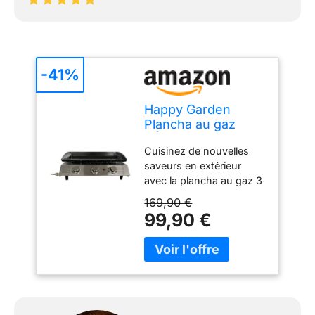
-41%
Happy Garden
Plancha au gaz
SÉVILLE - 3
Cuisinez de nouvelles
brûleurs 7,5kW
saveurs en extérieur
avec la plancha au gaz 3
brûleurs. Dimensions :
169,90 €
Plancha : L 62 × l 47 × H
99,90 €
24cm - Surface de
chauffe : 62 × l 33,5cm ×
Ép 0,35cm Matières :
Structure : acier isolant -
Plaque de cuisson : acier
émaillé laminé à froid -
Brûleurs : acier