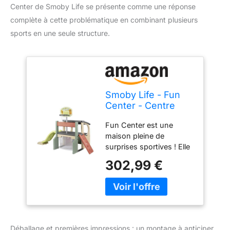
Center de Smoby Life se présente comme une réponse
complète à cette problématique en combinant plusieurs
sports en une seule structure.
Smoby Life - Fun
Center - Centre
d'activités Multi-
Fun Center est une
Sports - Toboggan,
maison pleine de
Panier de Basket,
surprises sportives ! Elle
Cage de Foot, Mur
possède tous les
Réversible -
302,99 €
équipements
Matière Recyclée -
nécessaires pour que
A Partir de 2 Ans -
vos enfants puissent
Fabrication
jouer et se dépenser ! Ils
Française
passeront des journées
entières à faire du
Déballage et premières impressions : un montage à anticiper