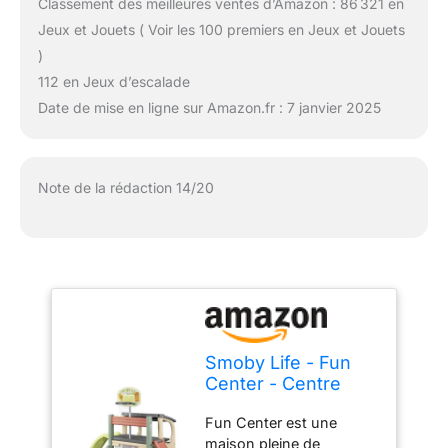
Classement des meilleures ventes d’Amazon : 86 321 en
Jeux et Jouets ( Voir les 100 premiers en Jeux et Jouets
)
112 en Jeux d’escalade
Date de mise en ligne sur Amazon.fr : 7 janvier 2025
Note de la rédaction 14/20
Smoby Life - Fun
Center - Centre
d'activités Multi-
Fun Center est une
Sports - Toboggan,
maison pleine de
Panier de Basket,