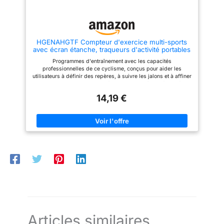
HGENAHGTF Compteur d'exercice multi-sports
avec écran étanche, traqueurs d'activité portables
instantanés pour cyclisme/aviron
Programmes d'entraînement avec les capacités
professionnelles de ce cyclisme, conçus pour aider les
utilisateurs à définir des repères, à suivre les jalons et à affiner
les techniques d'exercice Idéal pour les athlètes sérieux à la
recherche d'optimisation et les amateurs de fitness nécessitant
14,19 €
une mesure de fiabilité pendant les routines d'entraînement en
intérieur ou en extérieur Convient pour les gymnases à
domicile, les centres de fitness commerciaux et les
installations de cyclisme en plein air où la durabilité des
ordinateurs de vélo d'exercice améliore l'efficacité de
l'entraînement et la réalisation des objectifs Compact et
étanche, ce tracker d'activité multifonction s'intègre
parfaitement aux vélos d'appartement, aux rameurs et aux
monte-escaliers pour surveiller la vitesse, la distance et les
progrès de l'entraînement avec précision Dispose d'un écran
LED pour le suivi des données en temps réel, d'une
construction durable pour diverses résistances aux
intempéries, et d'une compatibilité universelle entre les
équipements de cyclisme et les accessoires de gym
Articles similaires