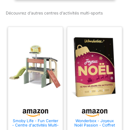
passeront des journées
entières à faire du
Découvrez d’autres centres d’activités multi-sports
toboggan, ou bien à
s’affronter lors de
matchs de basket ou de
football. Ils pourront ainsi
imiter leur sportif préféré
en utilisant le panier ou
bien la cage ! Ils auront
aussi la possibilité de
s’initier à l’escalade grâce
au mur réversible qui sert
aussi d’échelle. La
structure en plastique
traité anti-UV garantit la
stabilité et la solidité de
l'aire de jeux, ainsi que la
durabilité des couleurs
au fil du temps. A partir
de 2 ans - Fabrication
Smoby Life - Fun Center
Wonderbox - Joyeux
- Centre d'activités Multi-
Noël Passion - Coffret
française. Contient du
Sports - Toboggan,
Cadeau - Idée Cadeau