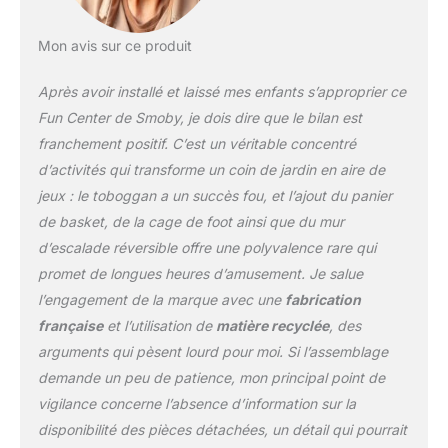
stabilité et la solidité de
l'aire de jeux, ainsi que la
Mon avis sur ce produit
durabilité des couleurs
au fil du temps. A partir
Après avoir installé et laissé mes enfants s’approprier ce
de 2 ans - Fabrication
française. Contient du
Fun Center de Smoby, je dois dire que le bilan est
plastique recyclé.
franchement positif. C’est un véritable concentré
d’activités qui transforme un coin de jardin en aire de
jeux : le toboggan a un succès fou, et l’ajout du panier
de basket, de la cage de foot ainsi que du mur
d’escalade réversible offre une polyvalence rare qui
promet de longues heures d’amusement. Je salue
l’engagement de la marque avec une
fabrication
française
et l’utilisation de
matière recyclée
, des
arguments qui pèsent lourd pour moi. Si l’assemblage
demande un peu de patience, mon principal point de
vigilance concerne l’absence d’information sur la
disponibilité des pièces détachées, un détail qui pourrait