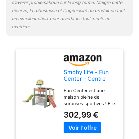
s’avérer problématique sur le long terme. Malgré cette
réserve, la robustesse et l’ingéniosité du produit en font
un excellent choix pour divertir les tout-petits en
extérieur.
Smoby Life - Fun
Center - Centre
d'activités Multi-
Fun Center est une
Sports - Toboggan,
maison pleine de
Panier de Basket,
surprises sportives ! Elle
Cage de Foot, Mur
possède tous les
Réversible -
302,99 €
équipements
Matière Recyclée -
nécessaires pour que
A Partir de 2 Ans -
vos enfants puissent
Fabrication
jouer et se dépenser ! Ils
Française