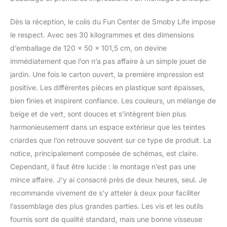
toboggan, ou bien à
s’affronter lors de
Dès la réception, le colis du Fun Center de Smoby Life impose
matchs de basket ou de
football. Ils pourront ainsi
le respect. Avec ses 30 kilogrammes et des dimensions
imiter leur sportif préféré
d’emballage de 120 x 50 x 101,5 cm, on devine
en utilisant le panier ou
immédiatement que l’on n’a pas affaire à un simple jouet de
bien la cage ! Ils auront
jardin. Une fois le carton ouvert, la première impression est
aussi la possibilité de
positive. Les différentes pièces en plastique sont épaisses,
s’initier à l’escalade grâce
au mur réversible qui sert
bien finies et inspirent confiance. Les couleurs, un mélange de
aussi d’échelle. La
beige et de vert, sont douces et s’intègrent bien plus
structure en plastique
harmonieusement dans un espace extérieur que les teintes
traité anti-UV garantit la
criardes que l’on retrouve souvent sur ce type de produit. La
stabilité et la solidité de
l'aire de jeux, ainsi que la
notice, principalement composée de schémas, est claire.
durabilité des couleurs
Cependant, il faut être lucide : le montage n’est pas une
au fil du temps. A partir
mince affaire. J’y ai consacré près de deux heures, seul. Je
de 2 ans - Fabrication
recommande vivement de s’y atteler à deux pour faciliter
française. Contient du
plastique recyclé.
l’assemblage des plus grandes parties. Les vis et les outils
fournis sont de qualité standard, mais une bonne visseuse