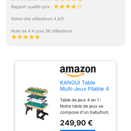
Rapport qualité-prix :
Notes des utilisateurs 4.4/5
Note de 4.4 pour 36 utilisateurs
KANGUI Table
Multi-Jeux Pliable 4
en 1 Adulte - Baby-
Table de jeux 4 en 1 :
Foot - Billard - Ping
Notre table de jeux se
Pong - Hockey
compose d'un babyfoot,
d'une table de hockey,
249,90 €
d'un billard et d'une table
de ping-pong. Idéal pour