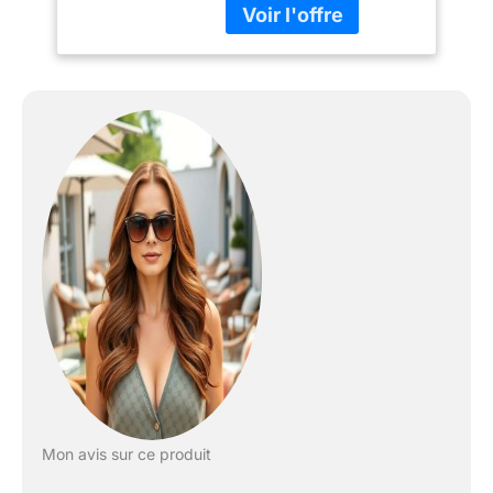
passer de supers
moments Rangement
facile : La table est pliable
et verrouillable afin
d'optimiser
l'encombrement lors du
rangement. Les plateaux
de jeu sont facilement
interchangeables entre
eux Accessoires inclus :
Babyfoot : 3 balles, 22
joueurs, 2 marqueurs,
Billard : 2 queues 36''
(92cm), 1 set billes de
billard, 2 craies, 1 triangle,
Ping Pong : 3 balles de
ping pong, 1 filet de ping
pong, 2 raquettes de
ping pong, Hockey : 2
Mon avis sur ce produit
palets(ø 5 cm), 2
poussoirs (ø 6,8 cm)