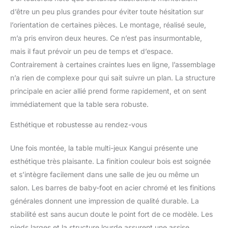
palets(ø 5 cm), 2
d’être un peu plus grandes pour éviter toute hésitation sur
poussoirs (ø 6,8 cm)
l’orientation de certaines pièces. Le montage, réalisé seule,
Matière : panneau de
m’a pris environ deux heures. Ce n’est pas insurmontable,
fibres à densité
moyenne, barres
mais il faut prévoir un peu de temps et d’espace.
télescopiques en acier
Contrairement à certaines craintes lues en ligne, l’assemblage
chromé, poignées du
n’a rien de complexe pour qui sait suivre un plan. La structure
babyfoot en PVC noir
principale en acier allié prend forme rapidement, et on sent
Dimensions horizontales
: L135,2 x l71 (110 avec
immédiatement que la table sera robuste.
poignées) x H87cm -
Esthétique et robustesse au rendez-vous
Dimensions verticales :
L110 x l48 x H167cm -
Poids net : 46kg - Poids
Une fois montée, la table multi-jeux Kangui présente une
brut : 52kg
esthétique très plaisante. La finition couleur bois est soignée
et s’intègre facilement dans une salle de jeu ou même un
salon. Les barres de baby-foot en acier chromé et les finitions
générales donnent une impression de qualité durable. La
stabilité est sans aucun doute le point fort de ce modèle. Les
pieds larges et la structure lourde assurent une assise