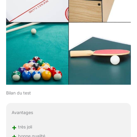
Bilan du test
Avantages
+
très joli
+
bonne qualité