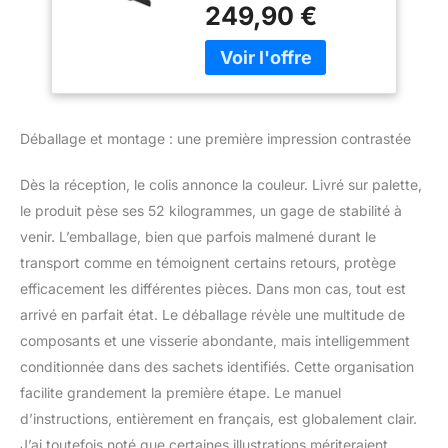
d'une table de hockey,
249,90 €
d'un billard et d'une table
de ping-pong. Idéal pour
passer de supers
moments Rangement
facile : La table est pliable
et verrouillable afin
Déballage et montage : une première impression contrastée
d'optimiser
l'encombrement lors du
Dès la réception, le colis annonce la couleur. Livré sur palette,
rangement. Les plateaux
de jeu sont facilement
le produit pèse ses 52 kilogrammes, un gage de stabilité à
interchangeables entre
venir. L’emballage, bien que parfois malmené durant le
eux Accessoires inclus :
transport comme en témoignent certains retours, protège
Babyfoot : 3 balles, 22
efficacement les différentes pièces. Dans mon cas, tout est
joueurs, 2 marqueurs,
arrivé en parfait état. Le déballage révèle une multitude de
Billard : 2 queues 36''
(92cm), 1 set billes de
composants et une visserie abondante, mais intelligemment
billard, 2 craies, 1 triangle,
conditionnée dans des sachets identifiés. Cette organisation
Ping Pong : 3 balles de
facilite grandement la première étape. Le manuel
ping pong, 1 filet de ping
d’instructions, entièrement en français, est globalement clair.
pong, 2 raquettes de
ping pong, Hockey : 2
J’ai toutefois noté que certaines illustrations mériteraient