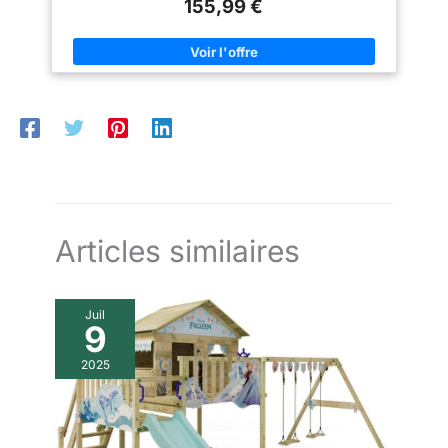
155,99 €
(Remarque: la table de hockey n'est pas du hockey à air
électrique.) 【Matériau solide】Pipe Tuyau en MDF de haute
qualité et en fer noir pour un plaisir durable. Construite avec un
panneau de fibres de densité moyenne, la table multi-jeux est
robuste et stable, idéale pour un usage domestique. 【Facile à
ranger】Bien qu'il dispose de 4 jeux de table différents, il peut
toujours garder votre maison rangée et économiser votre
espace avec un design pliable. Parfait pour petite salle de
jeux. 【Facile à assembler】Opération facile, il suffit
d'assembler et de convertir très facilement d'un jeu à l'autre.
Articles similaires
Juil
9
2025