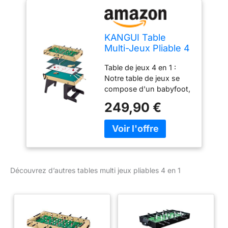
KANGUI Table
Multi-Jeux Pliable 4
en 1 Adulte - Baby-
Table de jeux 4 en 1 :
Foot - Billard - Ping
Notre table de jeux se
Pong - Hockey
compose d'un babyfoot,
d'une table de hockey,
249,90 €
d'un billard et d'une table
de ping-pong. Idéal pour
passer de supers
moments Rangement
facile : La table est pliable
et verrouillable afin
Découvrez d’autres tables multi jeux pliables 4 en 1
d'optimiser
l'encombrement lors du
rangement. Les plateaux
de jeu sont facilement
interchangeables entre
eux Accessoires inclus :