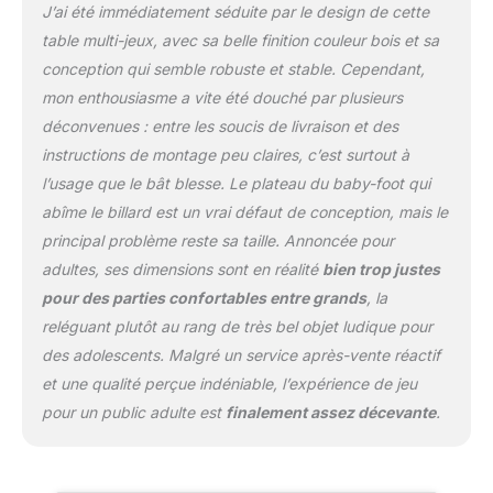
J’ai été immédiatement séduite par le design de cette
Matière : panneau de
fibres à densité
table multi-jeux, avec sa belle finition couleur bois et sa
moyenne, barres
conception qui semble robuste et stable. Cependant,
télescopiques en acier
mon enthousiasme a vite été douché par plusieurs
chromé, poignées du
déconvenues : entre les soucis de livraison et des
babyfoot en PVC noir
Dimensions horizontales
instructions de montage peu claires, c’est surtout à
: L135,2 x l71 (110 avec
l’usage que le bât blesse. Le plateau du baby-foot qui
poignées) x H87cm -
abîme le billard est un vrai défaut de conception, mais le
Dimensions verticales :
principal problème reste sa taille. Annoncée pour
L110 x l48 x H167cm -
Poids net : 46kg - Poids
adultes, ses dimensions sont en réalité
bien trop justes
brut : 52kg
pour des parties confortables entre grands
, la
reléguant plutôt au rang de très bel objet ludique pour
des adolescents. Malgré un service après-vente réactif
et une qualité perçue indéniable, l’expérience de jeu
pour un public adulte est
finalement assez décevante
.