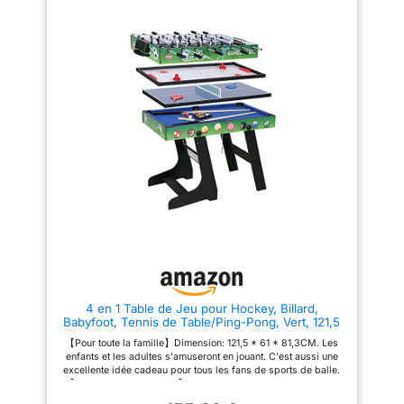
L110 x l48 x H167cm -
3 balles, 22 joueurs, 2
marqueurs, Billard : 2 queues
Poids net : 46kg - Poids
36'' (92cm), 1 set billes de
brut : 52kg
billard, 2 craies, 1 triangle, Ping
Pong : 3 balles de ping pong, 1
filet de ping pong, 2 raquettes
de ping pong, Hockey : 2
palets(ø 5 cm), 2 poussoirs (ø
6,8 cm) Matière : panneau de
fibres à densité moyenne,
barres télescopiques en acier
chromé, poignées du babyfoot
en PVC noir Dimensions
horizontales : L135,2 x l71 (110
avec poignées) x H87cm -
Dimensions verticales : L110 x
l48 x H167cm - Poids net : 46kg
- Poids brut : 52kg
4 en 1 Table de Jeu pour Hockey, Billard,
Babyfoot, Tennis de Table/Ping-Pong, Vert, 121,5
* 61 * 81,3CM
【Pour toute la famille】Dimension: 121,5 * 61 * 81,3CM. Les
enfants et les adultes s'amuseront en jouant. C'est aussi une
excellente idée cadeau pour tous les fans de sports de balle.
【Table de jeu combinée】Table de billard, baby-foot. table
de hockey, table de ping-pong dans une table de jeu.