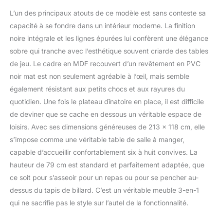
87 Kg ►LE PLUS
PRODUIT : À la fin de
L’un des principaux atouts de ce modèle est sans conteste sa
votre dîner, surprenez
capacité à se fondre dans un intérieur moderne. La finition
vos invités en enlevant le
noire intégrale et les lignes épurées lui confèrent une élégance
plateau dînatoire et
sobre qui tranche avec l’esthétique souvent criarde des tables
profitez pleinement
de jeu. Le cadre en MDF recouvert d’un revêtement en PVC
d'une partie de jeux entre
amis.
noir mat est non seulement agréable à l’œil, mais semble
également résistant aux petits chocs et aux rayures du
quotidien. Une fois le plateau dînatoire en place, il est difficile
de deviner que se cache en dessous un véritable espace de
loisirs. Avec ses dimensions généreuses de 213 x 118 cm, elle
s’impose comme une véritable table de salle à manger,
capable d’accueillir confortablement six à huit convives. La
hauteur de 79 cm est standard et parfaitement adaptée, que
ce soit pour s’asseoir pour un repas ou pour se pencher au-
dessus du tapis de billard. C’est un véritable meuble 3-en-1
qui ne sacrifie pas le style sur l’autel de la fonctionnalité.