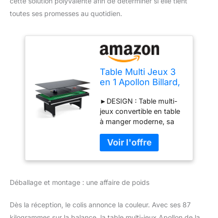
cette solution polyvalente afin de déterminer si elle tient
toutes ses promesses au quotidien.
Table Multi Jeux 3
en 1 Apollon Billard,
Ping-Pong, Plateau
►DESIGN : Table multi-
Dînatoire - avec
jeux convertible en table
Accessoires
à manger moderne, sa
structure et tapis de jeu
aux couleurs très
tendance vous permettra
de l’intégrer facilement
dans votre intérieur.
Déballage et montage : une affaire de poids
►CARACTERISTIQUES :
Structure et Plateau de
jeu en MDF et PVC
Dès la réception, le colis annonce la couleur. Avec ses 87
robustes grantissant une
kilogrammes sur la balance, la table multi-jeux Apollon de la