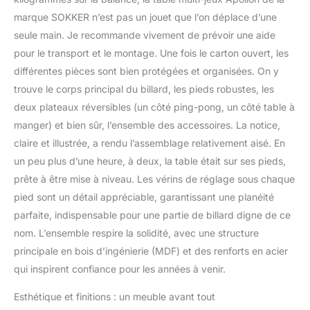
rigidité et une planéité
marque SOKKER n’est pas un jouet que l’on déplace d’une
parfaite, Tapis de jeu en
seule main. Je recommande vivement de prévoir une aide
fibre synthétique
favorisant le roulement
pour le transport et le montage. Une fois le carton ouvert, les
des boules.
différentes pièces sont bien protégées et organisées. On y
►ACCESSOIRES INCLUS
trouve le corps principal du billard, les pieds robustes, les
: La table est livrée avec
deux plateaux réversibles (un côté ping-pong, un côté table à
tous les accessoires de
jeu du Billard Américain
manger) et bien sûr, l’ensemble des accessoires. La notice,
et Ping-Pong ; 1 Set De
claire et illustrée, a rendu l’assemblage relativement aisé. En
Boules Américain, 2
un peu plus d’une heure, à deux, la table était sur ses pieds,
Queues De Billard, 1
prête à être mise à niveau. Les vérins de réglage sous chaque
Triangle, 1 Brosse, 2
pied sont un détail appréciable, garantissant une planéité
Craies, 2 Raquettes De
Ping-Pong, 2 Balles De
parfaite, indispensable pour une partie de billard digne de ce
Ping-Pong, 1 Filet
nom. L’ensemble respire la solidité, avec une structure
Amovible De Ping-Pong
principale en bois d’ingénierie (MDF) et des renforts en acier
►DIMENSIONS et POIDS
qui inspirent confiance pour les années à venir.
: Dimensions de la table
de jeux : 213 X 118 X 79
Esthétique et finitions : un meuble avant tout
Cm et Poids de la table :