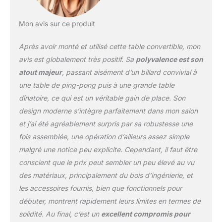
et Ping-Pong ; 1 Set De
Boules Américain, 2
Queues De Billard, 1
Mon avis sur ce produit
Triangle, 1 Brosse, 2
Craies, 2 Raquettes De
Après avoir monté et utilisé cette table convertible, mon
Ping-Pong, 2 Balles De
avis est globalement très positif. Sa
polyvalence est son
Ping-Pong, 1 Filet
atout majeur
, passant aisément d’un billard convivial à
Amovible De Ping-Pong
une table de ping-pong puis à une grande table
►DIMENSIONS et POIDS
: Dimensions de la table
dînatoire, ce qui est un véritable gain de place. Son
de jeux : 213 X 118 X 79
design moderne s’intègre parfaitement dans mon salon
Cm et Poids de la table :
et j’ai été agréablement surpris par sa robustesse une
87 Kg ►LE PLUS
fois assemblée, une opération d’ailleurs assez simple
PRODUIT : À la fin de
votre dîner, surprenez
malgré une notice peu explicite. Cependant, il faut être
vos invités en enlevant le
conscient que le prix peut sembler un peu élevé au vu
plateau dînatoire et
des matériaux, principalement du bois d’ingénierie, et
profitez pleinement
les accessoires fournis, bien que fonctionnels pour
d'une partie de jeux entre
amis.
débuter, montrent rapidement leurs limites en termes de
solidité. Au final, c’est un
excellent compromis pour