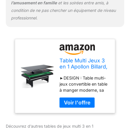
l’amusement en famille
et les soirées entre amis, à
condition de ne pas chercher un équipement de niveau
professionnel.
Table Multi Jeux 3
en 1 Apollon Billard,
Ping-Pong, Plateau
►DESIGN : Table multi-
Dînatoire - avec
jeux convertible en table
Accessoires
à manger moderne, sa
structure et tapis de jeu
aux couleurs très
tendance vous permettra
de l’intégrer facilement
dans votre intérieur.
Découvrez d’autres tables de jeux multi 3 en 1
►CARACTERISTIQUES :