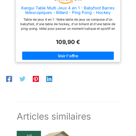
durables, idéales pour les
énergie qui aiment jouer à des
Kangui Table Multi Jeux 4 en 1 - Babyfoot Barres
joueurs compétitifs. La hauteur
jeux. À partir de 5 ans.
télescopiques - Billard - Ping Pong - Hockey
de la table multi-jeux est
Dimensions du produit : 61 x 52
également ajustable, la rendant
x 21 cm
Table de jeux 4 en 1 : Notre table de jeux se compose d'un
adaptée aussi bien aux enfants
babyfoot, d'une table de hockey, d'un billard et d'une table de
qu'aux adultes. ACCESSOIRES
ping-pong. Idéal pour passer un moment ludique et sportif en
COMPLETS : Notre table multi
famille Table compacte et rangement facile : Sa taille modeste
jeu est livrée avec des
vous permet de la ranger ou vous le souhaitez. Le coffre de
accessoires comprenant 2
109,90 €
rangement est verrouillable pour y placer les différentes
queues de billard de 91 cm, 2
tables. Accessoires inclus : 14 joueurs, 2 marqueurs et 3 balles
craies, 1 brosse, 1 triangle, 1
pour le babyfoot. 2 queues 92cm, 1 set de boules de billard, 2
ensemble de boules de billard,
craies et 1 triangle pour le billard. 3 balles, 1 filet et 2 raquettes
3 balles de tennis de table, un
pour le tennis de table. 2 palets et 2 poussoirs pour le hockey
filet et des poteaux de tennis de
Matière : Panneaux de fibres à densité moyenne, barres
table, 1 jeu de raquettes, 2
extensibles en acier chromé intégrées pour un confort de jeu
balles de baby-foot de 3,2 cm,
optimal Dimensions : L91,5 x l50,8 (80 avec poignées) x
1 jeu de bowling et 1 jeu de
H21,7cm - Poids net : 16kg - Poids brut : 20,4kg
shuffleboard.
Articles similaires
Juil