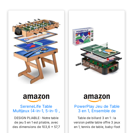
Structure et Plateau de
jeu en MDF et PVC
robustes grantissant une
rigidité et une planéité
parfaite, Tapis de jeu en
fibre synthétique
favorisant le roulement
des boules.
►ACCESSOIRES INCLUS
: La table est livrée avec
tous les accessoires de
jeu du Billard Américain
et Ping-Pong ; 1 Set De
Boules Américain, 2
Queues De Billard, 1
Triangle, 1 Brosse, 2
Craies, 2 Raquettes De
SereneLife Table
PowerPlay Jeu de Table
Ping-Pong, 2 Balles De
Multijeux (4-in-1, 5-in-1) ,
3 en 1, Ensemble de
Ping-Pong, 1 Filet
Jeux d’Arcade avec
Table Multi-Jeux, Mini
DESIGN PLIABLE : Notre table
Table de billard 3 en 1 : la
Accessoires, Baby Foot,
Football, Hockey et
Amovible De Ping-Pong
de jeu 5 en 1 est pliable, avec
version petite table offre 3 jeux
Billard, Ping Pong, Air
Tennis de Table, Taille
des dimensions de 103,6 x 57,7
en 1, tennis de table, baby-foot
►DIMENSIONS et POIDS
Hockey (bowling)- Table
Unique
x 71,9 cm dépliée, 140,5 x 57,7
et hockey sur air. Ces jeux de