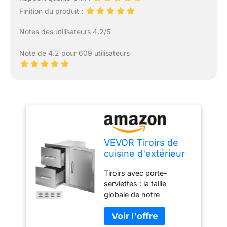
Finition du produit :
Notes des utilisateurs 4.2/5
Note de 4.2 pour 609 utilisateurs
VEVOR Tiroirs de
cuisine d'extérieur
en acier inoxydable,
Tiroirs avec porte-
82,5 x 54,9 x 52,1
serviettes : la taille
cm (l x H x P) –
globale de notre
Pour îlot de
ensemble tiroir et porte
barbecue, station
est de 82,5 x 55,1 x 52,1
de gril de terrasse,
cm. Les tiroirs à double