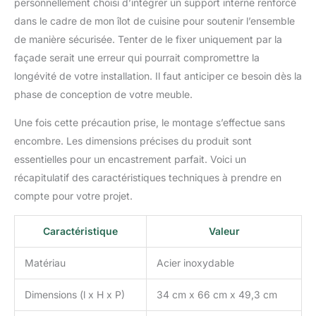
personnellement choisi d’intégrer un support interne renforcé
permettre d'ouvrir le tiroir
dans le cadre de mon îlot de cuisine pour soutenir l’ensemble
sans effort ; le design
sans couture peut garder
de manière sécurisée. Tenter de le fixer uniquement par la
vos articles intérieurs
façade serait une erreur qui pourrait compromettre la
secs et sécurisés ; un
longévité de votre installation. Il faut anticiper ce besoin dès la
panneau d'aération peut
phase de conception de votre meuble.
augmenter le flux d'air à
l'intérieur. Large
Une fois cette précaution prise, le montage s’effectue sans
application : les tiroirs de
rangement d'extérieur
encombre. Les dimensions précises du produit sont
sont parfaits pour les
essentielles pour un encastrement parfait. Voici un
cuisines extérieures et
récapitulatif des caractéristiques techniques à prendre en
intérieures, en particulier
compte pour votre projet.
les îlots de barbecue, et
peuvent stocker la
plupart des ustensiles de
Caractéristique
Valeur
cuisine, tels que des
plats, des fourchettes et
Matériau
Acier inoxydable
des cuillères. En outre, il
peut être utilisé dans
Dimensions (l x H x P)
34 cm x 66 cm x 49,3 cm
toutes les conditions