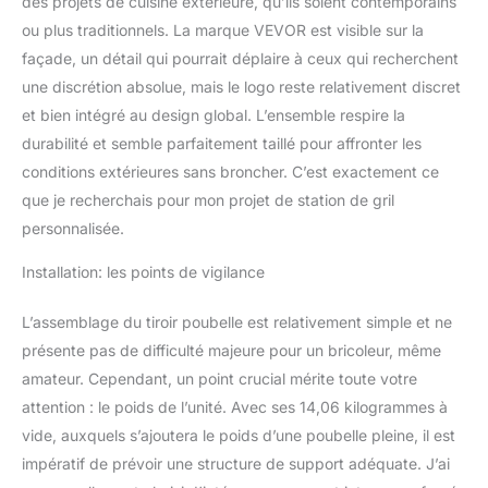
des projets de cuisine extérieure, qu’ils soient contemporains
agréable sans bruit
ou plus traditionnels. La marque VEVOR est visible sur la
irritant. Par rapport à
façade, un détail qui pourrait déplaire à ceux qui recherchent
d'autres, le nôtre est plus
lisse à tirer et à enlever.
une discrétion absolue, mais le logo reste relativement discret
En outre, le design stable
et bien intégré au design global. L’ensemble respire la
à fermeture ouverte
durabilité et semble parfaitement taillé pour affronter les
maintient la vaisselle en
conditions extérieures sans broncher. C’est exactement ce
place. Détails haut de
que je recherchais pour mon projet de station de gril
gamme : les tiroirs de
barbecue en acier
personnalisée.
inoxydable ont été
construits avec
Installation: les points de vigilance
beaucoup de
considération, vous
L’assemblage du tiroir poubelle est relativement simple et ne
offrant un maximum de
présente pas de difficulté majeure pour un bricoleur, même
commodité et de sécurité
amateur. Cependant, un point crucial mérite toute votre
: les coins arrondis
peuvent réduire les
attention : le poids de l’unité. Avec ses 14,06 kilogrammes à
rayures lors de
vide, auxquels s’ajoutera le poids d’une poubelle pleine, il est
l'utilisation ; une poignée
impératif de prévoir une structure de support adéquate. J’ai
élégante peut vous