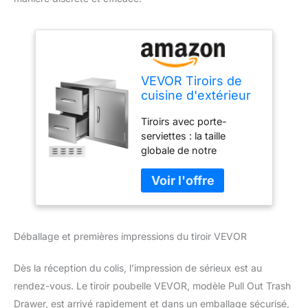
VEVOR Tiroirs de
cuisine d'extérieur
en acier inoxydable,
Tiroirs avec porte-
82,5 x 54,9 x 52,1
serviettes : la taille
cm (l x H x P) –
globale de notre
Pour îlot de
ensemble tiroir et porte
barbecue, station
est de 82,5 x 55,1 x 52,1
de gril de terrasse,
cm. Les tiroirs à double
tiroirs de porte
couche peuvent garder
d'accès, poignée,
votre cuisine propre et
rail coulissant
Déballage et premières impressions du tiroir VEVOR
tout organisé. La porte
d'accès sur le côté est
livrée avec un porte-
Dès la réception du colis, l’impression de sérieux est au
serviettes pour
rendez-vous. Le tiroir poubelle VEVOR, modèle Pull Out Trash
accrocher les outils et un
Drawer, est arrivé rapidement et dans un emballage sécurisé,