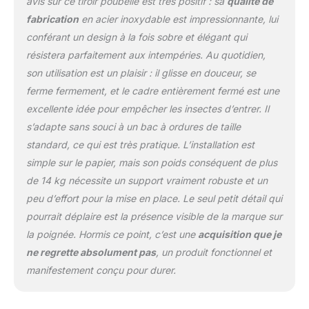
avis sur ce tiroir poubelle est très positif : sa
qualité de
surface lisse peut
fabrication
en acier inoxydable est impressionnante, lui
facilement être nettoyée
conférant un design à la fois sobre et élégant qui
avec un chiffon. Rails
coulissants : avec des
résistera parfaitement aux intempéries. Au quotidien,
rails coulissants
son utilisation est un plaisir : il glisse en douceur, se
silencieux, notre tiroir
ferme fermement, et le cadre entièrement fermé est une
extérieur peut fournir un
excellente idée pour empêcher les insectes d’entrer. Il
environnement familial
agréable sans bruit
s’adapte sans souci à un bac à ordures de taille
irritant. Par rapport à
standard, ce qui est très pratique. L’installation est
d'autres, le nôtre est plus
simple sur le papier, mais son poids conséquent de plus
lisse à tirer et à enlever.
de 14 kg nécessite un support vraiment robuste et un
En outre, le design stable
à fermeture ouverte
peu d’effort pour la mise en place. Le seul petit détail qui
maintient la vaisselle en
pourrait déplaire est la présence visible de la marque sur
place. Détails haut de
la poignée. Hormis ce point, c’est une
acquisition que je
gamme : les tiroirs de
ne regrette absolument pas
, un produit fonctionnel et
barbecue en acier
inoxydable ont été
manifestement conçu pour durer.
construits avec
beaucoup de