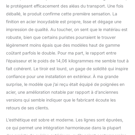
grand espace pour le
le protégeant efficacement des aléas du transport. Une fois
réservoir de propane.
Acier inoxydable de
déballé, le produit confirme cette première sensation. La
qualité supérieure : ce
finition en acier inoxydable est propre, lisse et dégage une
tiroir extérieur pour
impression de qualité. Au toucher, on sent que le matériau est
barbecue est fabriqué en
robuste, bien que certains puristes pourraient le trouver
acier inoxydable,
imperméable et
légèrement moins épais que des modèles haut de gamme
antirouille. Les
coûtant parfois le double. Pour ma part, le rapport entre
températures élevées ne
l’épaisseur et le poids de 14,06 kilogrammes me semble tout à
se déforment pas
fait cohérent. Le tiroir est lourd, un gage de solidité qui inspire
facilement. En outre, ne
confiance pour une installation en extérieur. À ma grande
vous inquiétez pas des
taches d'huile car sa
surprise, le modèle que j’ai reçu était équipé de poignées en
surface lisse peut
acier, une amélioration notable par rapport à d’anciennes
facilement être nettoyée
versions qui semble indiquer que le fabricant écoute les
avec un chiffon. Rails
retours de ses clients.
coulissants : avec des
rails coulissants
L’esthétique est sobre et moderne. Les lignes sont épurées,
silencieux, notre tiroir
extérieur peut fournir un
ce qui permet une intégration harmonieuse dans la plupart
environnement familial