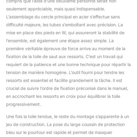
compris que l’aide d’une deuxième personne serait non
toute la famille, toute
l'année et pour
seulement appréciable, mais quasi indispensable.
longtemps !
L’assemblage du cercle principal en acier s’effectue sans
difficulté majeure, les tubes s’emboîtant avec précision. La
mise en place des pieds en W, qui assureront la stabilité de
l’ensemble, est également une étape assez simple. La
première véritable épreuve de force arrive au moment de la
fixation de la toile de saut aux ressorts. C’est un travail qui
requiert de la patience et une bonne technique pour répartir la
tension de manière homogène. L’outil fourni pour tendre les
ressorts est essentiel et facilite grandement la tâche. Il est
crucial de suivre l’ordre de fixation préconisé dans le manuel,
en accrochant les ressorts en croix pour équilibrer la toile
progressivement.
Une fois la toile tendue, le reste du montage s’apparente à un
jeu de construction. La pose du large coussin de protection
bleu sur le pourtour est rapide et permet de masquer