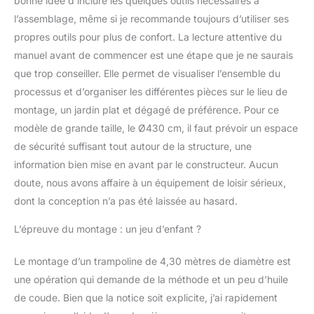
bonne idée d’inclure les quelques outils nécessaires à
saut de conception
l’assemblage, même si je recommande toujours d’utiliser ses
Américaine en
polypropylène
propres outils pour plus de confort. La lecture attentive du
(Permatron), renforcé par
manuel avant de commencer est une étape que je ne saurais
8 rangs de couture pour
que trop conseiller. Elle permet de visualiser l’ensemble du
une résistance maximale
processus et d’organiser les différentes pièces sur le lieu de
et durable - Poids
montage, un jardin plat et dégagé de préférence. Pour ce
maximum testé : 225 kg
statique - Filet de
modèle de grande taille, le Ø430 cm, il faut prévoir un espace
protection ultra résistant
de sécurité suffisant tout autour de la structure, une
parfaitement maintenu
information bien mise en avant par le constructeur. Aucun
par des capuchons
doute, nous avons affaire à un équipement de loisir sérieux,
innovants (fini les
risques de déchirures et
dont la conception n’a pas été laissée au hasard.
le filet qui descend).
Équilibre, coordination
L’épreuve du montage : un jeu d’enfant ?
des mouvements,
développement de la
Le montage d’un trampoline de 4,30 mètres de diamètre est
masse musculaire ; le
une opération qui demande de la méthode et un peu d’huile
trampoline est un jeu
de coude. Bien que la notice soit explicite, j’ai rapidement
sain et ludique pour