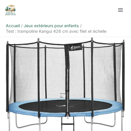
Aller
Rechercher
au
contenu
Accueil
Jeux extérieurs pour enfants
Test : trampoline Kangui 426 cm avec filet et échelle