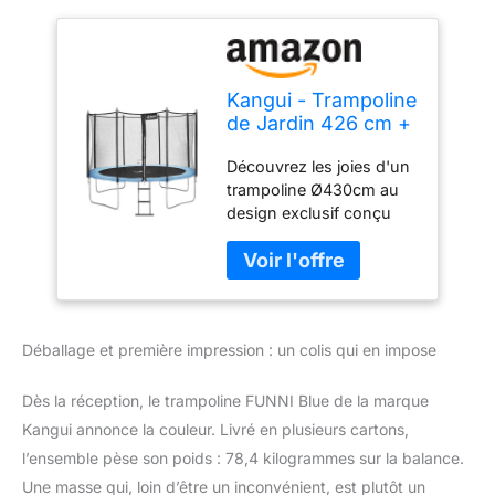
Kangui - Trampoline
de Jardin 426 cm +
Filet de sécurité +
Découvrez les joies d'un
échelle | Normes
trampoline Ø430cm au
EU | Montage Facile
design exclusif conçu
par nos ingénieurs
Français + son filet de
sécurité et son échelle
Un trampoline durable
facile à monter et à
Déballage et première impression : un colis qui en impose
déplacer. Chez Kangui,
robustesse et qualité
sont un tout. Plus le
Dès la réception, le trampoline FUNNI Blue de la marque
trampoline est lourd, plus
Kangui annonce la couleur. Livré en plusieurs cartons,
il est robuste : l'ensemble
l’ensemble pèse son poids : 78,4 kilogrammes sur la balance.
du trampoline (jambes et
Une masse qui, loin d’être un inconvénient, est plutôt un
pieds inclus) est donc en