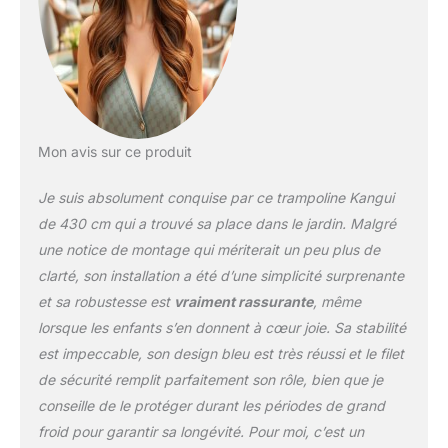
totalité de la structure est
en acier galvanisé à
chaud pour bien résister
aux intempéries. Une
belle souplesse de saut
pour vos enfants et vous
grâce aux 88 ressorts
coniques de 140mm en
Mon avis sur ce produit
acier galvanisé. Une
parfaite sécurité avec un
Je suis absolument conquise par ce trampoline Kangui
coussin épais, résistant
de 430 cm qui a trouvé sa place dans le jardin. Malgré
et conçu avec une
une notice de montage qui mériterait un peu plus de
bavette intérieure pour
clarté, son installation a été d’une simplicité surprenante
éviter l'accès aux
ressorts. Un joli look
et sa robustesse est
vraiment rassurante
, même
pour sublimer votre
lorsque les enfants s’en donnent à cœur joie. Sa stabilité
jardin avec des couleurs
est impeccable, son design bleu est très réussi et le filet
tendance. Ouverture du
de sécurité remplit parfaitement son rôle, bien que je
filet facile avec une large
fermeture éclair. Tapis de
conseille de le protéger durant les périodes de grand
saut de conception
froid pour garantir sa longévité. Pour moi, c’est un
Américaine en