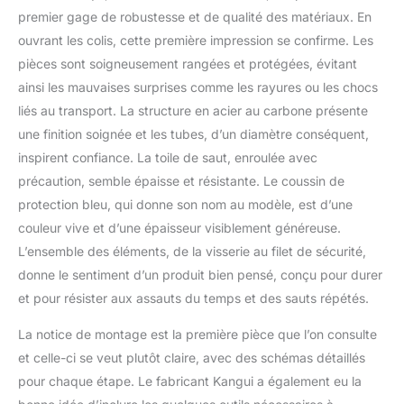
1,35mm d'épaisseur. La
premier gage de robustesse et de qualité des matériaux. En
totalité de la structure est
ouvrant les colis, cette première impression se confirme. Les
en acier galvanisé à
pièces sont soigneusement rangées et protégées, évitant
chaud pour bien résister
ainsi les mauvaises surprises comme les rayures ou les chocs
aux intempéries. Une
belle souplesse de saut
liés au transport. La structure en acier au carbone présente
pour vos enfants et vous
une finition soignée et les tubes, d’un diamètre conséquent,
grâce aux 88 ressorts
inspirent confiance. La toile de saut, enroulée avec
coniques de 140mm en
précaution, semble épaisse et résistante. Le coussin de
acier galvanisé. Une
protection bleu, qui donne son nom au modèle, est d’une
parfaite sécurité avec un
coussin épais, résistant
couleur vive et d’une épaisseur visiblement généreuse.
et conçu avec une
L’ensemble des éléments, de la visserie au filet de sécurité,
bavette intérieure pour
donne le sentiment d’un produit bien pensé, conçu pour durer
éviter l'accès aux
et pour résister aux assauts du temps et des sauts répétés.
ressorts. Un joli look
pour sublimer votre
La notice de montage est la première pièce que l’on consulte
jardin avec des couleurs
tendance. Ouverture du
et celle-ci se veut plutôt claire, avec des schémas détaillés
filet facile avec une large
pour chaque étape. Le fabricant Kangui a également eu la
fermeture éclair. Tapis de