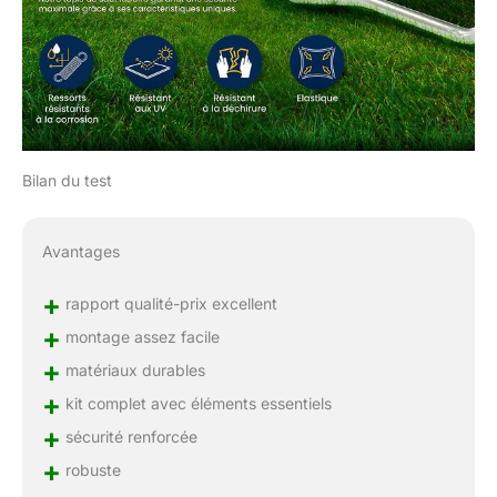
Bilan du test
Avantages
+
rapport qualité-prix excellent
+
montage assez facile
+
matériaux durables
+
kit complet avec éléments essentiels
+
sécurité renforcée
+
robuste