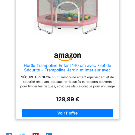
inégalée. Les poteaux
chaque espace extérieur ✔
rembourrés et le tour de
Facile à monter, facile à
trampoline offrent une couche
déplacer : Conçu pour profiter
supplémentaire de sécurité,
rapidement des sauts et
faisant de ce trampoline le
simplifier l’entretien du jardin ✔
choix numéro un pour les
Tranquillité sur le long terme :
familles attentives. STABILITÉ
Pièces détachées disponibles
ET ACCESSIBILITÉ : Imaginez
en France pendant 10 ans pour
un trampoline exterieur enfant
prolonger le plaisir sans stress
qui allie à la perfection stabilité
et facilité d'accès. Grâce à ses
pieds en W pour une bonne
stabilité et son échelle intégrée,
nos jeunes athlètes peuvent
Hurtle Trampoline Enfant 140 cm avec Filet de
accéder à leur terrain de jeu
Sécurité – Trampoline Jardin et Intérieur avec
préféré en toute sécurité. Le
Balançoire, Sac de Frappe, Anneaux, 20 Balles,
cadre en tubes d'acier promet
SÉCURITÉ RENFORCÉE : Trampoline enfant équipé de filet de
Structure Stable, Jeux Actifs dès 3 Ans
des années d'amusement, sans
sécurité résistant, poteaux rembourrés et ressorts couverts
compromis sur la qualité.
pour limiter les risques; structure stable conçue pour un usage
ASSEMBLAGE EN UN CLIN
sécurisé à la maison ou au jardin JEU MULTIFONCTION : Inclut
D'ŒIL : Nous savons que votre
balançoire, sac de frappe, anneaux et 20 balles; favorise le jeu
temps est précieux. C'est
129,99 €
actif et varié; idéal pour développer coordination, motricité et
pourquoi notre trampoline a été
amusement en intérieur comme en extérieur UTILISATION
conçu pour un montage et
INTÉRIEUR EXTÉRIEUR : Trampoline adapté à la chambre, salle
démontage rapides. Vous
de jeux, terrasse ou jardin; 36 ressorts assurent une bonne
pourrez ainsi consacrer plus de
élasticité et un rebond stable pour une expérience de saut
temps aux moments de joie et
confortable MONTAGE FACILE : Assemblage rapide en 30 à 40
moins aux instructions
minutes sans outils complexes; structure pensée pour une
compliquées. Avec notre
installation simple afin de profiter rapidement du trampoline
trampoline pour enfant et