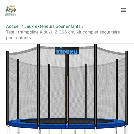
Aller
Rechercher
au
contenu
Accueil
Jeux extérieurs pour enfants
Test : trampoline Kiduku Ø 366 cm, kit complet sécuritaire
pour enfants