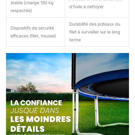
stable (charge 150 kg
d’huile à nettoyer
respectée)
Durabilité des poteaux du
Dispositifs de sécurité
filet à surveiller sur le long
efficaces (filet, housse)
terme