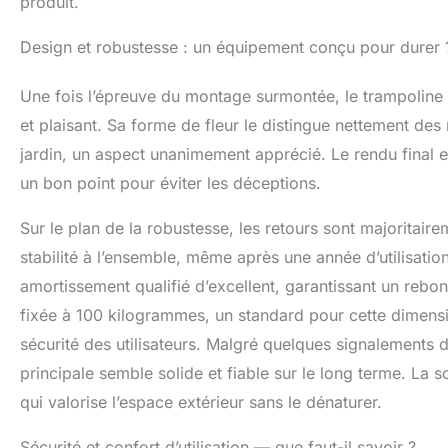
produit.
Design et robustesse : un équipement conçu pour durer 
Une fois l’épreuve du montage surmontée, le trampoline L
et plaisant. Sa forme de fleur le distingue nettement de
jardin, un aspect unanimement apprécié. Le rendu final 
un bon point pour éviter les déceptions.
Sur le plan de la robustesse, les retours sont majoritair
stabilité à l’ensemble, même après une année d’utilisation
amortissement qualifié d’excellent, garantissant un reb
fixée à 100 kilogrammes, un standard pour cette dimension
sécurité des utilisateurs. Malgré quelques signalements de
principale semble solide et fiable sur le long terme. La 
qui valorise l’espace extérieur sans le dénaturer.
Sécurité et confort d’utilisation — que faut-il savoir ?