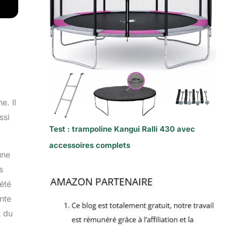
e. Il
ssi
Test : trampoline Kangui Ralli 430 avec
accessoires complets
une
s
été
nte
t du