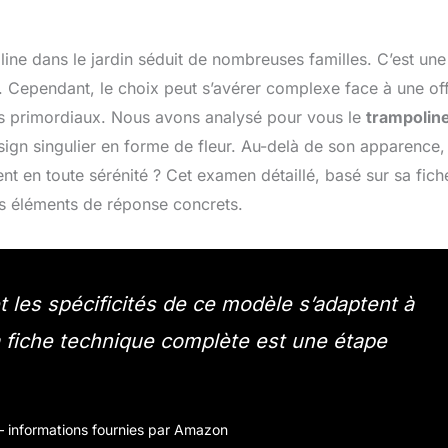
oline dans le jardin séduit de nombreuses familles. C’est une
s. Cependant, le choix peut s’avérer complexe face à une of
ères primordiaux. Nous avons analysé pour vous le
trampolin
esign singulier en forme de fleur. Au-delà de son apparence,
 en toute sérénité ? Cet examen détaillé, basé sur sa fich
es éléments de réponse concrets.
 les spécificités de ce modèle s’adaptent à
a fiche technique complète est une étape
r – informations fournies par Amazon