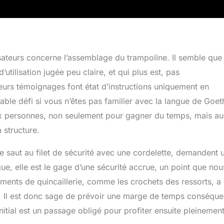
lisateurs concerne l’assemblage du trampoline. Il semble que
’utilisation jugée peu claire, et qui plus est, pas
eurs témoignages font état d’instructions uniquement en
ble défi si vous n’êtes pas familier avec la langue de Goeth
deux personnes, non seulement pour gagner du temps, mais au
 structure.
de saut au filet de sécurité avec une cordelette, demandent 
ue, elle est le gage d’une sécurité accrue, un point que nou
léments de quincaillerie, comme les crochets des ressorts, a 
on. Il est donc sage de prévoir une marge de temps conséque
nitial est un passage obligé pour profiter ensuite pleinemen