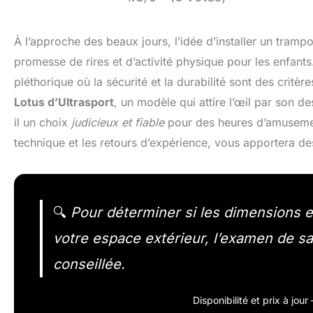
À l’approche des beaux jours, l’idée d’installer un tramp
promesse de rires et d’activité physique pour les enfant
pléthorique où la sécurité et la durabilité sont des crit
Lotus d’Ultrasport
, un modèle qui attire l’œil par son d
il un choix
judicieux et fiable
pour des heures d’amusement
technique et les retours d’expérience, vous apportera d
🔍
Pour déterminer si les dimensions et
votre espace extérieur, l’examen de s
conseillée.
Disponibilité et prix à jou