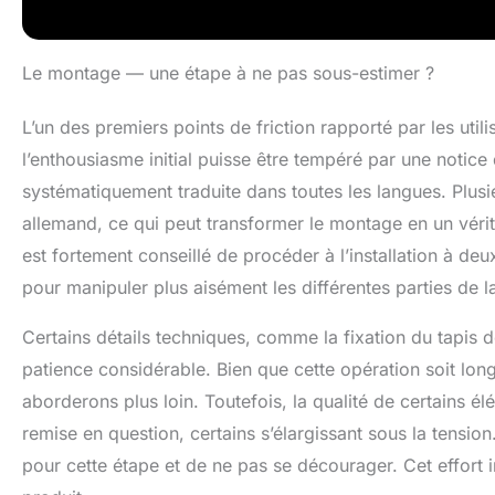
Le montage — une étape à ne pas sous-estimer ?
L’un des premiers points de friction rapporté par les uti
l’enthousiasme initial puisse être tempéré par une notice d
systématiquement traduite dans toutes les langues. Plusi
allemand, ce qui peut transformer le montage en un vérita
est fortement conseillé de procéder à l’installation à 
pour manipuler plus aisément les différentes parties de la
Certains détails techniques, comme la fixation du tapis 
patience considérable. Bien que cette opération soit long
aborderons plus loin. Toutefois, la qualité de certains é
remise en question, certains s’élargissant sous la tensi
pour cette étape et de ne pas se décourager. Cet effort i