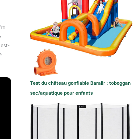
fre
e
 est-
e
Test du château gonflable Baralir : toboggan
sec/aquatique pour enfants