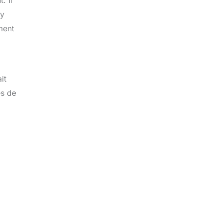
 y
ment
it
es de