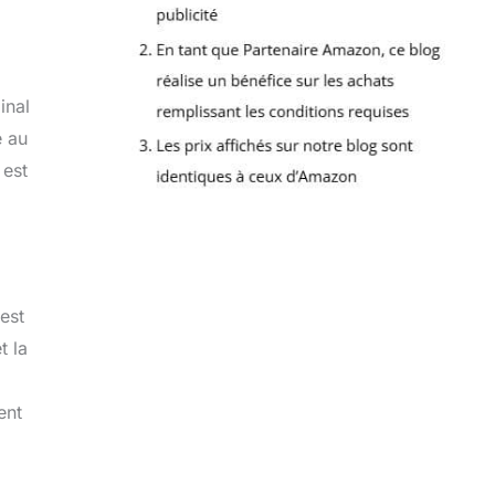
inal
e au
 est
est
t la
ent