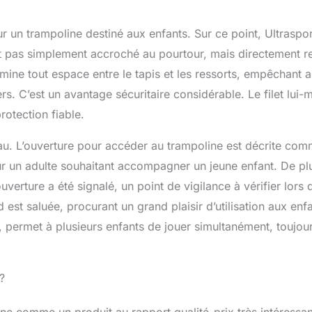
ur un trampoline destiné aux enfants. Sur ce point, Ultraspor
’est pas simplement accroché au pourtour, mais directement re
ine tout espace entre le tapis et les ressorts, empêchant a
ers. C’est un avantage sécuritaire considérable. Le filet lui
rotection fiable.
u. L’ouverture pour accéder au trampoline est décrite co
our un adulte souhaitant accompagner un jeune enfant. De pl
erture a été signalé, un point de vigilance à vérifier lors 
est saluée, procurant un grand plaisir d’utilisation aux enfa
permet à plusieurs enfants de jouer simultanément, toujou
?
nne comme un produit au rapport qualité-prix très intéressant