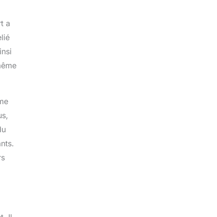
t a
lié
insi
-même
mme
us,
du
nts.
rs
. Il