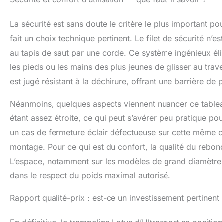
La sécurité est sans doute le critère le plus important po
fait un choix technique pertinent. Le filet de sécurité n
au tapis de saut par une corde. Ce système ingénieux élim
les pieds ou les mains des plus jeunes de glisser au trav
est jugé résistant à la déchirure, offrant une barrière de p
Néanmoins, quelques aspects viennent nuancer ce tablea
étant assez étroite, ce qui peut s’avérer peu pratique p
un cas de fermeture éclair défectueuse sur cette même ouv
montage. Pour ce qui est du confort, la qualité du rebond 
L’espace, notamment sur les modèles de grand diamètre, 
dans le respect du poids maximal autorisé.
Rapport qualité-prix : est-ce un investissement pertinent 
En définitive, le trampoline Lotus d’Ultrasport se positio