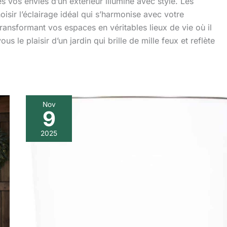
es vos envies d’un extérieur illuminé avec style. Les
isir l’éclairage idéal qui s’harmonise avec votre
transformant vos espaces en véritables lieux de vie où il
us le plaisir d’un jardin qui brille de mille feux et reflète
Nov
9
Avis
sur
2025
le
pot
lumineux
STARFIVE
pour
intérieur
et
extérieur