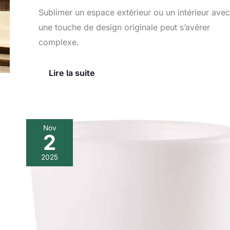
Sublimer un espace extérieur ou un intérieur avec
une touche de design originale peut s’avérer
complexe.
Lire la suite
Nov
2
Avis
sur
2025
le
pot
lumineux
Shining
Classic
de
8