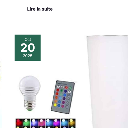
Lire la suite
Oct
20
Avis
sur
2025
le
vase
lumineux
STARFIVE
multicolore