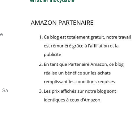
en acier inoxydable
de
. Sa