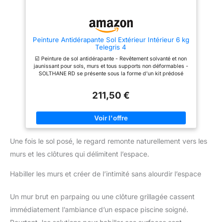
du support
du support
Peinture Antidérapante Sol Extérieur Intérieur 6 kg
Telegris 4
☑️ Peinture de sol antidérapante - Revêtement solvanté et non
jaunissant pour sols, murs et tous supports non déformables -
SOLTHANE RD se présente sous la forme d'un kit prédosé
contenant 2 composants. ☑️ La peinture antidérapante
SOLTHANE RD est applicable comme finition des systèmes
211,50 €
époxy ou polyuréthane en horizontal et vertical, et s'applique
donc avec une sous-couche ou primaire quel que soit le
support d'origine. ☑️ SOLTHANE RD forme un film présentant
une très haute adhérence sur de nombreux supports tels que le
bétons ou des supports non absorbants pour assurer la
sécurité des personnes ☑️ Elle confère à votre sol un léger anti-
Une fois le sol posé, le regard remonte naturellement vers les
dérapant comparable à celui d'un carrelage anti-dérapant. ✅
Mode d'emploi et instructions d'application disponibles en
murs et les clôtures qui délimitent l’espace.
milieu de page. Sécurité : consultez les mentions légales et
consignes de sécurité sur la fiche technique disponible dans
la section Guides produits et documents de cette page.
Habiller les murs et créer de l’intimité sans alourdir l’espace
Un mur brut en parpaing ou une clôture grillagée cassent
immédiatement l’ambiance d’un espace piscine soigné.