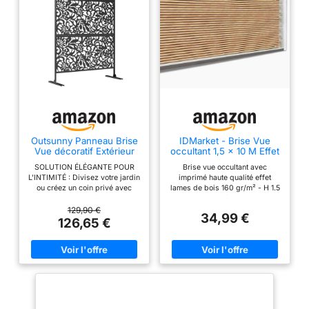
Outsunny Panneau Brise
IDMarket - Brise Vue
Vue décoratif Extérieur
occultant 1,5 x 10 M Effet
122 x 45 x 198 cm Noir
Claustra en Bois 160
SOLUTION ÉLÉGANTE POUR
Brise vue occultant avec
GR/m²
L'INTIMITÉ : Divisez votre jardin
imprimé haute qualité effet
ou créez un coin privé avec
lames de bois 160 gr/m² - H 1.5
notre claustra extérieur floral,
x L. 10 m Aménagez votre
structurant élégamment votre
terrasse ou votre balcon avec
129,90 €
34,99 €
espace extérieur et sublimant
une touche déco originale grâce
126,65 €
instantanément votre paysage !
à ce brise vue Il s'installe
EXCELLENT COMME TREILLIS :
facilement sur une clôture ou un
Ce paravent extérieur offre des
balcon grâce à ses œillets tous
espaces pour plantes
les mètres Fort pouvoir
grimpantes, permettant de
occultant : trame 100 %
cultiver une végétation
polyester, il vous protégera du
luxuriante tout en embellissant
vent ! Avec un rendu plus vrai
votre extérieur. PRÊT POUR
que nature, il s'intégrera