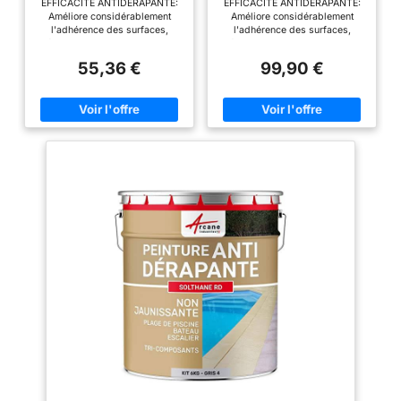
EFFICACITE ANTIDERAPANTE:
EFFICACITE ANTIDERAPANTE:
2L
5L
Améliore considérablement
Améliore considérablement
l'adhérence des surfaces,
l'adhérence des surfaces,
réduisant ainsi les risques de
réduisant ainsi les risques de
glissades et de chutes des
glissades et de chutes des
55,36 €
99,90 €
terrasses, marches d’escaliers,
terrasses, marches d’escaliers,
halls d’entrées, plages de
halls d’entrées, plages de
piscines, cuisines
piscines, cuisines
POLYVALENCE: Ce Sikagard-
POLYVALENCE: Ce Sikagard-
199 Antidérapant est utilisable
199 Antidérapant est utilisable
sur une multitude de surface
sur une multitude de surface
tels que carrelage, grès
tels que carrelage, grès
cérame, email, faïence, pierre
cérame, email, faïence, pierre
naturelle, marbre en intérieur et
naturelle, marbre en intérieur et
extérieur FACILITE
extérieur FACILITE
D'UTILISATION: Peut
D'UTILISATION: Peut
s'appliquer à l'aide d'un
s'appliquer à l'aide d'un
pulvérisateur basse pression.
pulvérisateur basse pression.
Plusieurs niveaux
Plusieurs niveaux
d’antiglissance en fonction de la
d’antiglissance en fonction de la
quantité de produit appliquée et
quantité de produit appliquée et
du temps de contact
du temps de contact
DURABILITE: Le Sikagard-199
DURABILITE: Le Sikagard-199
Antidérapant n'attaque pas les
Antidérapant n'attaque pas les
supports en profondeur pour un
supports en profondeur pour un
effet longue durée et un
effet longue durée et un
nettoyage de la surface toujours
nettoyage de la surface toujours
possible. CONSOMMATION: Un
possible. CONSOMMATION: Un
bidon de 2 litres permet de
bidon de 5 litres permet de
traiter 8 à 20m² selon la nature
traiter 20 à 50m² selon la nature