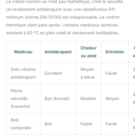
Le critère numéro un n’est pas l’esthétique, c’est la sécurité.
Un revêtement antidérapant avec une classification R11
minimum (norme DIN 51130) est indispensable. Le confort
thermique vient juste après : certains matériaux sombres
montent à 60 °C en plein soleil et deviennent inutilisables.
Chaleur
Matériau
Antidérapant
Entretien
au pied
i
Grès cérame
Moyen
Excellent
Facile
antidérapant
à élevé
Pierre
naturelle
Bon (brossé)
Modéré
Moyen
(travertin)
Bois
Bon
Faible
Facile
composite