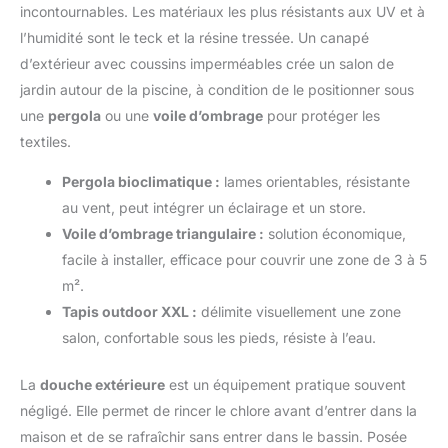
variété de plantes, des herbes aromatiques aux légumes frais.
incontournables. Les matériaux les plus résistants aux UV et à
Profitez d'un jardinage sans contrainte, tout en apportant une
l’humidité sont le teck et la résine tressée. Un canapé
touche de vert à votre espace de vie extérieur.
d’extérieur avec coussins imperméables crée un salon de
jardin autour de la piscine, à condition de le positionner sous
une
pergola
ou une
voile d’ombrage
pour protéger les
textiles.
Pergola bioclimatique :
lames orientables, résistante
au vent, peut intégrer un éclairage et un store.
Voile d’ombrage triangulaire :
solution économique,
facile à installer, efficace pour couvrir une zone de 3 à 5
m².
Tapis outdoor XXL :
délimite visuellement une zone
salon, confortable sous les pieds, résiste à l’eau.
La
douche extérieure
est un équipement pratique souvent
négligé. Elle permet de rincer le chlore avant d’entrer dans la
maison et de se rafraîchir sans entrer dans le bassin. Posée