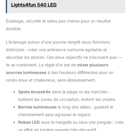
français. Nos équipes basées
d’une protection UV efficace,
Lights4fun 540 LED
intemporel qui s'adapte à toutes les décorations, du classique
en France vous accompagnent
garantissant leur longévité face
au moderne.
avant, pendant et après votre
au soleil et aux intempéries.
achat : conseils, assistance au
Grâce à cette conception
montage et support technique
robuste, la PIANA est un choix
Éclairage, sécurité et idées pas chères pour un résultat
réactif. Un accompagnement
fiable pour un usage régulier et
fiable et professionnel,
durable dans les jardins,
durable
essentiel pour un projet pergola
terrasses, cafés ou restaurants.
réussi et sans stress.
Avec ses dimensions
généreuses (304×259×218 cm)
L’éclairage autour d’une piscine remplit deux fonctions
et une surface couverte de 7,9
distinctes : créer une ambiance nocturne agréable et
m², la pergola PIANA offre un
espace idéal pour abriter un
sécuriser les abords. Ces deux objectifs ne s’excluent pas —
salon de jardin, un coin repas
ou un espace de détente. Sa
ils se combinent. La règle d’or est de
mixer plusieurs
hauteur de passage de 204 cm
assure un excellent confort,
sources lumineuses
à des hauteurs différentes pour un
tandis que sa teinte gris
rendu doux et chaleureux, sans éblouissement.
anthracite et sa finition mate
s’intègrent harmonieusement à
tous les styles d’extérieurs.
Spots encastrés
dans la plage ou les marches :
Moderne, élégante et
fonctionnelle, la PIANA
balisent les zones de circulation, évitent les chutes.
transforme chaque terrasse en
Bornes lumineuses
le long des allées : guident le
un véritable lieu de vie.
cheminement sans agresser le regard.
Ruban LED
sous la margelle ou sous une pergola : crée
un effet de lumière rasante très décoratif.