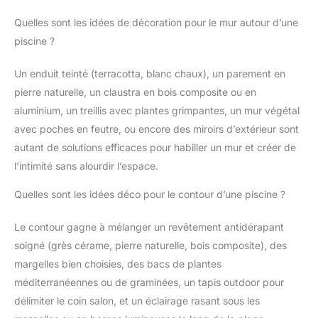
Lumineuse Piscine, Étanches et
poussette qui endommageront
d'insérer la base dans la lampe et d'insérer l'éclairage solaire
Résistants à la Décoloration :
la lampe （Remarque: s'il vous
Quelles sont les idées de décoration pour le mur autour d’une
dans le sol. La lumière fonctionnera automatiquement. Service
Transformez votre piscine en
plaît déplacer le commutateur à
de qualité : si vous avez un problème avec nos feux de
une oasis cosmique ! Conçus
la position "on" avant
piscine ?
chemin, veuillez nous contacter.
avec une étanchéité IP68 et une
l'installation） 【Opération sans
base scellée à double couche,
Entretien】Les peasur jardin
Dotés de joints auto-ajustables
rond lampes exterieur solaire ne
Un enduit teinté (terracotta, blanc chaux), un parement en
exclusifs, ils étanchéifient tous
nécessitent pas de procédures
ports, et résistent à forte
d'entretien fastidieuses et vous
pierre naturelle, un claustra en bois composite ou en
pression d'eau et conditions
permettent de dire adieu à la
aluminium, un treillis avec plantes grimpantes, un mur végétal
difficiles. La technologie de
tâche de changer fréquemment
matériau renforcé de 0,3 mm
vos ampoules. Avec elle, vous
avec poches en feutre, ou encore des miroirs d’extérieur sont
d'épaisseur empêche la
pouvez profiter pleinement de
décoloration sous un soleil de
la vie. Un bon choix pour un
autant de solutions efficaces pour habiller un mur et créer de
plomb, préservant ainsi des
cadeau de jardin
teintes éclatantes pendant des
l’intimité sans alourdir l’espace.
années Installation Ultra-Simple
: Mettre en place votre led
Quelles sont les idées déco pour le contour d’une piscine ?
lampes piscine est très facile !
Il suffit de la gonfler par pompe
ou par bouche. Prête en 3
Le contour gagne à mélanger un revêtement antidérapant
secondes, même pour les
novices en décoration ! Grâce à
soigné (grès cérame, pierre naturelle, bois composite), des
la boucle intégrée en haut de
ces lampes flottantes, vous
margelles bien choisies, des bacs de plantes
pouvez les suspendre où bon
méditerranéennes ou de graminées, un tapis outdoor pour
vous semble. Qu'elles soient
suspendues au-dessus d'une
délimiter le coin salon, et un éclairage rasant sous les
piscine scintillante ou sous les
branches ondulantes d'un