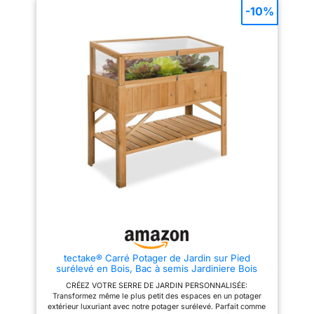
entretenir votre potager récolter
espaces comme les balcons ou
-10%
vos plantes sans effort grâce à
les terrasses, il apporte une
cette Plate-bande surélevée !
touche de nature à votre
ROBUSTESSE ET LONGÉVITÉ :
aménagement extérieur. UN
Fabriquée en acier galvanisé de
JARDIN DANS VOTRE ESPACE
haute qualité, cette jardiniere
EXTÉRIEUR AVEC CE POTAGER
exterieur est conçue pour
SURÉLEVÉ EN BOIS ! Avec ses
résister aux intempéries et aux
dimensions généreuses, ce
usages intensifs. Son fond
potager sur pied vous permet
ouvert garantit un drainage
de cultiver vos semis potager
optimal, permettant aux racines
sans vous baisser. Pratique et
de s’étendre profondément et
ergonomique, il est idéal pour
de se nourrir d’un sol fertile.
un bac à semis ou des
Idéal pour un potager exterieur,
jardinières sur pieds.
un bac jardiniere exterieur, un
Transformez votre balcon,
bac a fleur, ou un lit de jardin.
terrasse ou jardin en un
IDÉAL POUR UNE CROISSANCE
véritable havre de culture,
OPTIMALE : Grâce à sa
même en ville. FACILE À
conception conçue pour créer
RANGER GRÂCE À SA
des couches avec terre,
FONCTION PLIANTE ! Ce
compost et matières
potager ne prend pas de place
organiques, ce bac potager
lorsqu'il est replié. Que ce soit
offre des conditions parfaites
pour l'hiver ou pour changer
pour la croissance de vos
d'emplacement, son design
tectake® Carré Potager de Jardin sur Pied
plantes. Le fond ouvert évite le
pliable facilite le stockage. Un
surélevé en Bois, Bac à semis Jardiniere Bois
sur-arrosage et favorise la vie
bac à fleurs rectangulaire
avec Rangement pour Les Outils, Mini Serre
microbienne, pour des récoltes
multifonctionnel qui s’adapte à
CRÉEZ VOTRE SERRE DE JARDIN PERSONNALISÉE:
Châssis Incluse - 119 x 57 x 90 cm
abondantes et une jardinière
tous les espaces extérieurs, tout
Transformez même le plus petit des espaces en un potager
luxuriante, toute l'année ! Un
en restant pratique pour votre
extérieur luxuriant avec notre potager surélevé. Parfait comme
carré potager qui offre une
plantation toute l’année. TOUT