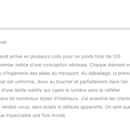
YSTÈME NEXUS SILENT & CONFORT – Les tiroirs métalliques
mme Nexus en finition graphite, dotés de la technologie Soft-
ne fermeture douce et silencieuse. Complétés par des charnières
 vérins à gaz pour portes et abattants. Testés jusqu’à 60 000
 durabilité maximale. SYSTÈME NEXUS RANGE-COUVERTS &
rganisation intégrée des couverts en polymère ABS robuste
ret
é optimale et une utilisation efficace de l’espace. Design
un usage confortable et une organisation parfaite au quotidien.
TECTION NEXUS PRO++ & LONGÉVITÉ – Les chants en
aret arrive en plusieurs colis pour un poids total de 125
stants protègent toutes les arêtes et surfaces contre les
 premier indice d’une conception sérieuse. Chaque élément e
s et l’usure. Le système PRO+ prolonge significativement la durée
d’ingénierie des aléas du transport. Au déballage, la prem
es de cuisine et garantit une qualité durable. SYSTÈME NEXUS
IGN – Poignées haut de gamme en aluminium brossé avec
mat est uniforme, doux au toucher et parfaitement dans l’air
nique pour une grande résistance et un design moderne. Les
s d’une teinte subtile qui capte la lumière sans la refléter
n hauteur compensent les irrégularités du sol et assurent une
ns de nombreux styles d’intérieurs. J’ai examiné les chants
u rendez-vous, sans éclats ni défauts apparents. On sent que
ique impeccable une fois monté.