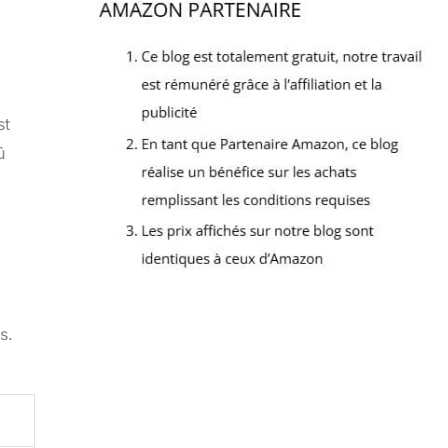
st
û
s.