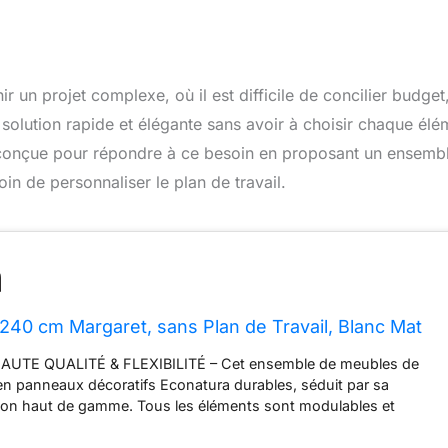
un projet complexe, où il est difficile de concilier budget
 solution rapide et élégante sans avoir à choisir chaque élé
 conçue pour répondre à ce besoin en proposant un ensemb
oin de personnaliser le plan de travail.
e 240 cm Margaret, sans Plan de Travail, Blanc Mat
UTE QUALITÉ & FLEXIBILITÉ – Cet ensemble de meubles de
 en panneaux décoratifs Econatura durables, séduit par sa
inition haut de gamme. Tous les éléments sont modulables et
inés et positionnés individuellement. Inclus : notice de
d’installation ainsi que plans de travail personnalisables selon la