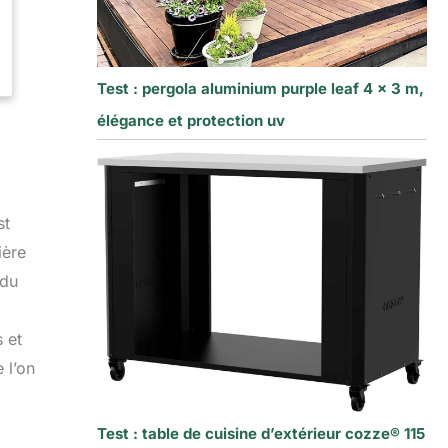
Test : pergola aluminium purple leaf 4 x 3 m,
élégance et protection uv
st
ière
 du
 et
 l’on
Test : table de cuisine d’extérieur cozze® 115