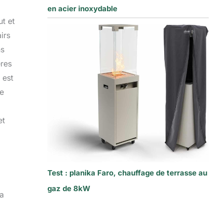
en acier inoxydable
ut et
irs
ns
ères
 est
de
et
Test : planika Faro, chauffage de terrasse au
gaz de 8kW
la