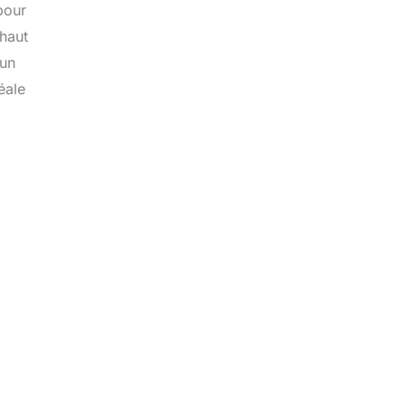
pour
haut
 un
éale