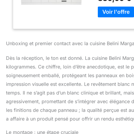
configuration. S
modernes de la ga
Close, assurent u
Soft-Close et des
cycles pour une
ORGANISATION – O
Unboxing et premier contact avec la cuisine Belini Marga
pour une visibilit
ergonomique pour 
SYSTÈME DE PRO
Dès la réception, le ton est donné. La cuisine Belini Marg
polymère ABS rési
kilogrammes. Ce chiffre, loin d’être anecdotique, est le
rayures, les choc
soigneusement emballé, protégeant les panneaux en bois 
de vie des meubl
ALUMINIUM & DES
impression visuelle est excellente. Le revêtement blanc 
revêtement galva
temps. Il ne s’agit pas d’un blanc clinique et brillant, mai
pieds réglables e
stabilité optimale.
agressivement, promettant de s’intégrer avec élégance da
les finitions de chaque panneau ; la qualité perçue est a
a affaire à un produit pensé pour offrir un rendu esthét
Le montage : une étape cruciale