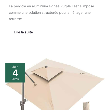
La pergola en aluminium signée Purple Leaf s’impose
comme une solution structurée pour aménager une
terrasse
Lire la suite
Test
Juin
du
4
parasol
déporté
2026
LKINBO
3x4m
inclinable
avec
housse
et