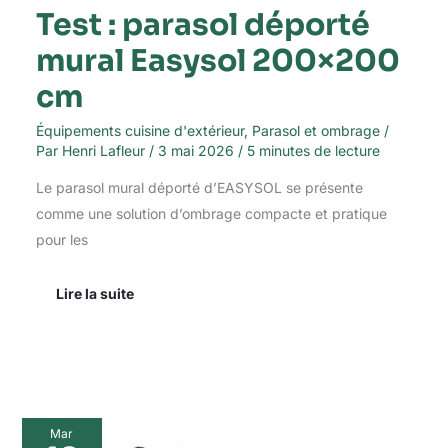
Test : parasol déporté
mural Easysol 200×200
cm
Équipements cuisine d'extérieur
,
Parasol et ombrage
/
Par
Henri Lafleur
/
3 mai 2026
/
5 minutes de lecture
Le parasol mural déporté d’EASYSOL se présente
comme une solution d’ombrage compacte et pratique
pour les
Lire la suite
Test
Mar
de