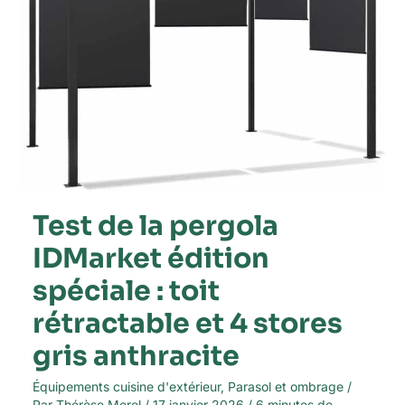
spéciale
:
toit
rétractable
et
4
stores
gris
anthracite
Test de la pergola
IDMarket édition
spéciale : toit
rétractable et 4 stores
gris anthracite
Équipements cuisine d'extérieur
,
Parasol et ombrage
/
Par
Thérèse Morel
/
17 janvier 2026
/
6 minutes de