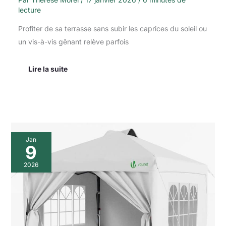
lecture
Profiter de sa terrasse sans subir les caprices du soleil ou
un vis-à-vis gênant relève parfois
Lire la suite
Test
Jan
de
9
la
tonnelle
2026
Vounot
3x3m
:
installation
facile
et