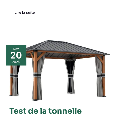
Lire la suite
Test
Nov
de
20
la
tonnelle
2025
Outsunny
4×3
m
:
toit
rigide
et
rideaux
élégants
Test de la tonnelle