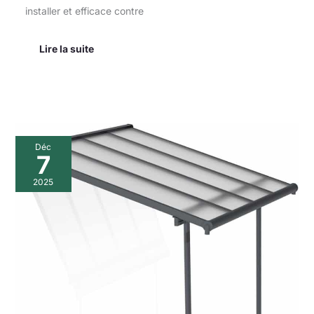
installer et efficace contre
Lire la suite
Test
Déc
de
7
la
pergola
2025
Canopia
Sierra
:
élégance
et
protection
toute
l’année