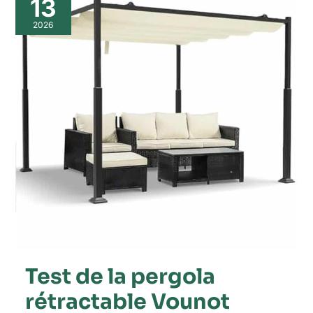
13
la
pergola
2026
rétractable
Vounot
3x3m
:
élégance
et
protection
pour
votre
jardin
Test de la pergola
rétractable Vounot