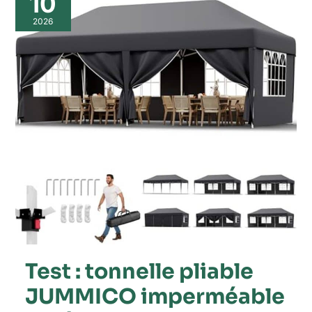
10
tonnelle
pliable
2026
JUMMICO
imperméable
et
réglable
Test : tonnelle pliable
JUMMICO imperméable