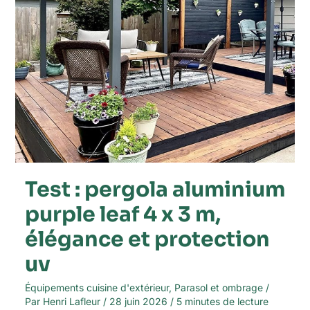
3
m,
élégance
et
protection
uv
Test : pergola aluminium
purple leaf 4 x 3 m,
élégance et protection
uv
Équipements cuisine d'extérieur
,
Parasol et ombrage
/
Par
Henri Lafleur
/
28 juin 2026
/
5 minutes de lecture