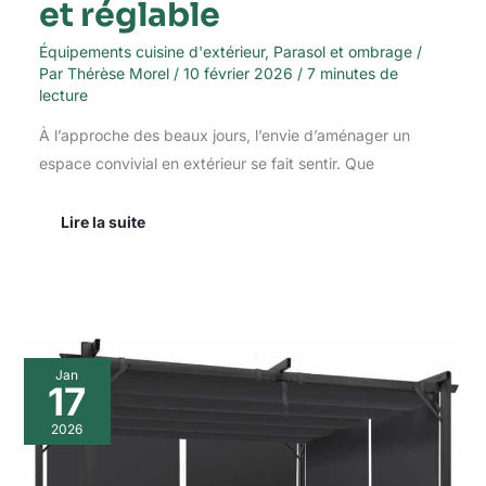
et réglable
Équipements cuisine d'extérieur
,
Parasol et ombrage
/
Par
Thérèse Morel
/
10 février 2026
/
7 minutes de
lecture
À l’approche des beaux jours, l’envie d’aménager un
espace convivial en extérieur se fait sentir. Que
Lire la suite
Test
Jan
de
17
la
pergola
2026
IDMarket
édition