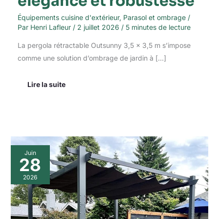
élégance et robustesse
Équipements cuisine d'extérieur
,
Parasol et ombrage
/
Par
Henri Lafleur
/
2 juillet 2026
/
5 minutes de lecture
La pergola rétractable Outsunny 3,5 x 3,5 m s’impose
comme une solution d’ombrage de jardin à […]
Lire la suite
Test
Juin
:
28
pergola
aluminium
2026
purple
leaf
4
x