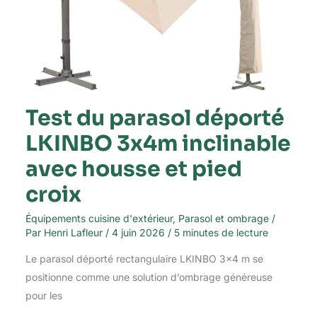
pied
croix
Test du parasol déporté
LKINBO 3x4m inclinable
avec housse et pied
croix
Équipements cuisine d'extérieur
,
Parasol et ombrage
/
Par
Henri Lafleur
/
4 juin 2026
/
5 minutes de lecture
Le parasol déporté rectangulaire LKINBO 3×4 m se
positionne comme une solution d’ombrage généreuse
pour les