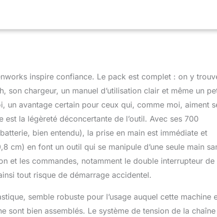
– Parfait pour les propriétaires qui veulent couper de petits
hes pour le nettoyage des tempêtes et l'élagage Tension sans
retien rapide et facile de la barre et de la chaîne (pas d'outils
léger : 1,5 kg. (avec batterie) facilite le fonctionnement. Facile à
age à bouton-poussoir, pas de gaz ou de fumées, pas de
 de bougie d'allumage et pas de corde de démarrage. Charge
rge en 60 minutes
enworks inspire confiance. Le pack est complet : on y trouv
h, son chargeur, un manuel d’utilisation clair et même un pet
oi, un avantage certain pour ceux qui, comme moi, aiment s
e est la légèreté déconcertante de l’outil. Avec ses 700
atterie, bien entendu), la prise en main est immédiate et
8 cm) en font un outil qui se manipule d’une seule main sa
ion et les commandes, notamment le double interrupteur de
 ainsi tout risque de démarrage accidentel.
lastique, semble robuste pour l’usage auquel cette machine e
îne sont bien assemblés. Le système de tension de la chaîne