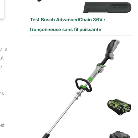
Test Bosch AdvancedChain 36V :
tronçonneuse sans fil puissante
e la
it
e
ns
st