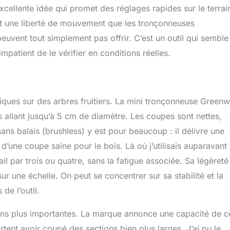
excellente idée qui promet des réglages rapides sur le terrai
ent une liberté de mouvement que les tronçonneuses
 peuvent tout simplement pas offrir. C’est un outil qui semble
s impatient de le vérifier en conditions réelles.
ques sur des arbres fruitiers. La mini tronçonneuse Green
s allant jusqu’à 5 cm de diamètre. Les coupes sont nettes,
ans balais (brushless) y est pour beaucoup : il délivre une
’une coupe saine pour le bois. Là où j’utilisais auparavant
ail par trois ou quatre, sans la fatigue associée. Sa légèreté
ur une échelle. On peut se concentrer sur sa stabilité et la
de l’outil.
ctions plus importantes. La marque annonce une capacité de 
rtent avoir coupé des sections bien plus larges. J’ai pu le