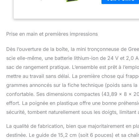
chaîne de 15,2 cm 
membres et branc
outil : pour un ent
nécessaires) Ultra 
utiliser : démarr
Prise en main et premières impressions
carburateur, pas
rapide : se recha
Dès l’ouverture de la boîte, la mini tronçonneuse de Gre
scie elle-même, une batterie lithium-ion de 24 V et 2,0 A
sac de rangement pratique. L’ensemble est prêt à l’empl
mettre au travail sans délai. La première chose qui frapp
grammes annoncés sur la fiche technique (poids sans la b
confortable. Ses dimensions compactes (43,89 x 8 x 20,
effort. La poignée en plastique offre une bonne préhens
sécurité, tombent naturellement sous les doigts, limitant
La qualité de fabrication, bien que majoritairement en p
destinée. Le guide de 15,2 cm (soit 6 pouces) et sa cha