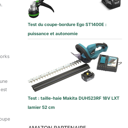
n.
Test du coupe-bordure Ego ST1400E :
puissance et autonomie
works
 une
 est
Test : taille-haie Makita DUH523RF 18V LXT
lamier 52 cm
coupe