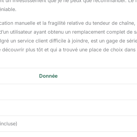
 font un investissement que je ne peux que recommander. Le f
éniable.
tion manuelle et la fragilité relative du tendeur de chaîne, 
e d’un utilisateur ayant obtenu un remplacement complet de s
ré un service client difficile à joindre, est un gage de séri
mé découvrir plus tôt et qui a trouvé une place de choix dan
Donnée
incluse)