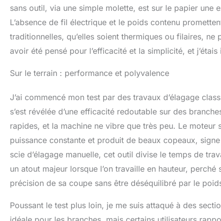
sans outil, via une simple molette, est sur le papier une 
L’absence de fil électrique et le poids contenu promett
traditionnelles, qu’elles soient thermiques ou filaires, ne
avoir été pensé pour l’efficacité et la simplicité, et j’étai
Sur le terrain : performance et polyvalence
J’ai commencé mon test par des travaux d’élagage classi
s’est révélée d’une efficacité redoutable sur des branche
rapides, et la machine ne vibre que très peu. Le moteur s
puissance constante et produit de beaux copeaux, signe d
scie d’élagage manuelle, cet outil divise le temps de trav
un atout majeur lorsque l’on travaille en hauteur, perché s
précision de sa coupe sans être déséquilibré par le poids 
Poussant le test plus loin, je me suis attaqué à des se
idéale pour les branches, mais certains utilisateurs rappo