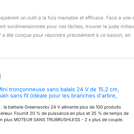
uièrent un outil à la fois maniable et efficace. Face à une 
t surdimensionnée pour ces tâches, trouver le juste milieu
 V a été conçue pour répondre précisément à ce besoin, en
ni tronçonneuse sans balais 24 V de 15,2 cm,
main sans fil (idéale pour les branches d'arbre,
e camping), batterie 2,0 Ah et chargeur inclus
 : la batterie Greenworks 24 V alimente plus de 100 produits
extérieur. Fournit 20 % de puissance en plus et 35 % de temps de
en plus MOTEUR SANS TRUBRUSHLESS - 2 x plus de couple.
puissance, des temps de fonctionnement plus longs, un
lencieux et une durée de vie prolongée du moteur Barre et