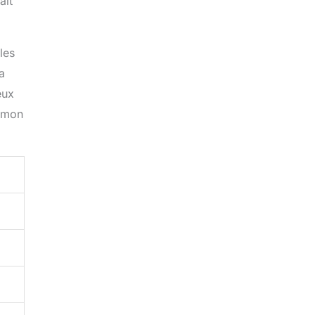
ait
les
a
eux
s mon