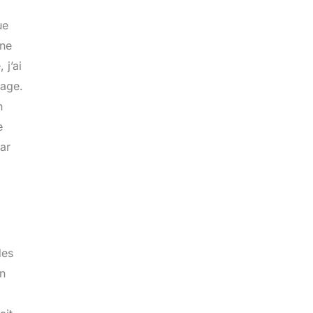
ue
une
 j’ai
rage.
n
e
ar
des
un