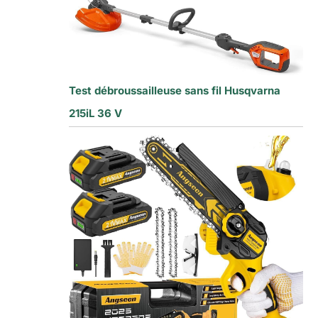
Test débroussailleuse sans fil Husqvarna
215iL 36 V