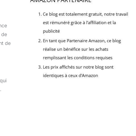
nce
e de
nt de
qui
.