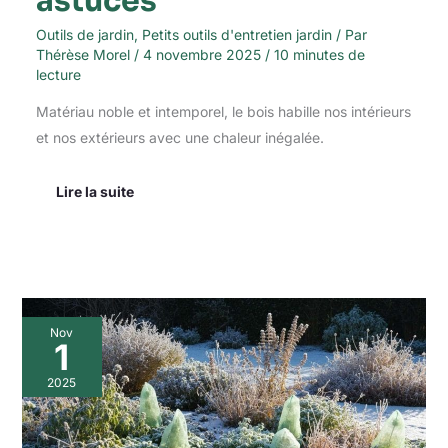
astuces
Outils de jardin
,
Petits outils d'entretien jardin
/ Par
Thérèse Morel
/
4 novembre 2025
/
10 minutes de
lecture
Matériau noble et intemporel, le bois habille nos intérieurs
et nos extérieurs avec une chaleur inégalée.
Lire la suite
Comment
Nov
protéger
1
votre
jardin
2025
en
hiver
?