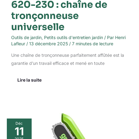
620-230 : chaîne de
tronçonneuse
universelle
Outils de jardin
,
Petits outils d'entretien jardin
/ Par
Henri
Lafleur
/
13 décembre 2025
/
7 minutes de lecture
Une chaîne de tronçonneuse parfaitement affûtée est la
garantie d’un travail efficace et mené en toute
Lire la suite
Test
Déc
de
11
la
mini
2025