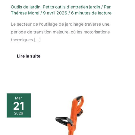
Outils de jardin
,
Petits outils d'entretien jardin
/ Par
Thérèse Morel
/
9 avril 2026
/
6 minutes de lecture
Le secteur de l’outillage de jardinage traverse une
période de transition majeure, où les motorisations
thermiques […]
Lire la suite
Test
Mar
du
21
coupe-
bordure
2026
Black+Decker
LST300
: