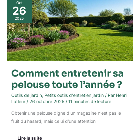
Comment
Oct
entretenir
26
sa
pelouse
2025
toute
l’année
?
Comment entretenir sa
pelouse toute l’année ?
Outils de jardin
,
Petits outils d'entretien jardin
/ Par
Henri
Lafleur
/
26 octobre 2025
/
11 minutes de lecture
Obtenir une pelouse digne d’un magazine n’est pas le
fruit du hasard, mais celui d’une attention
Lire la suite