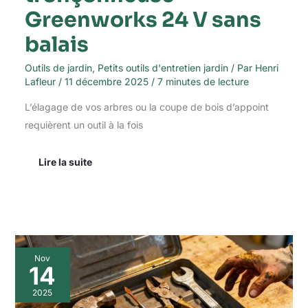
Greenworks 24 V sans
balais
Outils de jardin
,
Petits outils d'entretien jardin
/ Par
Henri
Lafleur
/
11 décembre 2025
/
7 minutes de lecture
L’élagage de vos arbres ou la coupe de bois d’appoint
requièrent un outil à la fois
Lire la suite
Indispensables
Nov
pour
14
une
boîte
2025
à