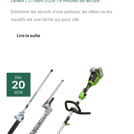
Lafleur
/
21 mars 2026
/
6 minutes de lecture
Entretenir les abords d’une pelouse, les allées ou les
massifs est une tâche qui peut vite
Lire la suite
Test
Déc
Greenworks
20
coupe-
bordures
2025
2x24V
polyvalent