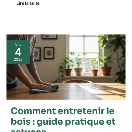
Lire la suite
Comment
Nov
entretenir
4
le
bois
2025
:
guide
pratique
et
astuces
Comment entretenir le
bois : guide pratique et