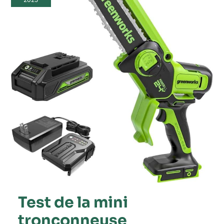
tronçonneuse
Greenworks
24
V
sans
balais
Test de la mini
tronçonneuse