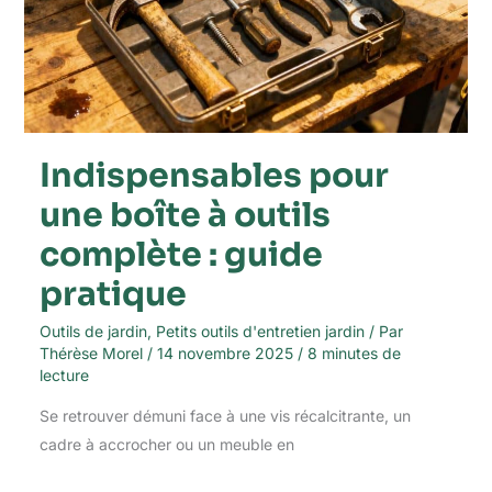
outils
complète
:
guide
pratique
Indispensables pour
une boîte à outils
complète : guide
pratique
Outils de jardin
,
Petits outils d'entretien jardin
/ Par
Thérèse Morel
/
14 novembre 2025
/
8 minutes de
lecture
Se retrouver démuni face à une vis récalcitrante, un
cadre à accrocher ou un meuble en