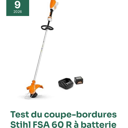
du
9
coupe-
bordures
2026
Stihl
FSA
60
R
à
batterie
Test du coupe-bordures
Stihl FSA 60 R à batterie