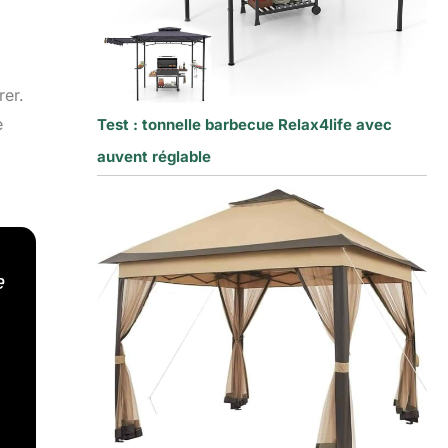
er.
e
Test : tonnelle barbecue Relax4life avec
auvent réglable
e