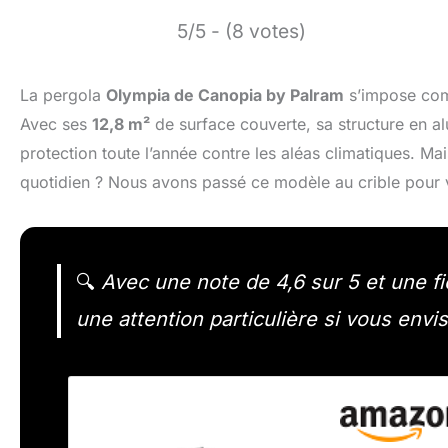
5/5 - (8 votes)
La pergola
Olympia de Canopia by Palram
s’impose comm
Avec ses
12,8 m²
de surface couverte, sa structure en a
protection toute l’année contre les aléas climatiques. M
quotidien ? Nous avons passé ce modèle au crible pour vo
🔍
Avec une note de 4,6 sur 5 et une fi
une attention particulière si vous env