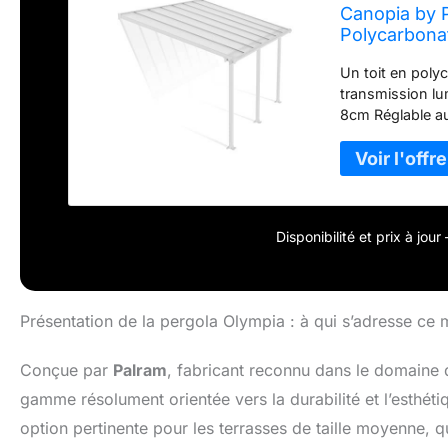
Canopia by 
Polycarbona
Terrasse To
Un toit en poly
transmission l
8cm Réglable au
pour un réglage
sont incluses
Disponibilité et prix à jou
Présentation de la pergola Olympia : à qui s’adresse ce 
Conçue par
Palram
, fabricant reconnu dans le domaine d
gamme résolument orientée vers la durabilité et l’esthé
option pertinente pour les terrasses de taille moyenne, q