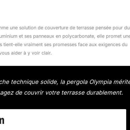
e une solution de couverture de terrasse pensée pour dur
luminium et ses panneaux en polycarbonate, elle promet un
ais tient-elle vraiment ses promesses face aux exigences du
us aider à y voir clair.
che technique solide, la pergola Olympia mérit
isagez de couvrir votre terrasse durablement.