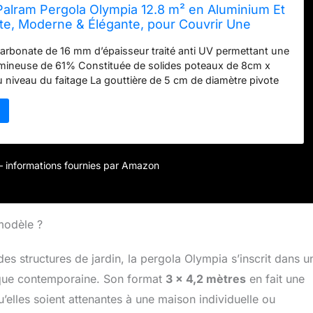
Palram Pergola Olympia 12.8 m² en Aluminium Et
te, Moderne & Élégante, pour Couvrir Une
ute L’année (Blanc)
carbonate de 16 mm d’épaisseur traité anti UV permettant une
umineuse de 61% Constituée de solides poteaux de 8cm x
 niveau du faitage La gouttière de 5 cm de diamètre pivote
 en fonction de vos besoins Les platines de fixation au sol
r – informations fournies par Amazon
modèle ?
es structures de jardin, la pergola Olympia s’inscrit dans u
tique contemporaine. Son format
3 x 4,2 mètres
en fait une
u’elles soient attenantes à une maison individuelle ou