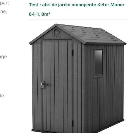
part
Test : abri de jardin monopente Keter Manor
nne,
64-1, 8m²
tage
té