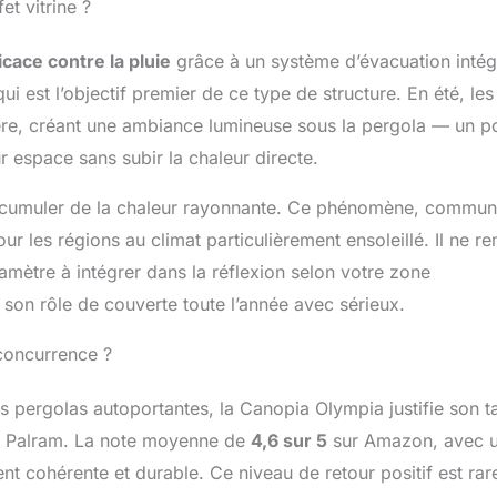
et vitrine ?
icace contre la pluie
grâce à un système d’évacuation intég
i est l’objectif premier de ce type de structure. En été, les
ière, créant une ambiance lumineuse sous la pergola — un po
ur espace sans subir la chaleur directe.
 accumuler de la chaleur rayonnante. Ce phénomène, commun
r les régions au climat particulièrement ensoleillé. Il ne r
amètre à intégrer dans la réflexion selon votre zone
son rôle de couverte toute l’année avec sérieux.
 concurrence ?
 pergolas autoportantes, la Canopia Olympia justifie son ta
 de Palram. La note moyenne de
4,6 sur 5
sur Amazon, avec 
ient cohérente et durable. Ce niveau de retour positif est rar