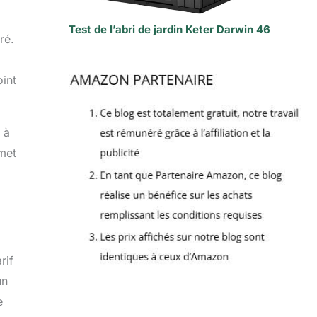
Test de l’abri de jardin Keter Darwin 46
ré.
int
 à
emet
rif
un
e