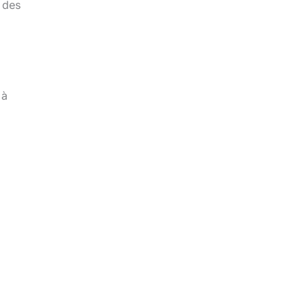
é des
 à