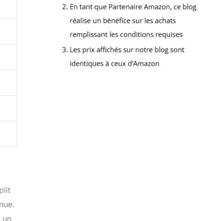
lit
nue.
t un