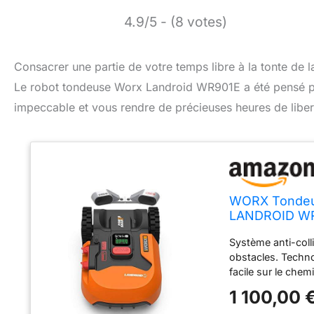
4.9/5 - (8 votes)
Consacrer une partie de votre temps libre à la tonte de l
Le robot tondeuse Worx Landroid WR901E a été pensé pou
impeccable et vous rendre de précieuses heures de liber
WORX Tondeus
LANDROID WR9
Pluie, Contrô
Système anti-coll
Collision)
obstacles. Techno
facile sur le chemi
Vous pouvez cont
1 100,00 
aucune programma