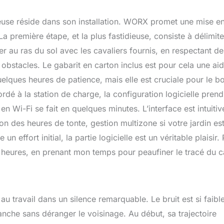
euse réside dans son installation. WORX promet une mise e
 La première étape, et la plus fastidieuse, consiste à délimite
xer au ras du sol avec les cavaliers fournis, en respectant de
obstacles. Le gabarit en carton inclus est pour cela une ai
lques heures de patience, mais elle est cruciale pour le b
dé à la station de charge, la configuration logicielle prend
en Wi-Fi se fait en quelques minutes. L’interface est intuitiv
n des heures de tonte, gestion multizone si votre jardin es
n effort initial, la partie logicielle est un véritable plaisir.
s heures, en prenant mon temps pour peaufiner le tracé du c
u travail dans un silence remarquable. Le bruit est si faibl
imanche sans déranger le voisinage. Au début, sa trajectoire