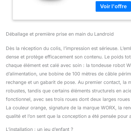
bouton Composant
1 Câble périphériq
recharge, 130 Har
Ah, 2 Fil périphér
Déballage et première prise en main du Landroid
Dès la réception du colis, l’impression est sérieuse. L’em
dense et protège efficacement son contenu. Le poids total
chaque élément est calé avec soin : la tondeuse robot 
d’alimentation, une bobine de 100 mètres de câble périmé
rechange et un gabarit de pose. Au premier contact, la m
robustes, tandis que certains éléments structurels en acie
fonctionnel, avec ses trois roues dont deux larges roues
La couleur orange, signature de la marque WORX, la rend
qualité et l’on sent que la conception a été pensée pour a
L’installation : un jeu d’enfant ?