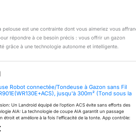
a pelouse est une contrainte dont vous aimeriez vous affran
r répondre à ce besoin précis : vous offrir un gazon
té grâce à une technologie autonome et intelligente.
e Robot connectée/Tondeuse à Gazon sans Fil
01E(WR130E+ACS), jusqu'à 300m² (Tond sous la
le à Distance, Gestion multizone, Système Anti-
ision: Un Landroid équipé de l’option ACS évite sans efforts des
logie AIA: La technologie de coupe AIA garantit un passage
n étroit et améliore à la fois l'efficacité de la tonte. App contrôle:
rôler Android à distance par votre smartphone. Plug-N-Play:
€
tion nécessaire - commencez à tondre en appuyant sur un