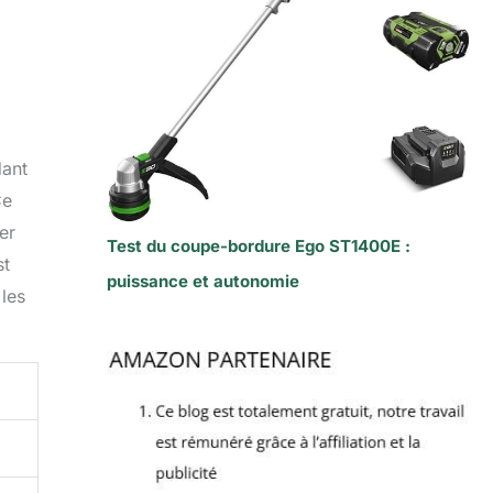
dant
Ce
er
Test du coupe-bordure Ego ST1400E :
st
puissance et autonomie
 les