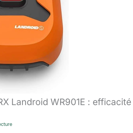
X Landroid WR901E : efficacité 
ecture