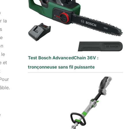
n
r la
s
de
on
 le
Test Bosch AdvancedChain 36V :
e et
tronçonneuse sans fil puissante
t
 Pour
âble.
e