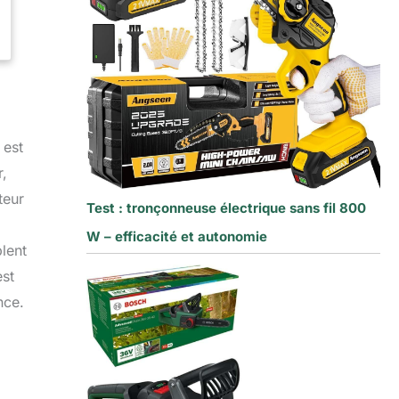
 est
r,
teur
Test : tronçonneuse électrique sans fil 800
W – efficacité et autonomie
lent
est
nce.