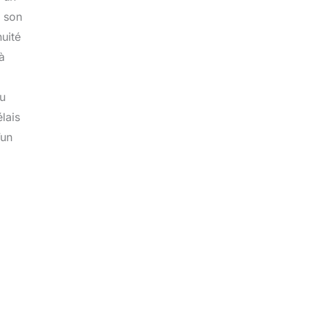
à son
nuité
à
du
lais
’un