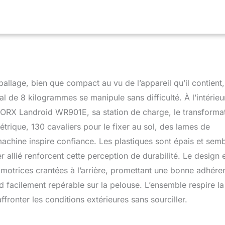
s inclus: 1 WORX Landroid S WR130E, 1 Système anti-collision,
ue à 2 connecteurs, 9 lames et vis, 1 Clé Allen, 1 Station de
engs, 1 Alimenter, 130 m Câble périphérique, 1 batterie 20 V 2.0
ique vide, 1 Modèle
ballage, bien que compact au vu de l’appareil qu’il contient,
 de 8 kilogrammes se manipule sans difficulté. À l’intérieu
WORX Landroid WR901E, sa station de charge, le transforma
trique, 130 cavaliers pour le fixer au sol, des lames de
achine inspire confiance. Les plastiques sont épais et semb
r allié renforcent cette perception de durabilité. Le design 
 motrices crantées à l’arrière, promettant une bonne adhére
 facilement repérable sur la pelouse. L’ensemble respire la
ffronter les conditions extérieures sans sourciller.