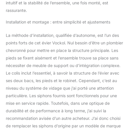
ustensiles. Ce
intuitif et la stabilité de l’ensemble, une fois monté, est
mécanisme pratique
rassurante.
assure une grande
facilité d'utilisation et un
Installation et montage : entre simplicité et ajustements
confort optimal dans
votre cuisine. Étagère
La méthode d’installation, qualifiée d’autonome, est l’un des
Inférieure pour
points forts de cet évier Vockol. Nul besoin d’être un plombier
Rangement - L'évier
dispose d'une étagère
chevronné pour mettre en place la structure principale. Les
inférieure robuste, idéale
pieds se fixent aisément et l’ensemble trouve sa place sans
pour ranger des produits
nécessiter de meuble de support ou d’intégration complexe.
de nettoyage, des bols
Le colis inclut l’essentiel, à savoir la structure de l’évier avec
ou d'autres ustensiles de
cuisine. Ce rangement
ses deux bacs, les pieds et le robinet. Cependant, c’est au
supplémentaire permet
niveau du système de vidage que j’ai porté une attention
de garder votre cuisine
particulière. Les siphons fournis sont fonctionnels pour une
bien organisée, avec tout
mise en service rapide. Toutefois, dans une optique de
à portée de main pour un
usage pratique au
durabilité et de performance à long terme, j’ai suivi la
quotidien. Service Client
recommandation avisée d’un autre acheteur. J’ai donc choisi
Exceptionnel - Notre
de remplacer les siphons d’origine par un modèle de marque
service client est à votre