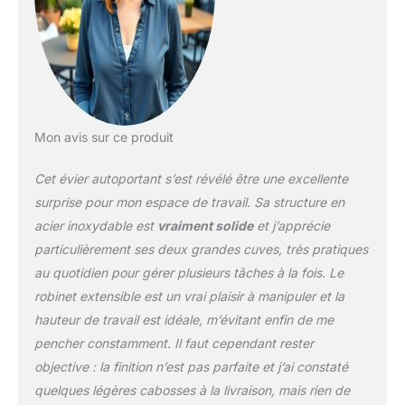
parfaits pour laver des
assiettes, des casseroles
ou pour faire tremper des
ustensiles. Les grandes
dimensions permettent
une utilisation simultanée
des deux basins,
Mon avis sur ce produit
facilitant ainsi le travail en
cuisine de manière
Cet évier autoportant s’est révélé être une excellente
efficace. Robinet
Extractible - Le robinet
surprise pour mon espace de travail. Sa structure en
extractible fourni permet
acier inoxydable est
vraiment solide
et j’apprécie
de passer facilement
particulièrement ses deux grandes cuves, très pratiques
entre l'eau chaude et
au quotidien pour gérer plusieurs tâches à la fois. Le
froide. Le tuyau flexible
facilite le lavage des
robinet extensible est un vrai plaisir à manipuler et la
assiettes, casseroles et
hauteur de travail est idéale, m’évitant enfin de me
ustensiles. Ce
pencher constamment. Il faut cependant rester
mécanisme pratique
objective : la finition n’est pas parfaite et j’ai constaté
assure une grande
facilité d'utilisation et un
quelques légères cabosses à la livraison, mais rien de