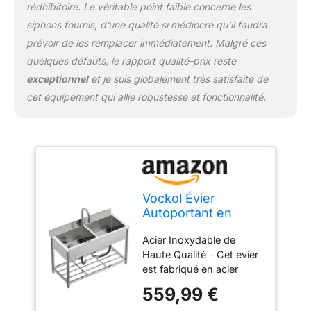
confort optimal dans
rédhibitoire. Le véritable point faible concerne les
votre cuisine. Étagère
siphons fournis, d’une qualité si médiocre qu’il faudra
Inférieure pour
prévoir de les remplacer immédiatement. Malgré ces
Rangement - L'évier
dispose d'une étagère
quelques défauts, le rapport qualité-prix reste
inférieure robuste, idéale
exceptionnel
et je suis globalement très satisfaite de
pour ranger des produits
cet équipement qui allie robustesse et fonctionnalité.
de nettoyage, des bols
ou d'autres ustensiles de
cuisine. Ce rangement
supplémentaire permet
de garder votre cuisine
bien organisée, avec tout
à portée de main pour un
Vockol Évier
usage pratique au
Autoportant en
quotidien. Service Client
Acier Inox 2 Bacs,
Exceptionnel - Notre
Acier Inoxydable de
Évier de Cuisine
service client est à votre
Haute Qualité - Cet évier
Commercial avec
disposition pour toute
est fabriqué en acier
Robinet Extensible,
question ou assistance.
inoxydable de haute
Évier Professionnel
559,99 €
Nous garantissons une
qualité, reconnu pour sa
pour Extérieur,
expérience d’achat fluide