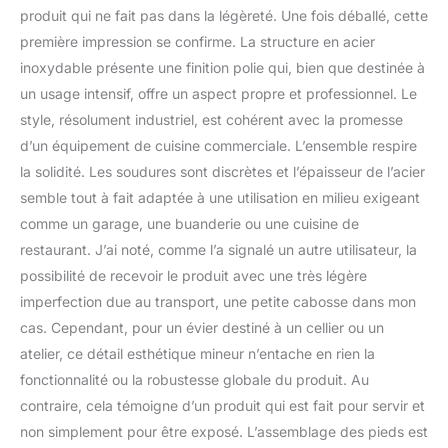
fonctionnelle. 2 Grands
produit qui ne fait pas dans la légèreté. Une fois déballé, cette
Basins Profonds - L'évier
première impression se confirme. La structure en acier
dispose de deux basins
inoxydable présente une finition polie qui, bien que destinée à
spacieux et profonds,
un usage intensif, offre un aspect propre et professionnel. Le
parfaits pour laver des
assiettes, des casseroles
style, résolument industriel, est cohérent avec la promesse
ou pour faire tremper des
d’un équipement de cuisine commerciale. L’ensemble respire
ustensiles. Les grandes
la solidité. Les soudures sont discrètes et l’épaisseur de l’acier
dimensions permettent
semble tout à fait adaptée à une utilisation en milieu exigeant
une utilisation simultanée
des deux basins,
comme un garage, une buanderie ou une cuisine de
facilitant ainsi le travail en
restaurant. J’ai noté, comme l’a signalé un autre utilisateur, la
cuisine de manière
possibilité de recevoir le produit avec une très légère
efficace. Robinet
imperfection due au transport, une petite cabosse dans mon
Extractible - Le robinet
extractible fourni permet
cas. Cependant, pour un évier destiné à un cellier ou un
de passer facilement
atelier, ce détail esthétique mineur n’entache en rien la
entre l'eau chaude et
fonctionnalité ou la robustesse globale du produit. Au
froide. Le tuyau flexible
contraire, cela témoigne d’un produit qui est fait pour servir et
facilite le lavage des
assiettes, casseroles et
non simplement pour être exposé. L’assemblage des pieds est