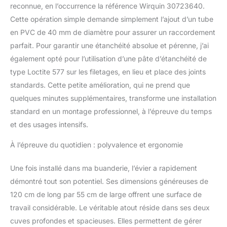
reconnue, en l’occurrence la référence Wirquin 30723640.
disposition pour toute
Cette opération simple demande simplement l’ajout d’un tube
question ou assistance.
Nous garantissons une
en PVC de 40 mm de diamètre pour assurer un raccordement
expérience d’achat fluide
parfait. Pour garantir une étanchéité absolue et pérenne, j’ai
et sommes toujours
également opté pour l’utilisation d’une pâte d’étanchéité de
prêts à vous aider avec
type Loctite 577 sur les filetages, en lieu et place des joints
professionnalisme et
efficacité.
standards. Cette petite amélioration, qui ne prend que
quelques minutes supplémentaires, transforme une installation
standard en un montage professionnel, à l’épreuve du temps
et des usages intensifs.
À l’épreuve du quotidien : polyvalence et ergonomie
Une fois installé dans ma buanderie, l’évier a rapidement
démontré tout son potentiel. Ses dimensions généreuses de
120 cm de long par 55 cm de large offrent une surface de
travail considérable. Le véritable atout réside dans ses deux
cuves profondes et spacieuses. Elles permettent de gérer