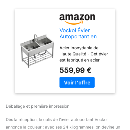
Vockol Évier
Autoportant en
Acier Inox 2 Bacs,
Acier Inoxydable de
Évier de Cuisine
Haute Qualité - Cet évier
Commercial avec
est fabriqué en acier
Robinet Extensible,
inoxydable de haute
Évier Professionnel
559,99 €
qualité, reconnu pour sa
pour Extérieur,
résistance et sa
Cuisine, Garage et
durabilité. Sa surface
Restaurant, 55P x
brillante est facile à
120L x 94H cm
entretenir et conserve
son aspect esthétique
Déballage et première impression
même après une
utilisation intensive,
Dès la réception, le colis de l’évier autoportant Vockol
parfait pour une cuisine
moderne et
annonce la couleur : avec ses 24 kilogrammes, on devine un