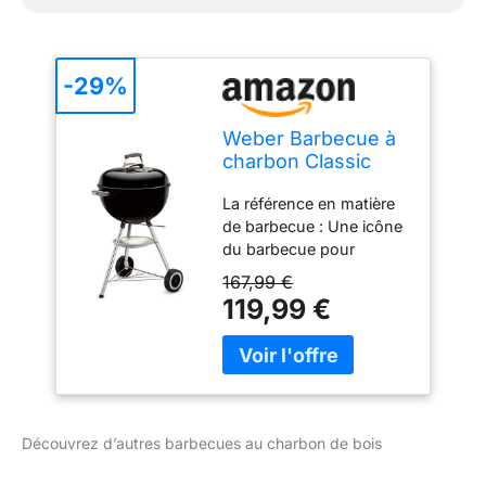
-29%
Weber Barbecue à
charbon Classic
Kettle
La référence en matière
de barbecue : Une icône
du barbecue pour
chaque jardin et terrasse,
167,99 €
le Classic Kettle est doté
119,99 €
d'un design intemporel
et des fonctionnalités
pratiques Robuste : La
cuve et le couvercle en
acier émaillé résistent à la
chaleur élevée et sont
Découvrez d’autres barbecues au charbon de bois
faciles à nettoyer, avec
un clapet de ventilation