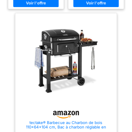
Articles livrés : 1 x
une grille surélevée pour le
permet de garder un œil sur le
Barbecue à charbon
maintien au chaud
point de cuisson exact de vos
SURVEILLANCE ET CUISSON
créations culinaires sans avoir à
Weber Classic Kettle, 47
UNIFORME - Le couvercle
ouvrir le couvercle et à laisser
cm, avec roues, noir
intègre un thermomètre pour un
s'échapper une chaleur
contrôle constant de la
précieuse. Effet four pour une
température interne ; le système
cuisson à cœur : le barbecue au
de fermeture favorise une
charbon de bois haut de gamme
répartition homogène de la
KESSER offre un effet four
chaleur pour des résultats
unique grâce à son couvercle
précis sur la viande, le poisson
fermé. Cela permet non
et les légumes STRUCTURE EN
seulement d'éviter que les
ACIER RÉSISTANT - Le châssis
graisses s’enflamment, mais
en acier avec revêtement par
aussi de cuire parfaitement de
poudre prévient la corrosion et
gros morceaux de viande.
assure une grande stabilité ; les
Utilisation polyvalente avec
roues robustes facilitent le
tuyau de cheminée options de
déplacement dans le jardin ou
ventilation : le tuyau de
sur la terrasse, faisant de ce
cheminée permet non seulement
barbecue au charbon portable
d'évacuer l'excès de fumée,
un équipement durable
mais est également idéal pour
ACCESSOIRES ET HOUSSE
fumer le poisson et la viande.
INCLUS - L'ensemble comprend
Trois ouvertures d'aération
une grande fourchette, une
assurent une ventilation et une
spatule, un couteau, un pinceau
circulation optimales. Éléments
et une pince pour la
pratiques pour le confort et la
manipulation des aliments ; le
mobilité : le barbecue KESSER
tectake® Barbecue au Charbon de bois
barbecue au charbon est fourni
est doté d’étagères rabattables,
110x64x104 cm, Bac à charbon réglable en
avec une housse de protection
de 8 crochets pour des
hauteur, Tiroir à cendres, 4 Volets d'aération,
sur mesure pour protéger les
accessoires, d’un décapsuleur