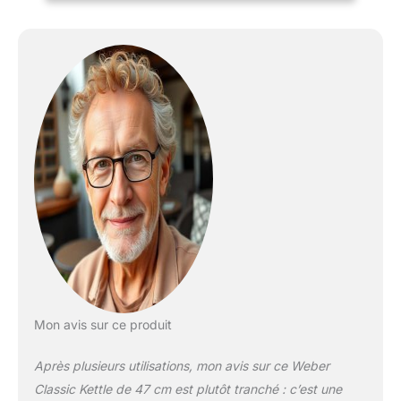
acier émaillé résistent à la
chaleur élevée et sont
faciles à nettoyer, avec
un clapet de ventilation
en aluminium résistant à
la rouille et un
thermomètre de
couvercle intégré Griller
en toute simplicité : Avec
une grille épaisse en
acier de 47 cm, deux rails
à charbon pour faciliter
l'installation des
briquettes, un crochet de
couvercle pour un accès
mains libres Confort
maximum : Le système
Mon avis sur ce produit
de nettoyage One-Touch
élimine rapidement les
Après plusieurs utilisations, mon avis sur ce Weber
cendres, avec un
cendrier amovible pour
Classic Kettle de 47 cm est plutôt tranché : c’est une