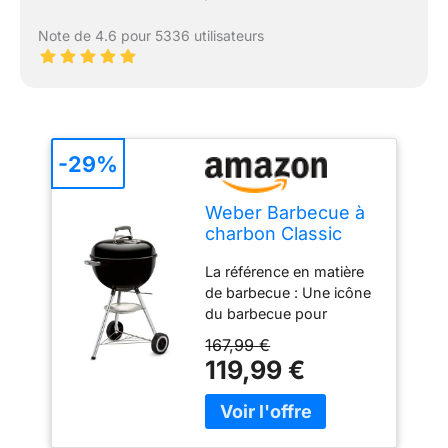
Note de 4.6 pour 5336 utilisateurs
-29%
Weber Barbecue à
charbon Classic
Kettle
La référence en matière
de barbecue : Une icône
du barbecue pour
chaque jardin et terrasse,
167,99 €
le Classic Kettle est doté
119,99 €
d'un design intemporel
et des fonctionnalités
pratiques Robuste : La
cuve et le couvercle en