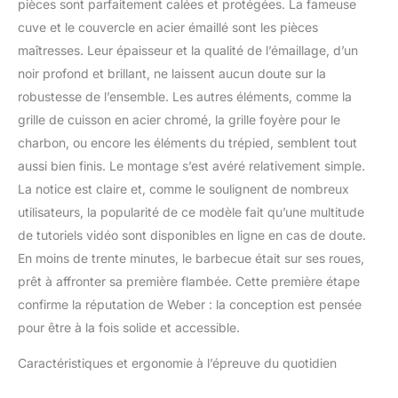
pièces sont parfaitement calées et protégées. La fameuse
une grille épaisse en
cuve et le couvercle en acier émaillé sont les pièces
acier de 47 cm, deux rails
à charbon pour faciliter
maîtresses. Leur épaisseur et la qualité de l’émaillage, d’un
l'installation des
noir profond et brillant, ne laissent aucun doute sur la
briquettes, un crochet de
robustesse de l’ensemble. Les autres éléments, comme la
couvercle pour un accès
grille de cuisson en acier chromé, la grille foyère pour le
mains libres Confort
maximum : Le système
charbon, ou encore les éléments du trépied, semblent tout
de nettoyage One-Touch
aussi bien finis. Le montage s’est avéré relativement simple.
élimine rapidement les
La notice est claire et, comme le soulignent de nombreux
cendres, avec un
utilisateurs, la popularité de ce modèle fait qu’une multitude
cendrier amovible pour
un nettoyage facile ;
de tutoriels vidéo sont disponibles en ligne en cas de doute.
Équipé de roues
En moins de trente minutes, le barbecue était sur ses roues,
durables et de pieds
prêt à affronter sa première flambée. Cette première étape
faciles à assembler
confirme la réputation de Weber : la conception est pensée
Articles livrés : 1 x
Barbecue à charbon
pour être à la fois solide et accessible.
Weber Classic Kettle, 47
Caractéristiques et ergonomie à l’épreuve du quotidien
cm, avec roues, noir