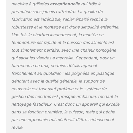
un nettoyage facile ;
machine à grillades
exceptionnelle
qui frôle la
Équipé de roues
perfection sans jamais l’atteindre. La qualité de
durables et de pieds
fabrication est indéniable, l’acier émaillé respire la
faciles à assembler
Articles livrés : 1 x
robustesse et le montage est d’une simplicité enfantine.
Barbecue à charbon
Une fois le charbon incandescent, la montée en
Weber Classic Kettle, 47
température est rapide et la cuisson des aliments est
cm, avec roues, noir
tout simplement parfaite, avec une chaleur homogène
qui saisit les viandes à merveille. Cependant, pour un
barbecue à ce prix, certains détails agacent
franchement au quotidien : les poignées en plastique
dénotent avec la qualité générale, le support de
couvercle est tout sauf pratique et le système de
gestion des cendres est presque archaïque, rendant le
nettoyage fastidieux. C’est donc un appareil qui excelle
dans sa fonction première, la cuisson, mais qui pèche
par une ergonomie qui mériterait d’être sérieusement
revue.