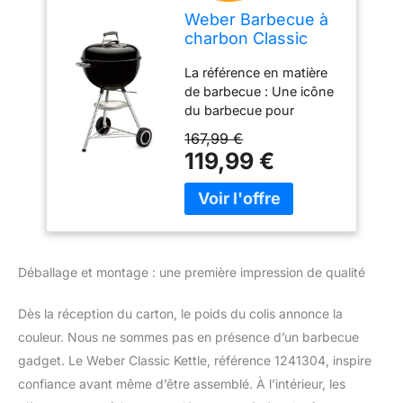
Weber Barbecue à
charbon Classic
Kettle
La référence en matière
de barbecue : Une icône
du barbecue pour
chaque jardin et terrasse,
167,99 €
le Classic Kettle est doté
119,99 €
d'un design intemporel
et des fonctionnalités
pratiques Robuste : La
cuve et le couvercle en
acier émaillé résistent à la
chaleur élevée et sont
Déballage et montage : une première impression de qualité
faciles à nettoyer, avec
un clapet de ventilation
Dès la réception du carton, le poids du colis annonce la
en aluminium résistant à
couleur. Nous ne sommes pas en présence d’un barbecue
la rouille et un
thermomètre de
gadget. Le Weber Classic Kettle, référence 1241304, inspire
couvercle intégré Griller
confiance avant même d’être assemblé. À l’intérieur, les
en toute simplicité : Avec