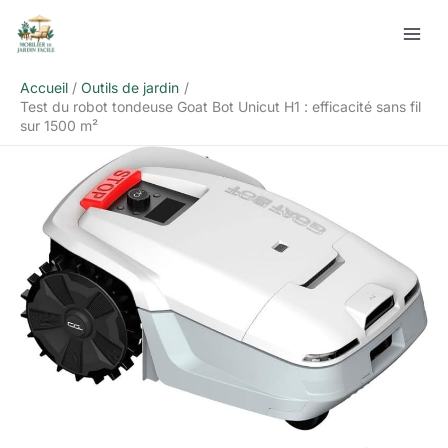
Aller
Rechercher
au
contenu
Accueil
Outils de jardin
Test du robot tondeuse Goat Bot Unicut H1 : efficacité sans fil
sur 1500 m²