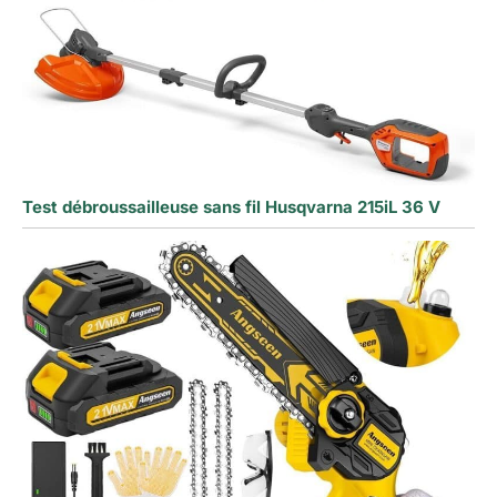
Test débroussailleuse sans fil Husqvarna 215iL 36 V