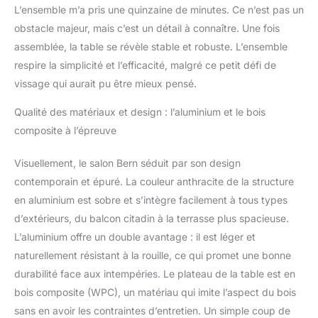
L’ensemble m’a pris une quinzaine de minutes. Ce n’est pas un
robuste et étanche en
bois / plastique. Les
obstacle majeur, mais c’est un détail à connaître. Une fois
patins de protection
assemblée, la table se révèle stable et robuste. L’ensemble
protègent le sol des
respire la simplicité et l’efficacité, malgré ce petit défi de
rayures permettant une
vissage qui aurait pu être mieux pensé.
utilisation à l'extérieur
comme à l'intérieur.
Qualité des matériaux et design : l’aluminium et le bois
CONFORT ÉLEVÉ - Le
composite à l’épreuve
dossier réglable en 7
positions et les sièges
larges garantissent une
Visuellement, le salon Bern séduit par son design
adaptation parfaite au
contemporain et épuré. La couleur anthracite de la structure
corps. Un confort
en aluminium est sobre et s’intègre facilement à tous types
d'assise ou de couchage
d’extérieurs, du balcon citadin à la terrasse plus spacieuse.
exceptionnel. Le
revêtement des chaises
L’aluminium offre un double avantage : il est léger et
est respirant et empêche
naturellement résistant à la rouille, ce qui promet une bonne
ainsi la transpiration,
durabilité face aux intempéries. Le plateau de la table est en
même au bout de
bois composite (WPC), un matériau qui imite l’aspect du bois
plusieurs heures - Idéal
sans en avoir les contraintes d’entretien. Un simple coup de
pour les chaudes