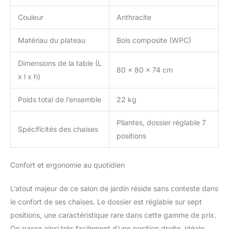
Dimensions table (LxlxH)
: 180 x 90 x 74 cm
Couleur
Anthracite
/Dimensions chaise
haute (pxlxH) : 65 x 60 x
Matériau du plateau
Bois composite (WPC)
111 cm / Matériau cadre
table / chaise : aluminium
Dimensions de la table (L
laqué avec vis en acier
80 x 80 x 74 cm
x l x h)
inoxydable / Matériau
plateau de table : bois
composite (WPC) /
Poids total de l’ensemble
22 kg
Matériau revêtement
chaise (tissu) : 70%
Pliantes, dossier réglable 7
Spécificités des chaises
Polychlorure de vinyle
positions
(PVC) / 30% Polyester /
Couleur cadre / plateau
de table : anthracite /
Confort et ergonomie au quotidien
Couleur revêtement
chaise (tissu) : noir
L’atout majeur de ce salon de jardin réside sans conteste dans
le confort de ses chaises. Le dossier est réglable sur sept
positions, une caractéristique rare dans cette gamme de prix.
On passe ainsi très facilement d’une position droite, idéale