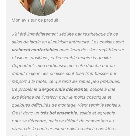
vous-même nos
mobiliers de jardin
durables pour votre
maison ! MATÉRIAUX
Mon avis sur ce produit
RÉSISTANTS AUX
INTEMPÉRIES : Fabriqué
J’ai été immédiatement séduite par l’esthétique de ce
à partir d'un cadre en
salon de jardin en aluminium anthracite. Les chaises sont
aluminium laqué et avec
vraiment confortables
avec leurs dossiers réglables sur
des vis en acier
plusieurs positions, et l’ensemble respire la qualité.
inoxydable, le salon de
jardin est
Cependant, mon enthousiasme a été douché par un
particulièrement résistant
défaut majeur : les chaises sont bien trop basses par
aux intempéries. Le
rapport à la table, ce qui rend les repas peu pratiques.
plateau de table en bois
Ce problème
d’ergonomie décevante
, couplé à une
composite est facile à
entretenir. Il s'agit d'un
expérience de livraison pour le moins chaotique et
matériau composite très
quelques difficultés de montage, vient ternir le tableau.
robuste et étanche en
C’est donc un
très bel ensemble
, solide et agréable
bois / plastique. Les
pour se détendre, mais ce défaut de conception au
patins de protection
protègent le sol des
niveau de la hauteur est un point crucial à considérer
rayures permettant une