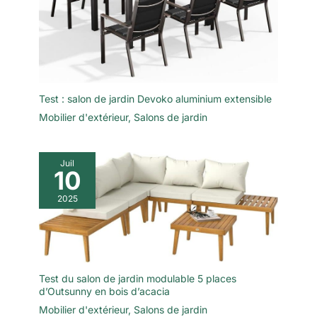
jusqu'au prochain été !
CARACTÉRISTIQUES
TECHNIQUES -
Dimensions table (LxlxH)
: 180 x 90 x 74 cm
/Dimensions chaise
haute (pxlxH) : 65 x 60 x
Test : salon de jardin Devoko aluminium extensible
111 cm / Matériau cadre
Mobilier d'extérieur
,
Salons de jardin
table / chaise : aluminium
laqué avec vis en acier
inoxydable / Matériau
Juil
plateau de table : bois
10
composite (WPC) /
2025
Matériau revêtement
chaise (tissu) : 70%
Polychlorure de vinyle
(PVC) / 30% Polyester /
Couleur cadre / plateau
de table : anthracite /
Test du salon de jardin modulable 5 places
Couleur revêtement
d’Outsunny en bois d’acacia
chaise (tissu) : noir
Mobilier d'extérieur
,
Salons de jardin