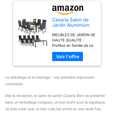
Casaria Salon de
Jardin Aluminium
Anthracite Bern 1
MEUBLES DE JARDIN DE
Table 8 chaises
HAUTE QUALITÉ :
Pliantes Plateau de
Profitez en famille de ce
Table en Bois
salon de jardin en
Composite Dossier
aluminium 9 pièces «
réglable 7 Positions
Bern » pour 8 personnes.
Le salon de jardin
convainc
Le déballage et le montage : une première impression
particulièrement par son
confort d'assise élevé et
contrastée
sa construction robuste.
Cet ensemble de jardin
Dès la réception, le salon de jardin Casaria Bern se présente
se compose d'une table
dans un emballage compact, un bon point pour la logistique.
de jardin (180x90cm)
Je dois noter que, si mon colis est arrivé en une seule fois,
avec un plateau de table