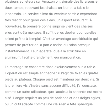
en bois composite
plusieurs acheteurs sur Amazon ont signalé des livraisons en
(WPC) et de 8 chaises
deux temps, recevant les chaises un jour et la table le
hautes pliantes avec
lendemain. Le service client du vendeur semble cependant
dossier réglable en 7
très réactif pour gérer ces aléas, un aspect rassurant. À
positions. Découvrez par
vous-même nos
l’ouverture, la première bonne surprise vient des chaises :
mobiliers de jardin
elles sont déjà montées. Il suffit de les déplier pour qu’elles
durables pour votre
soient prêtes à l’emploi. C’est un avantage considérable qui
maison ! MATÉRIAUX
permet de profiter de la partie assise du salon presque
RÉSISTANTS AUX
instantanément. Leur légèreté, due à la structure en
INTEMPÉRIES : Fabriqué
à partir d'un cadre en
aluminium, facilite grandement leur manipulation.
aluminium laqué et avec
des vis en acier
Le montage se concentre donc exclusivement sur la table.
inoxydable, le salon de
L’opération est simple en théorie : il s’agit de fixer les quatre
jardin est
pieds au plateau. Chaque pied est maintenu par deux vis. Si
particulièrement résistant
la première vis s’insère sans aucune difficulté, j’ai constaté,
aux intempéries. Le
plateau de table en bois
comme un autre utilisateur, que l’accès à la seconde est moins
composite est facile à
aisé. L’angle requiert un peu de patience et des doigts agiles,
entretenir. Il s'agit d'un
ou un outil adapté comme une clé Allen à tête sphérique.
matériau composite très