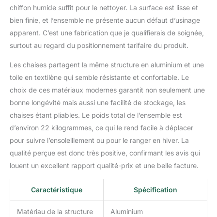
journées d'été ! Les
chiffon humide suffit pour le nettoyer. La surface est lisse et
pieds de table sont
bien finie, et l’ensemble ne présente aucun défaut d’usinage
munis de vis de
apparent. C’est une fabrication que je qualifierais de soignée,
compensation
surtout au regard du positionnement tarifaire du produit.
permettant d'ajuster
individuellement la
Les chaises partagent la même structure en aluminium et une
hauteur de chaque pied
au sol. FONCTION DE
toile en textilène qui semble résistante et confortable. Le
PLIAGE PRATIQUE : Les
choix de ces matériaux modernes garantit non seulement une
chaises de jardin en
bonne longévité mais aussi une facilité de stockage, les
aluminium léger se plient
chaises étant pliables. Le poids total de l’ensemble est
très facilement. Elles
sont donc non
d’environ 22 kilogrammes, ce qui le rend facile à déplacer
seulement faciles et
pour suivre l’ensoleillement ou pour le ranger en hiver. La
pratiques à transporter,
qualité perçue est donc très positive, confirmant les avis qui
mais peuvent également
louent un excellent rapport qualité-prix et une belle facture.
être stockées de manière
peu encombrante
jusqu'au prochain été !
Caractéristique
Spécification
CARACTÉRISTIQUES
TECHNIQUES -
Matériau de la structure
Aluminium