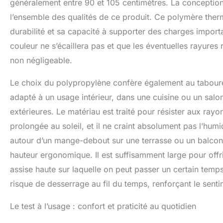
généralement entre 90 et 105 centimètres. La conception 
l’ensemble des qualités de ce produit. Ce polymère ther
durabilité et sa capacité à supporter des charges importan
couleur ne s’écaillera pas et que les éventuelles rayures 
non négligeable.
Le choix du polypropylène confère également au taboure
adapté à un usage intérieur, dans une cuisine ou un salo
extérieures. Le matériau est traité pour résister aux ra
prolongée au soleil, et il ne craint absolument pas l’hum
autour d’un mange-debout sur une terrasse ou un balcon. 
hauteur ergonomique. Il est suffisamment large pour offri
assise haute sur laquelle on peut passer un certain temp
risque de desserrage au fil du temps, renforçant le sentim
Le test à l’usage : confort et praticité au quotidien