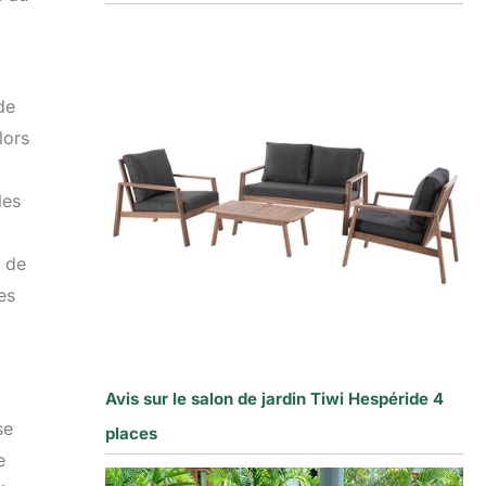
de
lors
les
t de
es
Avis sur le salon de jardin Tiwi Hespéride 4
se
places
e