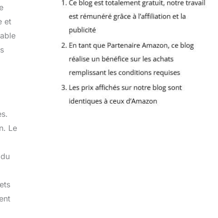
e
e et
iable
ns
es.
n. Le
 du
ets
ent