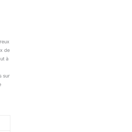
breux
ix de
out à
s sur
e