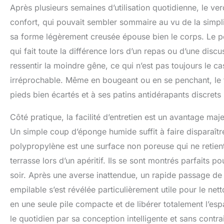
Après plusieurs semaines d’utilisation quotidienne, le ver
confort, qui pouvait sembler sommaire au vu de la simplic
sa forme légèrement creusée épouse bien le corps. Le pet
qui fait toute la différence lors d’un repas ou d’une disc
ressentir la moindre gêne, ce qui n’est pas toujours le c
irréprochable. Même en bougeant ou en se penchant, le t
pieds bien écartés et à ses patins antidérapants discrets
Côté pratique, la facilité d’entretien est un avantage maj
Un simple coup d’éponge humide suffit à faire disparaître
polypropylène est une surface non poreuse qui ne retient 
terrasse lors d’un apéritif. Ils se sont montrés parfaits p
soir. Après une averse inattendue, un rapide passage de 
empilable s’est révélée particulièrement utile pour le ne
en une seule pile compacte et de libérer totalement l’espa
le quotidien par sa conception intelligente et sans contra