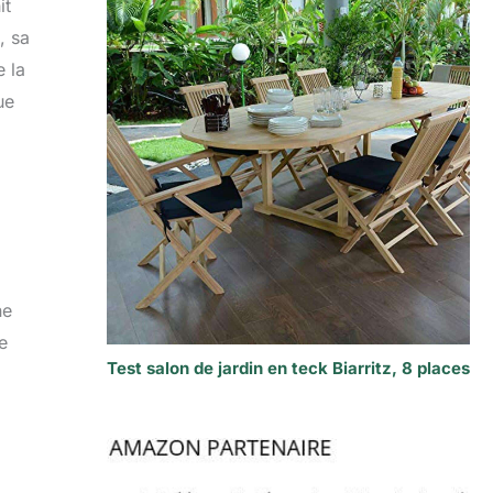
it
, sa
e la
ue
ne
e
Test salon de jardin en teck Biarritz, 8 places