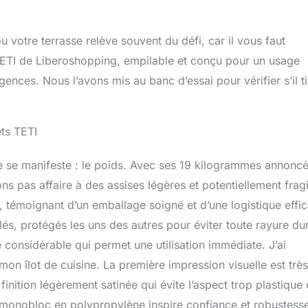
ou votre terrasse relève souvent du défi, car il vous faut
e TETI de Liberoshopping, empilable et conçu pour un usage
nces. Nous l’avons mis au banc d’essai pour vérifier s’il ti
ets TETI
le se manifeste : le poids. Avec ses 19 kilogrammes annonc
s pas affaire à des assises légères et potentiellement fragi
t, témoignant d’un emballage soigné et d’une logistique effi
alés, protégés les uns des autres pour éviter toute rayure du
 considérable qui permet une utilisation immédiate. J’ai
mon îlot de cuisine. La première impression visuelle est très
finition légèrement satinée qui évite l’aspect trop plastique 
 monobloc en polypropylène inspire confiance et robustess