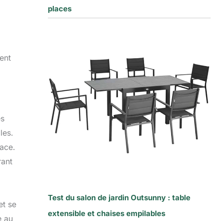
places
ent
és
les.
cace.
rant
Test du salon de jardin Outsunny : table
et se
extensible et chaises empilables
e au