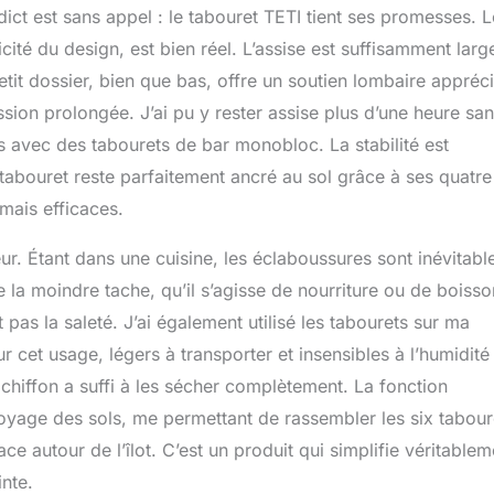
dict est sans appel : le tabouret TETI tient ses promesses. L
ité du design, est bien réel. L’assise est suffisamment larg
it dossier, bien que bas, offre un soutien lombaire appréc
ussion prolongée. J’ai pu y rester assise plus d’une heure sa
as avec des tabourets de bar monobloc. La stabilité est
abouret reste parfaitement ancré au sol grâce à ses quatre
 mais efficaces.
eur. Étant dans une cuisine, les éclaboussures sont inévitabl
 la moindre tache, qu’il s’agisse de nourriture ou de boisso
pas la saleté. J’ai également utilisé les tabourets sur ma
our cet usage, légers à transporter et insensibles à l’humidité
chiffon a suffi à les sécher complètement. La fonction
ttoyage des sols, me permettant de rassembler les six tabour
ce autour de l’îlot. C’est un produit qui simplifie véritablem
inte.