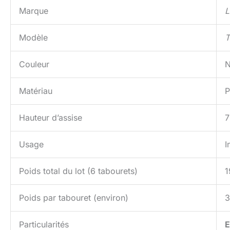
Marque
L
Modèle
T
Couleur
N
Matériau
P
Hauteur d’assise
7
Usage
I
Poids total du lot (6 tabourets)
1
Poids par tabouret (environ)
3
Particularités
E